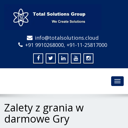
info@totalsolutions.cloud
+91 9910268000, +91-11-25817000
Toggl
navig
Zalety z grania w
darmowe Gry