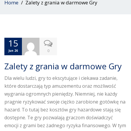
Home
Zalety z grania w darmowe Gry
15
0
Jun 26
Zalety z grania w darmowe Gry
Dla wielu ludzi, gry to ekscytujące i ciekawa zadanie,
które dostarczają typ amuzementu oraz możliwość
wygrania ogromnych pieniędzy. Niemniej, nie każdy
pragnie ryzykować swoje ciężko zarobione gotówkę na
hazard. To tutaj bez kosztów gry hazardowe stają się
dostępne. Te gry pozwalają graczom doświadczyć
emocji z grami bez żadnego ryzyka finansowego.
W tym