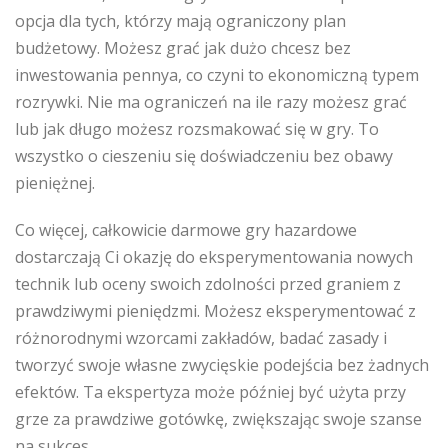
opcja dla tych, którzy mają ograniczony plan
budżetowy. Możesz grać jak dużo chcesz bez
inwestowania pennya, co czyni to ekonomiczną typem
rozrywki. Nie ma ograniczeń na ile razy możesz grać
lub jak długo możesz rozsmakować się w gry. To
wszystko o cieszeniu się doświadczeniu bez obawy
pieniężnej.
Co więcej, całkowicie darmowe gry hazardowe
dostarczają Ci okazję do eksperymentowania nowych
technik lub oceny swoich zdolności przed graniem z
prawdziwymi pieniędzmi. Możesz eksperymentować z
różnorodnymi wzorcami zakładów, badać zasady i
tworzyć swoje własne zwycięskie podejścia bez żadnych
efektów. Ta ekspertyza może później być użyta przy
grze za prawdziwe gotówkę, zwiększając swoje szanse
na sukces.