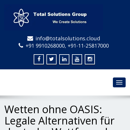
info@totalsolutions.cloud
+91 9910268000, +91-11-25817000
Toggl
navig
Wetten ohne OASIS:
Legale Alternativen für