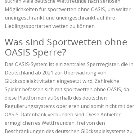
suchen viele deutsche Wettfreunde nach seriösen
Möglichkeiten für sportwetten ohne OASIS, um weiter
uneingeschränkt und uneingeschränkt auf ihre
Lieblingssportarten wetten zu können.
Was sind Sportwetten ohne
OASIS Sperre?
Das OASIS-System ist ein zentrales Sperrregister, die in
Deutschland ab 2021 zur Überwachung von
Glücksspielaktivitäten eingesetzt wird. Zahlreiche
Spieler befassen sich mit sportwetten ohne OASIS, da
diese Plattformen außerhalb des deutschen
Regulierungssystems operieren und somit nicht mit der
OASIS-Datenbank verbunden sind. Diese Anbieter
ermöglichen es Wettfreunden, frei von den
Beschränkungen des deutschen Glücksspielsystems zu