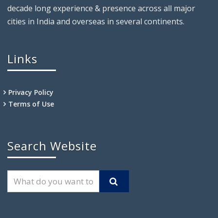
decade long experience & presence across all major
cities in India and overseas in several continents.
Links
Privacy Policy
Terms of Use
Search Website