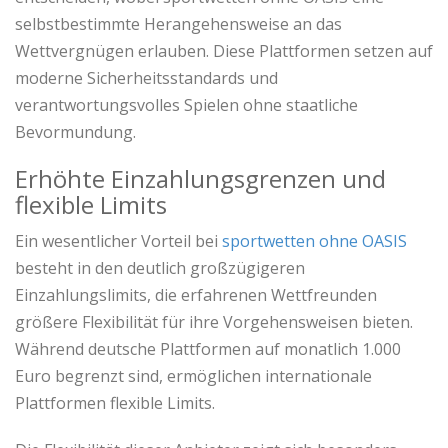
selbstbestimmte Herangehensweise an das
Wettvergnügen erlauben. Diese Plattformen setzen auf
moderne Sicherheitsstandards und
verantwortungsvolles Spielen ohne staatliche
Bevormundung.
Erhöhte Einzahlungsgrenzen und
flexible Limits
Ein wesentlicher Vorteil bei
sportwetten ohne OASIS
besteht in den deutlich großzügigeren
Einzahlungslimits, die erfahrenen Wettfreunden
größere Flexibilität für ihre Vorgehensweisen bieten.
Während deutsche Plattformen auf monatlich 1.000
Euro begrenzt sind, ermöglichen internationale
Plattformen flexible Limits.