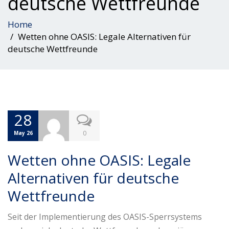
deutsche Wettfreunde
Home
Wetten ohne OASIS: Legale Alternativen für
deutsche Wettfreunde
28
0
May 26
Wetten ohne OASIS: Legale
Alternativen für deutsche
Wettfreunde
Seit der Implementierung des OASIS-Sperrsystems