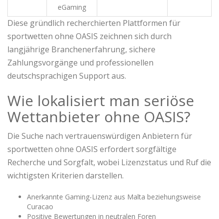
eGaming
Diese gründlich recherchierten Plattformen für
sportwetten ohne OASIS zeichnen sich durch
langjährige Branchenerfahrung, sichere
Zahlungsvorgänge und professionellen
deutschsprachigen Support aus.
Wie lokalisiert man seriöse
Wettanbieter ohne OASIS?
Die Suche nach vertrauenswürdigen Anbietern für
sportwetten ohne OASIS erfordert sorgfältige
Recherche und Sorgfalt, wobei Lizenzstatus und Ruf die
wichtigsten Kriterien darstellen.
Anerkannte Gaming-Lizenz aus Malta beziehungsweise
Curacao
Positive Bewertungen in neutralen Foren