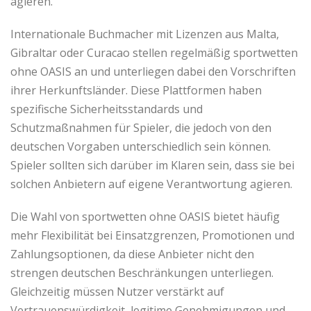
agieren.
Internationale Buchmacher mit Lizenzen aus Malta,
Gibraltar oder Curacao stellen regelmäßig sportwetten
ohne OASIS an und unterliegen dabei den Vorschriften
ihrer Herkunftsländer. Diese Plattformen haben
spezifische Sicherheitsstandards und
Schutzmaßnahmen für Spieler, die jedoch von den
deutschen Vorgaben unterschiedlich sein können.
Spieler sollten sich darüber im Klaren sein, dass sie bei
solchen Anbietern auf eigene Verantwortung agieren.
Die Wahl von sportwetten ohne OASIS bietet häufig
mehr Flexibilität bei Einsatzgrenzen, Promotionen und
Zahlungsoptionen, da diese Anbieter nicht den
strengen deutschen Beschränkungen unterliegen.
Gleichzeitig müssen Nutzer verstärkt auf
Vertrauenswürdigkeit, legitime Genehmigungen und