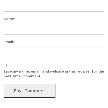
Name
*
Email
*
Save my name, email, and website in this browser for the
next time I comment.