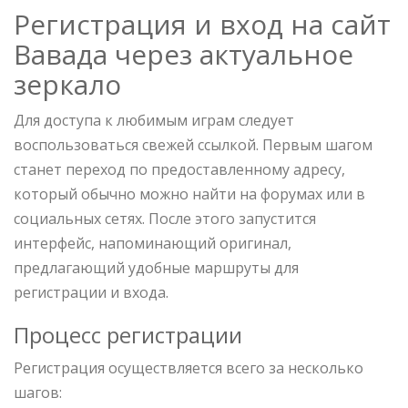
Регистрация и вход на сайт
Вавада через актуальное
зеркало
Для доступа к любимым играм следует
воспользоваться свежей ссылкой. Первым шагом
станет переход по предоставленному адресу,
который обычно можно найти на форумах или в
социальных сетях. После этого запустится
интерфейс, напоминающий оригинал,
предлагающий удобные маршруты для
регистрации и входа.
Процесс регистрации
Регистрация осуществляется всего за несколько
шагов: