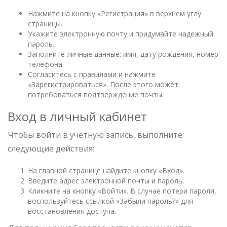
Нажмите на кнопку «Регистрация» в верхнем углу
страницы.
Укажите электронную почту и придумайте надежный
пароль.
Заполните личные данные: имя, дату рождения, номер
телефона.
Согласитесь с правилами и нажмите
«Зарегистрироваться». После этого может
потребоваться подтверждение почты.
Вход в личный кабинет
Чтобы войти в учетную запись, выполните
следующие действия:
На главной странице найдите кнопку «Вход».
Введите адрес электронной почты и пароль.
Кликните на кнопку «Войти». В случае потери пароля,
воспользуйтесь ссылкой «Забыли пароль?» для
восстановления доступа.