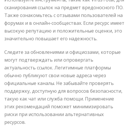
сканирования ссылок на предмет вредоносного ПО.
Также ознакомьтесь с отзывами пользователей на
форумах и в онлайн-сообществах. Если ресурс имеет
высокую репутацию и положительные оценки, это
значительно повышает его надежность.
Следите за обновлениями и официозами, которые
могут подтверждать или опровергать
актуальность ссылок. Легитимные платформы
обычно публикуют свои новые адреса через
официальные каналы. Не забывайте проверять
поддержку, доступную для вопросов безопасности,
такую как чат или служба помощи. Применение
этих рекомендаций поможет минимизировать
риски при использовании альтернативных
ресурсов.