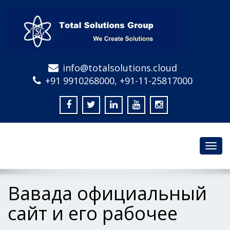
info@totalsolutions.cloud
+91 9910268000, +91-11-25817000
Toggl
navig
Вавада официальный
сайт и его рабочее