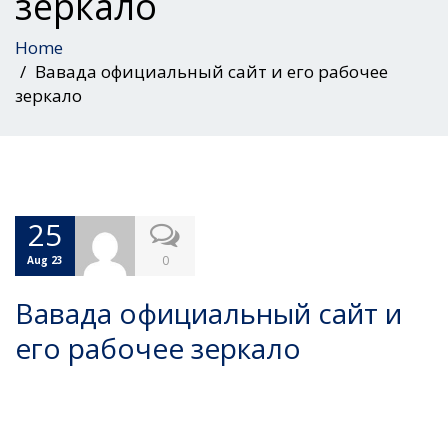
зеркало
Home
Вавада официальный сайт и его рабочее
зеркало
25
0
Aug 23
Вавада официальный сайт и
его рабочее зеркало