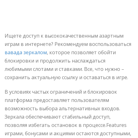
Ищете доступ к высококачественным азартным
играм в интернете? Рекомендуем воспользоваться
вавада зеркалом
, которое позволяет обойти
блокировки и продолжить наслаждаться
любимыми слотами и ставками. Все, что нужно –
сохранить актуальную ссылку и оставаться в игре.
В условиях частых ограничений и блокировок
платформа предоставляет пользователям
возможность выбора альтернативных входов.
Зеркала обеспечивают стабильный доступ,
позволяя избегать остановок в процессе.Features
играми, бонусами и акциями остаются доступными,