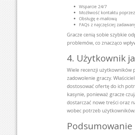
Wsparcie 24/7
Możliwość kontaktu poprzez
Obsługę e-mailową
FAQs z najczęściej zadawan
Gracze cenią sobie szybkie od
problemów, co znacząco wpływ
4. Użytkownik j
Wiele recenzji użytkowników p
zadowolenie graczy. Właściciel
dostosować ofertę do ich pot
kasynie, ponieważ gracze czują
dostarczać nowe treści oraz n
wobec potrzeb użytkowników
Podsumowanie