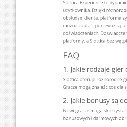
Slottica Experience to dynami
użytkownika. Dzięki różnorod
obsłudze klienta, platforma z
można zaufać, ponieważ są on
doświadczeniach. Doświadcze
platformy, a Slottica bez wątp
FAQ
1. Jakie rodzaje gier 
Slottica oferuje różnorodne gry
Gracze mogą znaleźć coś dla si
2. Jakie bonusy są 
Nowi gracze mogą skorzystać
bonusowych i darmowych obro