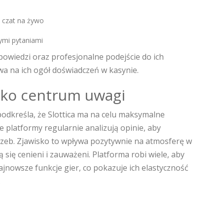
 czat na żywo
ymi pytaniami
powiedzi oraz profesjonalne podejście do ich
a na ich ogół doświadczeń w kasynie.
ako centrum uwagi
odkreśla, że Slottica ma na celu maksymalne
e platformy regularnie analizują opinie, aby
rzeb. Zjawisko to wpływa pozytywnie na atmosferę w
 się cenieni i zauważeni. Platforma robi wiele, aby
ajnowsze funkcje gier, co pokazuje ich elastyczność
.