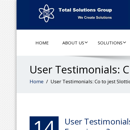
HOME
ABOUT US
SOLUTIONS
User Testimonials: Co
Home
User Testimonials: Co to jest Slott
14
User Testimonials