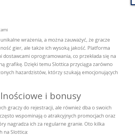
tami
e unikalne wrażenia, a można zauważyć, że gracze
ność gier, ale także ich wysoką jakość. Platforma
 dostawcami oprogramowania, co przekłada się na
ną grafikę. Dzięki temu Slottica przyciąga zarówno
czonych hazardzistów, którzy szukają emocjonujących
alnościowe i bonusy
ych graczy do rejestracji, ale również dba o swoich
y często wspominają o atrakcyjnych promocjach oraz
ry nagradza ich za regularne granie. Oto kilka
na Slottica: