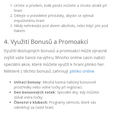
Určete si předem, kolik peněz můžete a chcete utratit při
hraní.
Dělejte si pravidelné přestávky, abyste se vyhnuli
impulzivnímu hraní.
Nikdy nehrávejte pod vlivem alkoholu, nebo když jste pod
tlakem.
4. Využití Bonusů a Promoakcí
Využití dostupných bonusů a promoakcí může výrazně
zvýšit vaše šance na výhru. Mnoho online casin nabízí
speciální akce, které můžete využít k hraní plinko her.
Některé z těchto bonusů zahrnují:
plinko online
Uvítací bonusy:
Mnohá kasina nabízejí bonusové
prostředky nebo volné točky při registraci.
Den bonusových toček:
Speciální dny, kdy můžete
získat extra točky.
Členství v klubech:
Programy věrnosti, které vás
odměňují za časté hraní.