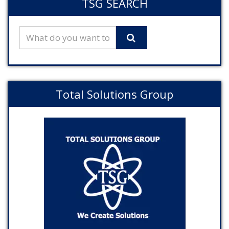
TSG SEARCH
Total Solutions Group