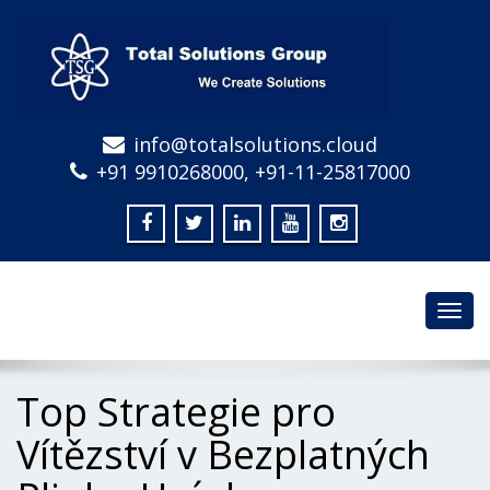
info@totalsolutions.cloud
+91 9910268000, +91-11-25817000
Toggl
navig
Top Strategie pro
Vítězství v Bezplatných