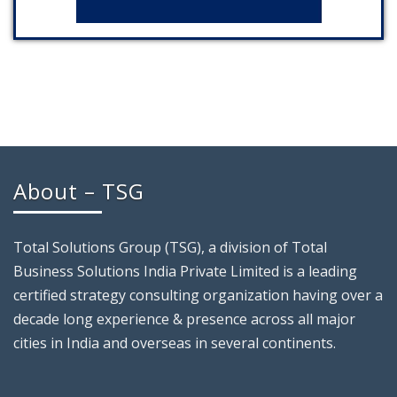
About – TSG
Total Solutions Group (TSG), a division of Total
Business Solutions India Private Limited is a leading
certified strategy consulting organization having over a
decade long experience & presence across all major
cities in India and overseas in several continents.