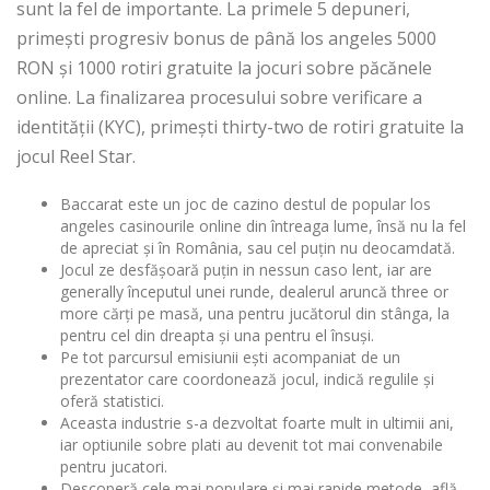
sunt la fel de importante. La primele 5 depuneri,
primești progresiv bonus de până los angeles 5000
RON și 1000 rotiri gratuite la jocuri sobre păcănele
online. La finalizarea procesului sobre verificare a
identității (KYC), primești thirty-two de rotiri gratuite la
jocul Reel Star.
Baccarat este un joc de cazino destul de popular los
angeles casinourile online din întreaga lume, însă nu la fel
de apreciat și în România, sau cel puțin nu deocamdată.
Jocul ze desfășoară puțin in nessun caso lent, iar are
generally începutul unei runde, dealerul aruncă three or
more cărți pe masă, una pentru jucătorul din stânga, la
pentru cel din dreapta și una pentru el însuși.
Pe tot parcursul emisiunii ești acompaniat de un
prezentator care coordonează jocul, indică regulile și
oferă statistici.
Aceasta industrie s-a dezvoltat foarte mult in ultimii ani,
iar optiunile sobre plati au devenit tot mai convenabile
pentru jucatori.
Descoperă cele mai populare și mai rapide metode, află