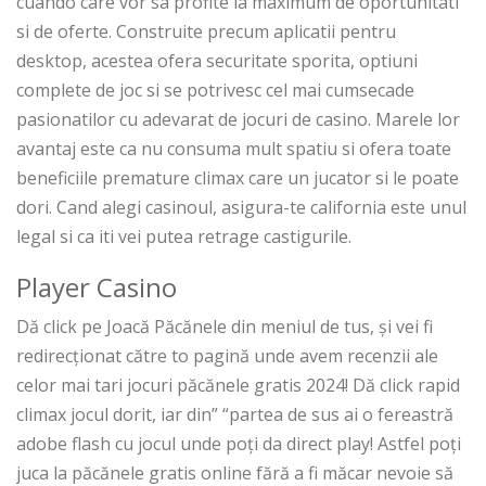
cuando care vor sa profite la maximum de oportunitati
si de oferte. Construite precum aplicatii pentru
desktop, acestea ofera securitate sporita, optiuni
complete de joc si se potrivesc cel mai cumsecade
pasionatilor cu adevarat de jocuri de casino. Marele lor
avantaj este ca nu consuma mult spatiu si ofera toate
beneficiile premature climax care un jucator si le poate
dori. Cand alegi casinoul, asigura-te california este unul
legal si ca iti vei putea retrage castigurile.
Player Casino
Dă click pe Joacă Păcănele din meniul de tus, și vei fi
redirecționat către to pagină unde avem recenzii ale
celor mai tari jocuri păcănele gratis 2024! Dă click rapid
climax jocul dorit, iar din” “partea de sus ai o fereastră
adobe flash cu jocul unde poți da direct play! Astfel poți
juca la păcănele gratis online fără a fi măcar nevoie să