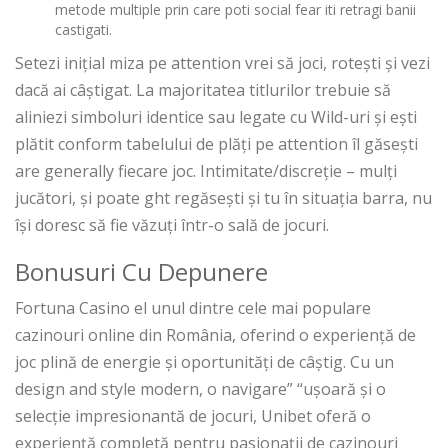
metode multiple prin care poti social fear iti retragi banii
castigati.
Setezi inițial miza pe attention vrei să joci, rotești și vezi
dacă ai câștigat. La majoritatea titlurilor trebuie să
aliniezi simboluri identice sau legate cu Wild-uri și ești
plătit conform tabelului de plăți pe attention îl găsești
are generally fiecare joc. Intimitate/discreție – mulți
jucători, și poate ght regăsești și tu în situația barra, nu
își doresc să fie văzuți într-o sală de jocuri.
Bonusuri Cu Depunere
Fortuna Casino el unul dintre cele mai populare
cazinouri online din România, oferind o experiență de
joc plină de energie și oportunități de câștig. Cu un
design and style modern, o navigare” “ușoară și o
selecție impresionantă de jocuri, Unibet oferă o
experiență completă pentru pasionații de cazinouri