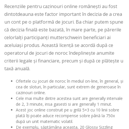
Recenziile pentru cazinouri online românești au fost
dintotdeauna este factor important în decizia de a crea
un cont pe o platformă de jocuri. Ba chiar putem spune
că decizia finală este bazată, în mare parte, pe părerile
celorlalți participanți mutterschwein beneficiari ai
aceluiași produs. Această licență se acordă după ce
operatorul de jocuri de noroc îndeplinește anumite
criterii legale și financiare, precum și după ce plătește u
taxă anuală.
Ofertele cu jocuri de noroc în mediul on-line, în general, și
cea de sloturi, în particular, sunt extrem de generoase în
cazinouri online.
Cele mai multe dintre acestea sunt are generally intervale
de 2, 3 minute, insa gasesti si are generally 1 minut.
Acest joc online construit pe u grilă 5×3 cu 10 linii sobre
plată îți poate aduce recompense sobre până la 750x
după un unit matematic volatil.
De exemplu, săptămâna aceasta, 20 Glossy Sizzling