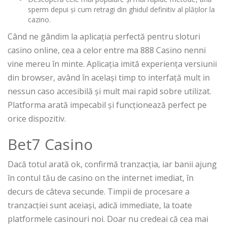
sperm depui și cum retragi din ghidul definitiv al plăților la
cazino.
Când ne gândim la aplicația perfectă pentru sloturi
casino online, cea a celor entre ma 888 Casino nenni
vine mereu în minte. Aplicația imită experiența versiunii
din browser, având în același timp to interfață mult in
nessun caso accesibilă și mult mai rapid sobre utilizat.
Platforma arată impecabil și funcționează perfect pe
orice dispozitiv.
Bet7 Casino
Dacă totul arată ok, confirmă tranzacția, iar banii ajung
în contul tău de casino on the internet imediat, în
decurs de câteva secunde. Timpii de procesare a
tranzacției sunt aceiași, adică immediate, la toate
platformele casinouri noi. Doar nu credeai că cea mai