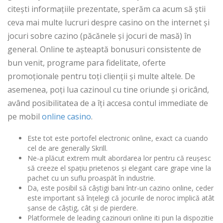
citești informațiile prezentate, sperăm ca acum să știi
ceva mai multe lucruri despre casino on the internet și
jocuri sobre cazino (păcănele și jocuri de masă) în
general. Online te așteaptă bonusuri consistente de
bun venit, programe para fidelitate, oferte
promoționale pentru toți clienții și multe altele. De
asemenea, poți lua cazinoul cu tine oriunde și oricând,
având posibilitatea de a îți accesa contul immediate de
pe mobil
online casino
.
Este tot este portofel electronic online, exact ca cuando
cel de are generally Skrill.
Ne-a plăcut extrem mult abordarea lor pentru că reușesc
să creeze el spațiu prietenos și elegant care grape vine la
pachet cu un suflu proaspăt în industrie.
Da, este posibil să câștigi bani într-un cazino online, ceder
este important să înțelegi că jocurile de noroc implică atât
șanse de câștig, cât și de pierdere.
Platformele de leading cazinouri online iti pun la dispozitie