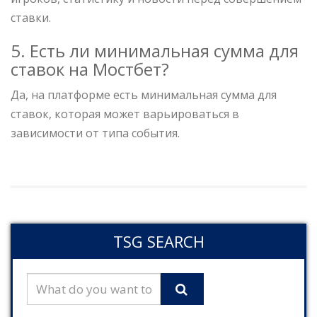
ставки.
5. Есть ли минимальная сумма для
ставок на Мостбет?
Да, на платформе есть минимальная сумма для
ставок, которая может варьироваться в
зависимости от типа события.
TSG SEARCH