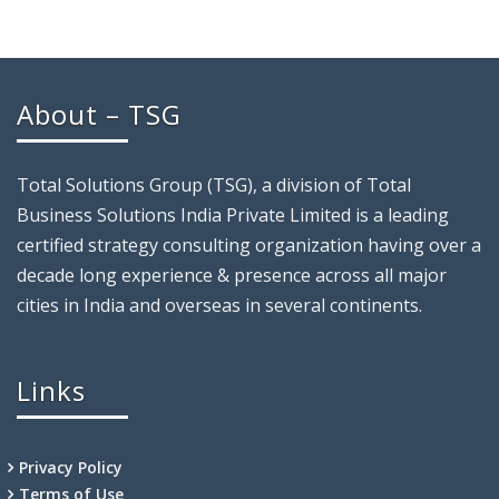
About – TSG
Total Solutions Group (TSG), a division of Total
Business Solutions India Private Limited is a leading
certified strategy consulting organization having over a
decade long experience & presence across all major
cities in India and overseas in several continents.
Links
Privacy Policy
Terms of Use