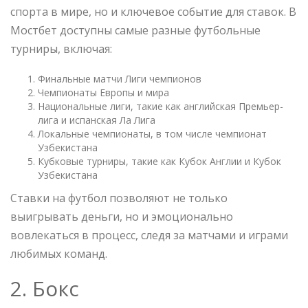
спорта в мире, но и ключевое событие для ставок. В
Мостбет доступны самые разные футбольные
турниры, включая:
Финальные матчи Лиги чемпионов
Чемпионаты Европы и мира
Национальные лиги, такие как английская Премьер-
лига и испанская Ла Лига
Локальные чемпионаты, в том числе чемпионат
Узбекистана
Кубковые турниры, такие как Кубок Англии и Кубок
Узбекистана
Ставки на футбол позволяют не только
выигрывать деньги, но и эмоционально
вовлекаться в процесс, следя за матчами и играми
любимых команд.
2. Бокс