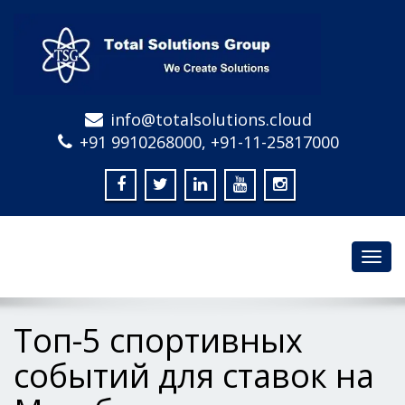
info@totalsolutions.cloud
+91 9910268000, +91-11-25817000
Toggl
navig
Топ-5 спортивных
событий для ставок на