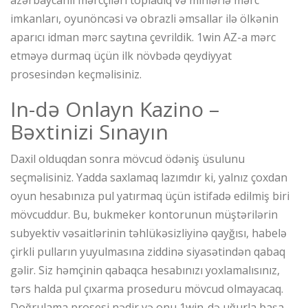
azərbaycanlı mərcçiləri topladıq və minlərlə mərc
imkanları, oyunöncəsi və obrazli əmsallar ilə ölkənin
aparıcı idman mərc saytına çevrildik. 1win AZ-a mərc
etməyə durmaq üçün ilk növbədə qeydiyyat
prosesindən keçməlisiniz.
In-də Onlayn Kazino –
Bəxtinizi Sınayın
Daxil olduqdan sonra mövcud ödəniş üsulunu
seçməlisiniz. Yadda saxlamaq lazımdır ki, yalnız çoxdan
oyun hesabınıza pul yatırmaq üçün istifadə edilmiş biri
mövcuddur. Bu, bukmeker kontorunun müştərilərin
subyektiv vəsaitlərinin təhlükəsizliyinə qayğısı, habelə
çirkli pulların yuyulmasına ziddinə siyasətindən qabaq
gəlir. Siz həmçinin qabaqca hesabınızı yoxlamalısınız,
tərs halda pul çıxarma proseduru mövcud olmayacaq.
Doğrulama prosesi nədir və onu 1win-də uğurla başa