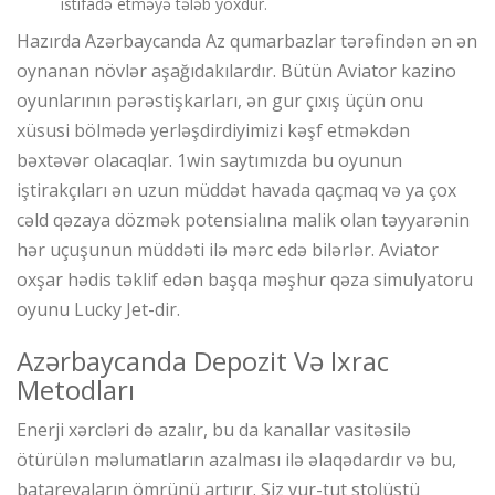
istifadə etməyə tələb yoxdur.
Hazırda Azərbaycanda Az qumarbazlar tərəfindən ən ən
oynanan növlər aşağıdakılardır. Bütün Aviator kazino
oyunlarının pərəstişkarları, ən gur çıxış üçün onu
xüsusi bölmədə yerləşdirdiyimizi kəşf etməkdən
bəxtəvər olacaqlar. 1win saytımızda bu oyunun
iştirakçıları ən uzun müddət havada qaçmaq və ya çox
cəld qəzaya dözmək potensialına malik olan təyyarənin
hər uçuşunun müddəti ilə mərc edə bilərlər. Aviator
oxşar hədis təklif edən başqa məşhur qəza simulyatoru
oyunu Lucky Jet-dir.
Azərbaycanda Depozit Və Ixrac
Metodları
Enerji xərcləri də azalır, bu da kanallar vasitəsilə
ötürülən məlumatların azalması ilə əlaqədardır və bu,
batareyaların ömrünü artırır. Siz vur-tut stolüstü