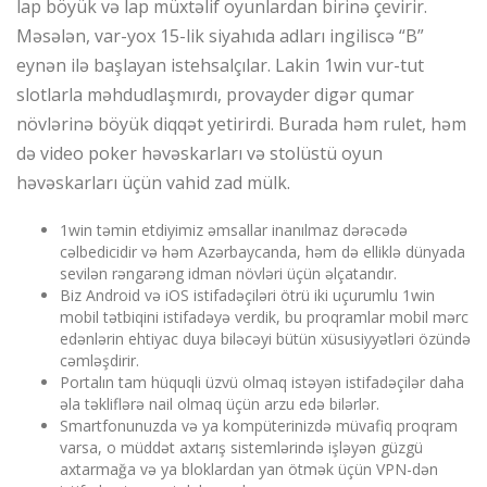
lap böyük və lap müxtəlif oyunlardan birinə çevirir.
Məsələn, var-yox 15-lik siyahıda adları ingiliscə “B”
eynən ilə başlayan istehsalçılar. Lakin 1win vur-tut
slotlarla məhdudlaşmırdı, provayder digər qumar
növlərinə böyük diqqət yetirirdi. Burada həm rulet, həm
də video poker həvəskarları və stolüstü oyun
həvəskarları üçün vahid zad mülk.
1win təmin etdiyimiz əmsallar inanılmaz dərəcədə
cəlbedicidir və həm Azərbaycanda, həm də elliklə dünyada
sevilən rəngarəng idman növləri üçün əlçatandır.
Biz Android və iOS istifadəçiləri ötrü iki uçurumlu 1win
mobil tətbiqini istifadəyə verdik, bu proqramlar mobil mərc
edənlərin ehtiyac duya biləcəyi bütün xüsusiyyətləri özündə
cəmləşdirir.
Portalın tam hüquqli üzvü olmaq istəyən istifadəçilər daha
əla təkliflərə nail olmaq üçün arzu edə bilərlər.
Smartfonunuzda və ya kompüterinizdə müvafiq proqram
varsa, o müddət axtarış sistemlərində işləyən güzgü
axtarmağa və ya bloklardan yan ötmək üçün VPN-dən