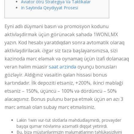
Aviator ötrü Strategiya Və Taktikalar
In Saytında Qeydiyyat Prosesi
Eyni adlı düyməni basın və promosyon kodunu
aktivləşdirmək üçün görünəcək sahədə 1WONLMX
yazın. Kod hesabı yaratdıqdan sonra avtomatik olaraq
aktivləşdiriləcək. Əgər siz təzə başlayansınızsa, sizi
kazinoda mərc eləmək və oynamaq üçün izafi dolanacaq
verən həlim müasir
saat ərzində
oyunçu bonusları
gözləyir. Aldığınız vəsaitin qalan hissəsi bonus
kartındadır. İlk depoziti etsəniz, +200%, ikinci məbləği
etsəniz – 150%, üçüncü – 100% və dördüncü – 50%
alacaqsınız. Bonus pulunu bərpa etmək üçün ən azı 3
mərc əmsalı olan subay mərc etməlisiniz.
Lakin 1win vur-tut slotlarla məhdudlaşmırdı, provayder
başqa qumar növlərinə əzəmətli diqqət yetirirdi.
Bu, bizə müştərilərimizin məlumatlarının təhlükəsizliyini