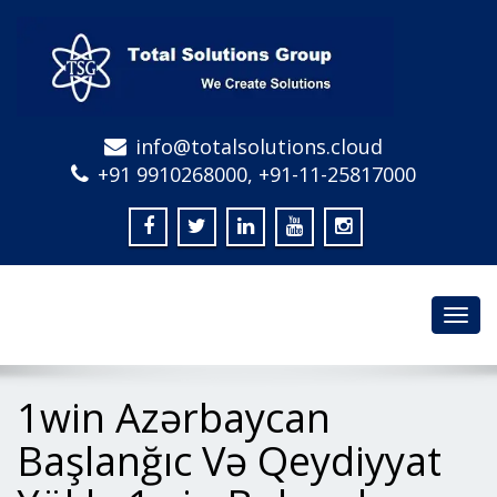
info@totalsolutions.cloud
+91 9910268000, +91-11-25817000
Toggl
navig
1win Azərbaycan
Başlanğıc Və Qeydiyyat