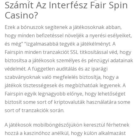
Számít Az Interfész Fair Spin
Casino?
Ezek a bónuszok segítenek a játékosoknak abban,
hogy minden befizetéssel növeljék a nyerési esélyeiket,
és még” “izgalmasabbá tegyék a játékélményt. A
Fairspin minden tranzakciót SSL titkosítással véd, hogy
biztosítsa a játékosok személyes és pénzügyi adatainak
védelmét. A független auditálás és az iparági
szabványoknak való megfelelés biztosítja, hogy a
játékok tisztességesek és megbízhatóak legyenek. A
Fairspin egyik legnagyobb előnye, hogy lehetőséget
biztosít some sort of kriptovaluták használatára some
sort of tranzakciók során.
A játékosok mobilböngészőjükön keresztül férhetnek
hozzá a kaszinóhoz anélkül, hogy külön alkalmazást