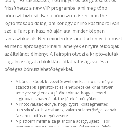
után, TFS rakebacket, heti ingyenes pörgetéseket és
frissíthetsz a new VIP programba, ami még több
bónuszt biztosít. Bár a bónuszrendszer nem the
legfontosabb dolog, amikor egy online kaszinóról van
szó, a Fairspin kaszinó ajánlatai mindenképpen
fantasztikusak. Nem minden kaszinó tud ennyi bónuszt
és menő apróságot kínálni, amelyek ennyire feldobják
az általános élményt. A Fairspin ötvözi a kriptovaluták
rugalmasságát a blokklánc átláthatóságával és a
bőséges bónuszlehetőségekkel.
A bónuszkódok bevezetésével the kaszinó személyre
szabottabb ajánlatokat és lehetőségeket kínál hatvan,
amelyek segítenek a játékosoknak, hogy a lehető
legjobban kihasználják the játék élményüket.
A kriptovaluták előnye, hogy gyors, költségmentes
tranzakciókat biztosítanak, valamint lehetőséget adnak”
“az anonimitás megőrzésére.
A platform minimalizálja arizona adatgyűjtést – sok
esetben nincs will be szükség KYC-folyamatra, főként