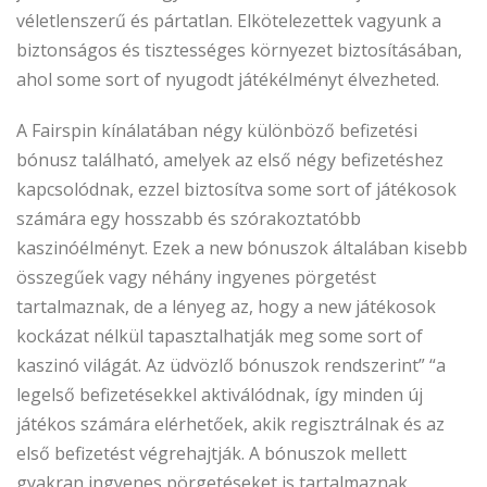
véletlenszerű és pártatlan. Elkötelezettek vagyunk a
biztonságos és tisztességes környezet biztosításában,
ahol some sort of nyugodt játékélményt élvezheted.
A Fairspin kínálatában négy különböző befizetési
bónusz található, amelyek az első négy befizetéshez
kapcsolódnak, ezzel biztosítva some sort of játékosok
számára egy hosszabb és szórakoztatóbb
kaszinóélményt. Ezek a new bónuszok általában kisebb
összegűek vagy néhány ingyenes pörgetést
tartalmaznak, de a lényeg az, hogy a new játékosok
kockázat nélkül tapasztalhatják meg some sort of
kaszinó világát. Az üdvözlő bónuszok rendszerint” “a
legelső befizetésekkel aktiválódnak, így minden új
játékos számára elérhetőek, akik regisztrálnak és az
első befizetést végrehajtják. A bónuszok mellett
gyakran ingyenes pörgetéseket is tartalmaznak,