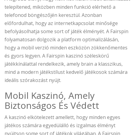
telepítened, miközben minden funkció elérhető a
telefonod böngészőjén keresztül. Azonban
előfordulhat, hogy az internetkapcsolat minősége
befolyásolhatja some sort of játék élményét. A Fairspin
folyamatosan dolgozik a platform optimalizálásán,
hogy a mobil verzió minden eszközön zökkenőmentes
és gyors legyen. A Fairspin kaszinó széleskörű
játékkínálattal rendelkezik, amely brain a klasszikus,
mind a modern játékstílust kedvelő játékosok számára
ideális szórakozást nyújt.
Mobil Kaszinó, Amely
Biztonságos És Védett
A kaszinó elkötelezett amellett, hogy minden egyes
játékos számára egyedülálló és izgalmas élményt
nyújtson some sort of játékok világában. A Fairspin