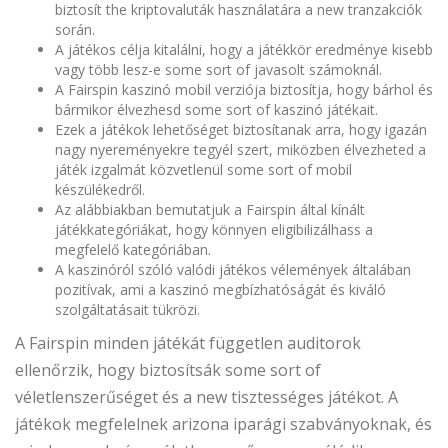
biztosít the kriptovaluták használatára a new tranzakciók
során.
A játékos célja kitalálni, hogy a játékkör eredménye kisebb
vagy több lesz-e some sort of javasolt számoknál.
A Fairspin kaszinó mobil verziója biztosítja, hogy bárhol és
bármikor élvezhesd some sort of kaszinó játékait.
Ezek a játékok lehetőséget biztosítanak arra, hogy igazán
nagy nyereményekre tegyél szert, miközben élvezheted a
játék izgalmát közvetlenül some sort of mobil
készülékedről.
Az alábbiakban bemutatjuk a Fairspin által kínált
játékkategóriákat, hogy könnyen eligibilizálhass a
megfelelő kategóriában.
A kaszinóról szóló valódi játékos vélemények általában
pozitívak, ami a kaszinó megbízhatóságát és kiváló
szolgáltatásait tükrözi.
A Fairspin minden játékát független auditorok
ellenőrzik, hogy biztosítsák some sort of
véletlenszerűséget és a new tisztességes játékot. A
játékok megfelelnek arizona iparági szabványoknak, és