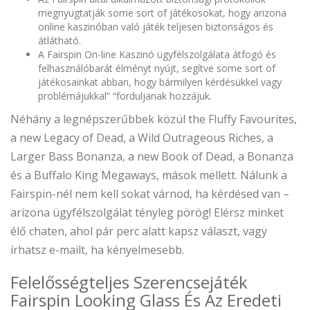
megnyugtatják some sort of játékosokat, hogy arizona
online kaszinóban való játék teljesen biztonságos és
átlátható.
A Fairspin On-line Kaszinó ügyfélszolgálata átfogó és
felhasználóbarát élményt nyújt, segítve some sort of
játékosainkat abban, hogy bármilyen kérdésükkel vagy
problémájukkal” “forduljanak hozzájuk.
Néhány a legnépszerűbbek közül the Fluffy Favourites,
a new Legacy of Dead, a Wild Outrageous Riches, a
Larger Bass Bonanza, a new Book of Dead, a Bonanza
és a Buffalo King Megaways, mások mellett. Nálunk a
Fairspin-nél nem kell sokat várnod, ha kérdésed van –
arizona ügyfélszolgálat tényleg pörög! Elérsz minket
élő chaten, ahol pár perc alatt kapsz választ, vagy
írhatsz e-mailt, ha kényelmesebb.
Felelősségteljes Szerencsejáték
Fairspin Looking Glass És Az Eredeti