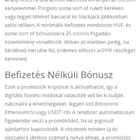
kényelemmel. Pörgess some sort of rulett keréken
vagy tegyél téteket baccarat és blackjack játékokban
valós időben. A minimális befizetés mindössze HUF, és
some sort of bónuszokra 25-szörös fogadási
követelmény vonatkozik. Abban az esetben pedig, ha
kérdésed merülne fel, érdemes először a GYIK részleget
keresned.
Befizetés Nélküli Bónusz
Ezek a promóciók kriptóval is aktiválhatók, így a
digitális fizetési módokat választók will be ki tudják
használni a lehetőségeket, legyen szó Bitcoinról,
Ethereumról vagy USDT-ről. A rendszer automatikusan
figyelembe veszi a promókódot, ha az jogosult
ajánlathoz kapcsolódik. A részletek minden új és
visszatérő játékos számára nyitva állnak, a promóciós