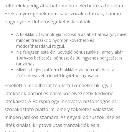
feltételek pedig átlátható módon elérhetők a felületen.
Ezek a nyerőgépek nemcsak szórakoztatóak, hanem
nagy nyerési lehetőségeket is kínálnak.
A blokklánc technológia biztosítja az átláthatóságot, mivel
minden tranzakció nyomon követhető és
módosíthatatlanul rögzül.
Ne felejtsen este élni üdvözlő bónuszunkkal, amely akár
100%-os befizetési bónuszt és 30 ingyenes pörgetést is
tartalmaz.
Mivel a teljes platform blokklánc alapon működik, a
játékkörnyezet a lehető legbiztonságosabb.
Emellett a mobilbarát felülettel rendelkezik, így a
játékosok bárhol és bármikor élvezhetik kedvenc
játékaikat. A Fairspin egy innovatív, biztonságos és
szórakoztató platform, amely tökéletes választás
minden játékos számára. Az egyedi bónuszok, széles
játékkínálat, kriptovalutás tranzakciók és a