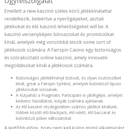
Ügyfélszolgálat
Emellett a new kaszinó széles körű játékkínálattal
rendelkezik, beleértve a nyerőgépeket, asztali
játékokat és élő kaszinó lehetőségeket will be. A
kaszinó versenyképes bónuszokat és promóciókat
kínál, amelyek még vonzóbbá teszik some sort of
játékosok számára. A Fairspin Casino egy biztonságos
és szórakoztató online kaszinó, amely innovatív
megoldásokat kínál a játékosok számára.
Biztonságos játékélményt biztosít, és olyan ösztönzőket
kínál, great a Fairspin Symbol, amelyek különböző típusú
játékosokat vonzanak.
A Kutyaház a Pragmatic Participate in játékgépe, amelyet
kedvenc háziállatok, kutyák számára ajánlanak.
Az élő kaszinó részlegünkben számos játékot kínálunk,
többek között élő blackjack, élő rulett, élő baccarat és
különböző póker változatokat.
A legfőbb előny, hogy nem kell külön mobil alkalmazást