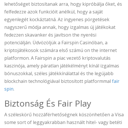
lehetőséget biztosítanak arra, hogy kipróbálja őket, és
felfedezze azok funkcióit anélkül, hogy a saját
egyenlegét kockáztatná. Az ingyenes pörgetések
nagyszerű módja annak, hogy izgalmas új játékokat
fedezzen skavanker és javítson the nyerési
potenciálján. Üdvözöljük a Fairspin Casinóban, a
kriptojátékosok számára első számú on the internet
platformon. A Fairspin a piac vezető kriptovalutás
kaszinója, amely páratlan játékélményt kínál izgalmas
bónuszokkal, széles játékkínálattal és the legújabb
blockchain technológiával biztosított platformmal
fair
spin
.
Biztonság És Fair Play
A széleskörű hozzáférhetőségnek köszönhetően a Visa
some sort of leggyakrabban használt hitel- vagy betéti