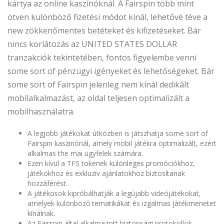
kártya az online kaszinóknál. A Fairspin több mint
ötven különböző fizetési módot kínál, lehetővé téve a
new zökkenőmentes betéteket és kifizetéseket. Bár
nincs korlátozás az UNITED STATES DOLLAR
tranzakciók tekintetében, fontos figyelembe venni
some sort of pénzügyi igényeket és lehetőségeket. Bár
some sort of Fairspin jelenleg nem kínál dedikált
mobilalkalmazást, az oldal teljesen optimalizált a
mobilhasználatra.
A legjobb játékokat útközben is játszhatja some sort of
Fairspin kaszinónál, amely mobil játékra optimalizált, ezért
alkalmas the mai ügyfelek számára.
Ezen kívül a TFS tokenek különleges promóciókhoz,
játékokhoz és exkluzív ajánlatokhoz biztosítanak
hozzáférést.
A játékosok kipróbálhatják a legújabb videójátékokat,
amelyek különböző tematikákat és izgalmas játékmenetet
kínálnak.
Az Fairspin által alkalmazott biztonsági protokollok