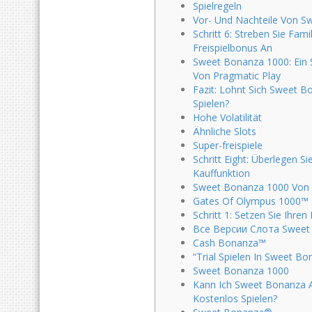
Spielregeln
Vor- Und Nachteile Von S
Schritt 6: Streben Sie Fam
Freispielbonus An
Sweet Bonanza 1000: Ein
Von Pragmatic Play
Fazit: Lohnt Sich Sweet 
Spielen?
Hohe Volatilität
Ähnliche Slots
Super-freispiele
Schritt Eight: Überlegen Si
Kauffunktion
Sweet Bonanza 1000 Von P
Gates Of Olympus 1000™
Schritt 1: Setzen Sie Ihren
Все Версии Слота Sweet
Cash Bonanza™
“Trial Spielen In Sweet B
Sweet Bonanza 1000
Kann Ich Sweet Bonanza 
Kostenlos Spielen?