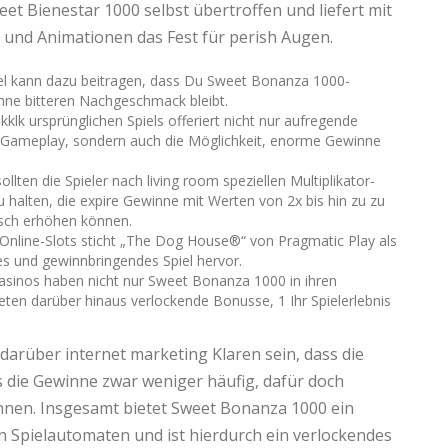
eet Bienestar 1000 selbst übertroffen und liefert mit
 und Animationen das Fest für perish Augen.
tel kann dazu beitragen, dass Du Sweet Bonanza 1000-
ohne bitteren Nachgeschmack bleibt.
kklk ursprünglichen Spiels offeriert nicht nur aufregende
s Gameplay, sondern auch die Möglichkeit, enorme Gewinne
llten die Spieler nach living room speziellen Multiplikator-
lten, die expire Gewinne mit Werten von 2x bis hin zu zu
isch erhöhen können.
 Online-Slots sticht „The Dog House®“ von Pragmatic Play als
s und gewinnbringendes Spiel hervor.
Casinos haben nicht nur Sweet Bonanza 1000 in ihren
ieten darüber hinaus verlockende Bonusse, 1 Ihr Spielerlebnis
h darüber internet marketing Klaren sein, dass die
ss die Gewinne zwar weniger häufig, dafür doch
önnen. Insgesamt bietet Sweet Bonanza 1000 ein
n Spielautomaten und ist hierdurch ein verlockendes