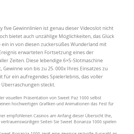
 five Gewinnlinien ist genau dieser Videoslot nicht
doch bietet auch unzählige Möglichkeiten, das Glück
 ein in von diesen zuckersüßes Wunderland mit
Ereignis erwarteten Fortsetzung eines der
ller Zeiten. Diese lebendige 6×5-Slotmaschine
t, Gewinne von bis zu 25. 000x Ihres Einsatzes zu
it für ein aufregendes Spielerlebnis, das voller
 Überraschungen steckt.
der visuellen Präsentation von Sweet Paz 1000 selbst
 seinen hochwertigen Grafiken und Animationen das Fest für
lcher empfohlenen Casinos am Anfang dieser Übersicht the,
 vertrauenswürdigen Seiten Sie Sweet Bonanza 1000 spielen
Sweet Bonanza 1000 zeigt eine gewisse reizvolle Auswahl an