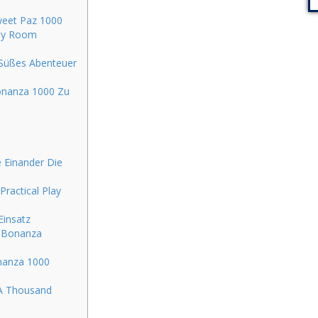
weet Paz 1000
ily Room
 Süßes Abenteuer
Bonanza 1000 Zu
e Einander Die
ractical Play
 Einsatz
 Bonanza
onanza 1000
A Thousand