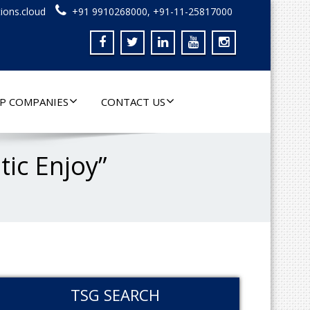
ions.cloud
+91 9910268000, +91-11-25817000
P COMPANIES
CONTACT US
ic Enjoy”
TSG SEARCH