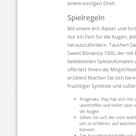
einem einzigen Dreh.
Spielregeln
Mit einem 4×5-Raster und forty
nur ein Fest für die Augen, je
herauszufordern. Tauchen Sie
Sweet Bonanza 1000, der mit 
beliebtesten Spielautomaten a
offeriert Ihnen die Möglichkei
erzielen! Machen Sie sich bere
fruchtiger Symbole und süßer
Pragmatic Play hat sich mit 
übertroffen und liefert über
die Augen.
Sehen Sie sich die Liste we
um zu erfahren, auf welchen
können.
Die Auszahlungstabelle von 