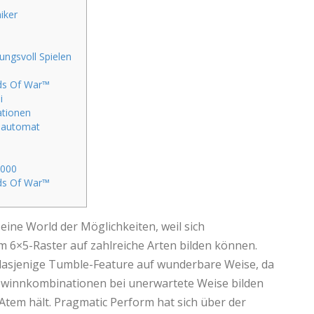
iker
ungsvoll Spielen
ds Of War™
i
tionen
lautomat
1000
ds Of War™
ine World der Möglichkeiten, weil sich
6×5-Raster auf zahlreiche Arten bilden können.
dasjenige Tumble-Feature auf wunderbare Weise, da
ewinnkombinationen bei unerwartete Weise bilden
 Atem hält. Pragmatic Perform hat sich über der