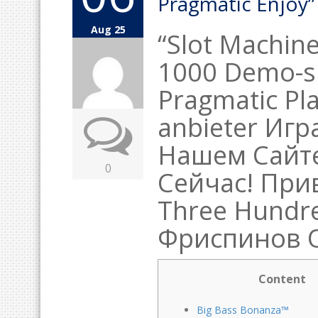
Pragmatic Enjoy”
Aug 25
“Slot Machi
1000 Demo-sp
Pragmatic Pla
anbieter Игр
Нашем Сайт
0
Сейчас! При
Three Hundr
Фриспинов О
Content
Big Bass Bonanza™