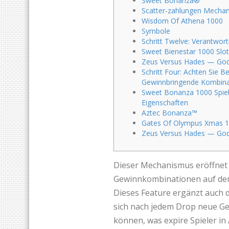
Sweet Bonanza®
Scatter-zahlungen Mechan
Wisdom Of Athena 1000
Symbole
Schritt Twelve: Verantwort
Sweet Bienestar 1000 Slot
Zeus Versus Hades — Go
Schritt Four: Achten Sie Be
Gewinnbringende Kombina
Sweet Bonanza 1000 Spie
Eigenschaften
Aztec Bonanza™
Gates Of Olympus Xmas 
Zeus Versus Hades — Go
Dieser Mechanismus eröffnet e
Gewinnkombinationen auf dem 
Dieses Feature ergänzt auch 
sich nach jedem Drop neue G
können, was expire Spieler in