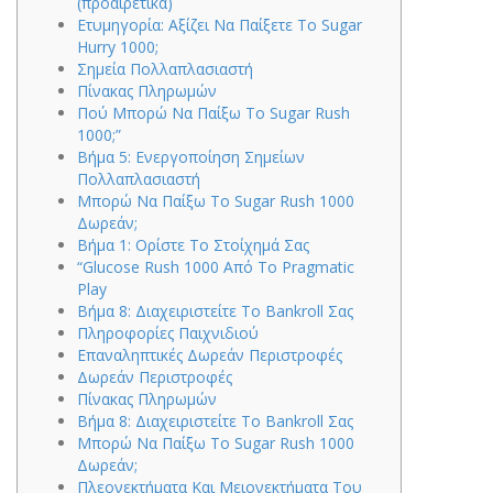
(προαιρετικά)
Ετυμηγορία: Αξίζει Να Παίξετε Το Sugar
Hurry 1000;
Σημεία Πολλαπλασιαστή
Πίνακας Πληρωμών
Πού Μπορώ Να Παίξω Το Sugar Rush
1000;”
Βήμα 5: Ενεργοποίηση Σημείων
Πολλαπλασιαστή
Μπορώ Να Παίξω Το Sugar Rush 1000
Δωρεάν;
Βήμα 1: Ορίστε Το Στοίχημά Σας
“Glucose Rush 1000 Από Το Pragmatic
Play
Βήμα 8: Διαχειριστείτε Το Bankroll Σας
Πληροφορίες Παιχνιδιού
Επαναληπτικές Δωρεάν Περιστροφές
Δωρεάν Περιστροφές
Πίνακας Πληρωμών
Βήμα 8: Διαχειριστείτε Το Bankroll Σας
Μπορώ Να Παίξω Το Sugar Rush 1000
Δωρεάν;
Πλεονεκτήματα Και Μειονεκτήματα Του