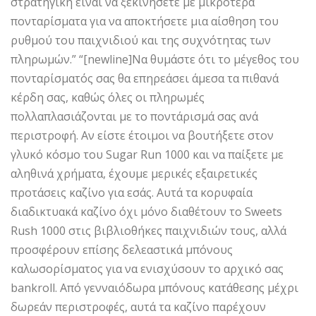
στρατηγική είναι να ξεκινήσετε με μικρότερα
πονταρίσματα για να αποκτήσετε μια αίσθηση του
ρυθμού του παιχνιδιού και της συχνότητας των
πληρωμών.” “[newline]Να θυμάστε ότι το μέγεθος του
πονταρίσματός σας θα επηρεάσει άμεσα τα πιθανά
κέρδη σας, καθώς όλες οι πληρωμές
πολλαπλασιάζονται με το ποντάρισμά σας ανά
περιστροφή. Αν είστε έτοιμοι να βουτήξετε στον
γλυκό κόσμο του Sugar Run 1000 και να παίξετε με
αληθινά χρήματα, έχουμε μερικές εξαιρετικές
προτάσεις καζίνο για εσάς. Αυτά τα κορυφαία
διαδικτυακά καζίνο όχι μόνο διαθέτουν το Sweets
Rush 1000 στις βιβλιοθήκες παιχνιδιών τους, αλλά
προσφέρουν επίσης δελεαστικά μπόνους
καλωσορίσματος για να ενισχύσουν το αρχικό σας
bankroll. Από γενναιόδωρα μπόνους κατάθεσης μέχρι
δωρεάν περιστροφές, αυτά τα καζίνο παρέχουν