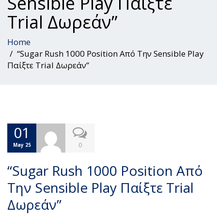
Sensible Play Παίξτε
Trial Δωρεάν”
Home
“Sugar Rush 1000 Position Από Την Sensible Play
Παίξτε Trial Δωρεάν”
01
0
May 25
“Sugar Rush 1000 Position Από
Την Sensible Play Παίξτε Trial
Δωρεάν”