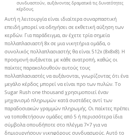
συνδυαστούν, αυξάνοντας δραματικά τις δυνατότητες
κέρδους.
Αυτή η λειτουργία είναι ιδιαίτερα συναρπαστική
επειδή μπορεί να οδηγήσει σε εκθετική αύξηση των
κερδών. Για παράδειγμα, αν έχετε τρία σημεία
πολλαπλασιαστή 8x σε μια νικητήρια ομάδα, ο
συνολικός πολλαπλασιαστής θα είναι 512x (8x8x8). Η
προσμονή αυξάνεται με κάθε ανατροπή, καθώς οι
παίκτες παρακολουθούν αυτούς τους
πολλαπλασιαστές να αυξάνονται, γνωρίζοντας ότι ένα
μεγάλο κέρδος μπορεί να είναι προ των πυλών. Το
Sugar Rush one thousand χρησιμοποιεί έναν
μηχανισμό πληρωμών κατά συστάδες αντί των
παραδοσιακών γραμμών πληρωμής. Οι παίκτες πρέπει
να τοποθετήσουν ομάδες από 5 ή περισσότερα ίδια
σύμβολα οπουδήποτε στο πλέγμα 7×7 για να
δημιουργήσουν νικηφόρους συνδυασμούς. Αυτό το