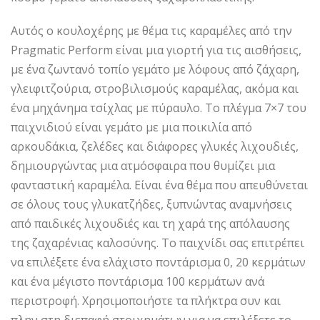
Αυτός ο κουλοχέρης με θέμα τις καραμέλες από την
Pragmatic Perform είναι μια γιορτή για τις αισθήσεις,
με ένα ζωντανό τοπίο γεμάτο με λόφους από ζάχαρη,
γλειφιτζούρια, στροβιλισμούς καραμέλας, ακόμα και
ένα μηχάνημα τσίχλας με πύραυλο. Το πλέγμα 7×7 του
παιχνιδιού είναι γεμάτο με μια ποικιλία από
αρκουδάκια, ζελέδες και διάφορες γλυκές λιχουδιές,
δημιουργώντας μια ατμόσφαιρα που θυμίζει μια
φανταστική καραμέλα. Είναι ένα θέμα που απευθύνεται
σε όλους τους γλυκατζήδες, ξυπνώντας αναμνήσεις
από παιδικές λιχουδιές και τη χαρά της απόλαυσης
της ζαχαρένιας καλοσύνης. Το παιχνίδι σας επιτρέπει
να επιλέξετε ένα ελάχιστο ποντάρισμα 0, 20 κερμάτων
και ένα μέγιστο ποντάρισμα 100 κερμάτων ανά
περιστροφή. Χρησιμοποιήστε τα πλήκτρα συν και