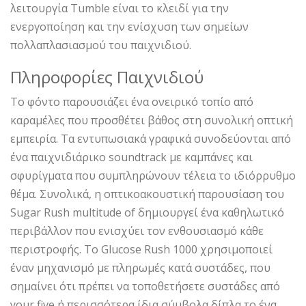
λειτουργία Tumble είναι το κλειδί για την
ενεργοποίηση και την ενίσχυση των σημείων
πολλαπλασιασμού του παιχνιδιού.
Πληροφορίες Παιχνιδιού
Το φόντο παρουσιάζει ένα ονειρικό τοπίο από
καραμέλες που προσθέτει βάθος στη συνολική οπτική
εμπειρία. Τα εντυπωσιακά γραφικά συνοδεύονται από
ένα παιχνιδιάρικο soundtrack με καμπάνες και
σφυρίγματα που συμπληρώνουν τέλεια το ιδιόρρυθμο
θέμα. Συνολικά, η οπτικοακουστική παρουσίαση του
Sugar Rush multitude of δημιουργεί ένα καθηλωτικό
περιβάλλον που ενισχύει τον ενθουσιασμό κάθε
περιστροφής. Το Glucose Rush 1000 χρησιμοποιεί
έναν μηχανισμό με πληρωμές κατά συστάδες, που
σημαίνει ότι πρέπει να τοποθετήσετε συστάδες από
your five ή περισσότερα ίδια σύμβολα δίπλα το ένα