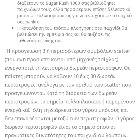
διαθέτουν το Sugar Rush 1000 στις βιβλιοθήκες
παιχνιδιών τους, αλλά προσφέρουν επίσης δελεαστικά
μπόνους καλωσορίσματος για να ενισχύσουν το αρχικό
σας bankroll.
Η κατανόηση του τρόπου πλοήγησης στο παιχνίδι θα
βελτιώσει την εμπειρία σας και θα αυξήσει τις
πιθανότητες νίκης σας.
“Η προσγείωση 3 ή περισσότερων συμβόλων scatter
(που αντιπροσωπεύονται από μηχανές τσίχλας)
ενεργοποιεί τη λειτουργία δωρεάν περιστροφών. Οι
παίκτες μπορούν να λάβουν 10 έως 30 δωρεάν
περιστροφές, ανάλογα με τον αριθμό των scatter που
προσγειώνονται. Κατά τη διάρκεια των δωρεάν
περιστροφών, τα σημεία πολλαπλασιαστή παραμένουν
ενεργά καθ’ όλη τη διάρκεια του γύρου μπόνους και
δεν επαναφέρονται μεταξύ των περιστροφών. Ο γύρος
δωρεάν περιστροφών είναι το σημείο όπου οι
πραγματικές δυνατότητες του παιχνιδιού λάμπουν,