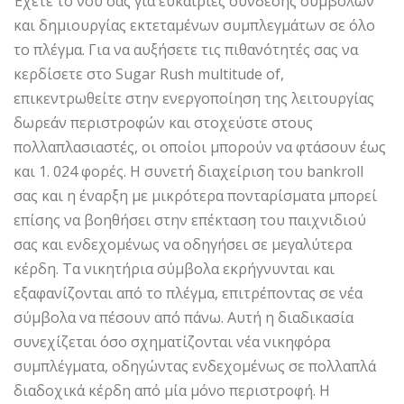
Έχετε το νου σας για ευκαιρίες σύνδεσης συμβόλων
και δημιουργίας εκτεταμένων συμπλεγμάτων σε όλο
το πλέγμα. Για να αυξήσετε τις πιθανότητές σας να
κερδίσετε στο Sugar Rush multitude of,
επικεντρωθείτε στην ενεργοποίηση της λειτουργίας
δωρεάν περιστροφών και στοχεύστε στους
πολλαπλασιαστές, οι οποίοι μπορούν να φτάσουν έως
και 1. 024 φορές. Η συνετή διαχείριση του bankroll
σας και η έναρξη με μικρότερα πονταρίσματα μπορεί
επίσης να βοηθήσει στην επέκταση του παιχνιδιού
σας και ενδεχομένως να οδηγήσει σε μεγαλύτερα
κέρδη. Τα νικητήρια σύμβολα εκρήγνυνται και
εξαφανίζονται από το πλέγμα, επιτρέποντας σε νέα
σύμβολα να πέσουν από πάνω. Αυτή η διαδικασία
συνεχίζεται όσο σχηματίζονται νέα νικηφόρα
συμπλέγματα, οδηγώντας ενδεχομένως σε πολλαπλά
διαδοχικά κέρδη από μία μόνο περιστροφή. Η