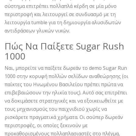
σύστημα επιτρέπει πολλαπλά κέρδη σε μία μόνο
περιστροφή και λειτουργεί σε συνδυασμό με τη
λειτουργία tumble για τη δημιουργία αλυσιδωτών
αντιδράσεων γλυκών νικών.
Πώς Να Παίξετε Sugar Rush
1000
Ναι, μπορείτε να παίξετε δωρεάν το demo Sugar Run
1000 στην κορυφή πολλών σελίδων αναθεώρησης (οι
παίκτες του Ηνωμένου Βασιλείου πρέπει πρώτα να
επιβεβαιώσουν την ηλικία τους). Αυτό σας επιτρέπει
να δοκιμάσετε στρατηγικές και να εξοικειωθείτε με
τους μηχανισμούς του παιχνιδιού χωρίς να
ρισκάρετε πραγματικά χρήματα. Οι σούπερ δωρεάν
περιστροφές, οι οποίες ξεκινούν με
προκαθορισμένους πολλαπλασιαστές στο πλέγμα,