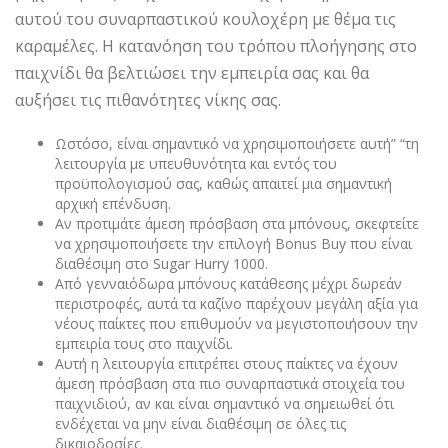
αυτού του συναρπαστικού κουλοχέρη με θέμα τις
καραμέλες. Η κατανόηση του τρόπου πλοήγησης στο
παιχνίδι θα βελτιώσει την εμπειρία σας και θα
αυξήσει τις πιθανότητες νίκης σας.
Ωστόσο, είναι σημαντικό να χρησιμοποιήσετε αυτή” “τη
λειτουργία με υπευθυνότητα και εντός του
προϋπολογισμού σας, καθώς απαιτεί μια σημαντική
αρχική επένδυση.
Αν προτιμάτε άμεση πρόσβαση στα μπόνους, σκεφτείτε
να χρησιμοποιήσετε την επιλογή Bonus Buy που είναι
διαθέσιμη στο Sugar Hurry 1000.
Από γενναιόδωρα μπόνους κατάθεσης μέχρι δωρεάν
περιστροφές, αυτά τα καζίνο παρέχουν μεγάλη αξία για
νέους παίκτες που επιθυμούν να μεγιστοποιήσουν την
εμπειρία τους στο παιχνίδι.
Αυτή η λειτουργία επιτρέπει στους παίκτες να έχουν
άμεση πρόσβαση στα πιο συναρπαστικά στοιχεία του
παιχνιδιού, αν και είναι σημαντικό να σημειωθεί ότι
ενδέχεται να μην είναι διαθέσιμη σε όλες τις
δικαιοδοσίες.