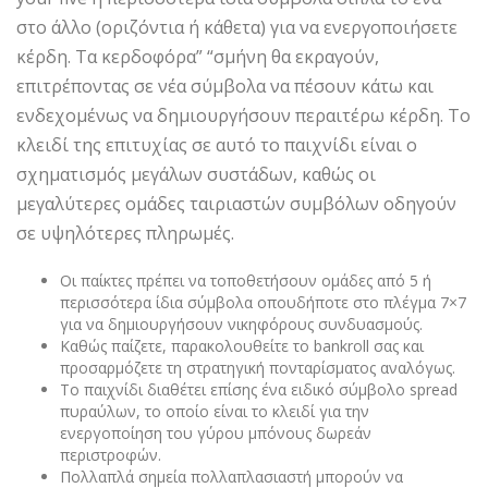
στο άλλο (οριζόντια ή κάθετα) για να ενεργοποιήσετε
κέρδη. Τα κερδοφόρα” “σμήνη θα εκραγούν,
επιτρέποντας σε νέα σύμβολα να πέσουν κάτω και
ενδεχομένως να δημιουργήσουν περαιτέρω κέρδη. Το
κλειδί της επιτυχίας σε αυτό το παιχνίδι είναι ο
σχηματισμός μεγάλων συστάδων, καθώς οι
μεγαλύτερες ομάδες ταιριαστών συμβόλων οδηγούν
σε υψηλότερες πληρωμές.
Οι παίκτες πρέπει να τοποθετήσουν ομάδες από 5 ή
περισσότερα ίδια σύμβολα οπουδήποτε στο πλέγμα 7×7
για να δημιουργήσουν νικηφόρους συνδυασμούς.
Καθώς παίζετε, παρακολουθείτε το bankroll σας και
προσαρμόζετε τη στρατηγική πονταρίσματος αναλόγως.
Το παιχνίδι διαθέτει επίσης ένα ειδικό σύμβολο spread
πυραύλων, το οποίο είναι το κλειδί για την
ενεργοποίηση του γύρου μπόνους δωρεάν
περιστροφών.
Πολλαπλά σημεία πολλαπλασιαστή μπορούν να