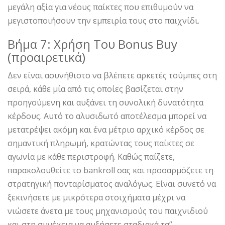
μεγάλη αξία για νέους παίκτες που επιθυμούν να
μεγιστοποιήσουν την εμπειρία τους στο παιχνίδι.
Βήμα 7: Χρήση Του Bonus Buy
(προαιρετικά)
Δεν είναι ασυνήθιστο να βλέπετε αρκετές τούμπες στη
σειρά, κάθε μία από τις οποίες βασίζεται στην
προηγούμενη και αυξάνει τη συνολική δυνατότητα
κέρδους. Αυτό το αλυσιδωτό αποτέλεσμα μπορεί να
μετατρέψει ακόμη και ένα μέτριο αρχικό κέρδος σε
σημαντική πληρωμή, κρατώντας τους παίκτες σε
αγωνία με κάθε περιστροφή. Καθώς παίζετε,
παρακολουθείτε το bankroll σας και προσαρμόζετε τη
στρατηγική πονταρίσματος αναλόγως. Είναι συνετό να
ξεκινήσετε με μικρότερα στοιχήματα μέχρι να
νιώσετε άνετα με τους μηχανισμούς του παιχνιδιού
και στη συνέχεια να αυξήσετε σταδιακά τα”