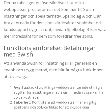
Denna tabell ger en översikt över hur olika
webbplatser presterar när det kommer till Swish-
insättningar och spelalternativ. Spelbolag A och C är
bra alternativ för dem som värdesätter snabbhet och
kundsupport dygnet runt, medan Spelbolag B kan vara
mer intressant för dem som föredrar free spins.
Funktionsjämförelse: Betalningar
med Swish
Att använda Swish för insättningar är generellt en
snabb och trygg metod, men här är några funktioner
att överväga:
Avgiftsstruktur:
Många webbplatser tar inte ut några
avgifter för insättningar med Swish, medan vissa kan ha
dolda kostnader.
Säkerhet:
Kontrollera att webbplatsen har en giltig
spellicens och SSL-certifikat för att skydda dina