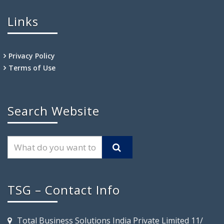
Links
Privacy Policy
Terms of Use
Search Website
TSG – Contact Info
Total Business Solutions India Private Limited 11/