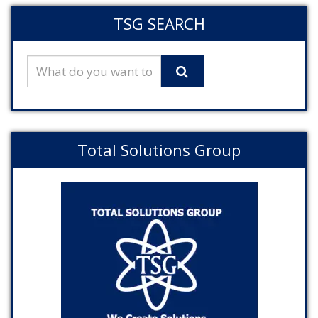
TSG SEARCH
Total Solutions Group