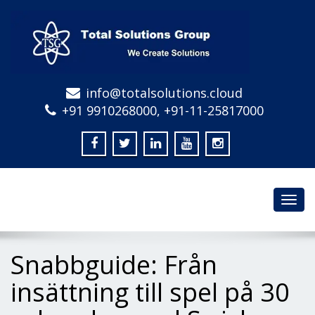
info@totalsolutions.cloud
+91 9910268000, +91-11-25817000
Toggl
navig
Snabbguide: Från
insättning till spel på 30