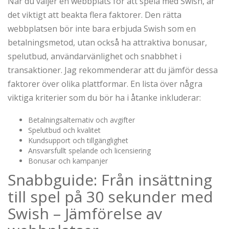
När du väljer en webbplats för att spela med Swish, är
det viktigt att beakta flera faktorer. Den rätta
webbplatsen bör inte bara erbjuda Swish som en
betalningsmetod, utan också ha attraktiva bonusar,
spelutbud, användarvänlighet och snabbhet i
transaktioner. Jag rekommenderar att du jämför dessa
faktorer över olika plattformar. En lista över några
viktiga kriterier som du bör ha i åtanke inkluderar:
Betalningsalternativ och avgifter
Spelutbud och kvalitet
Kundsupport och tillgänglighet
Ansvarsfullt spelande och licensiering
Bonusar och kampanjer
Snabbguide: Från insättning
till spel på 30 sekunder med
Swish – Jämförelse av