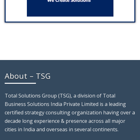
About – TSG
Total Solutions Group (TSG), a division of Total
Business Solutions India Private Limited is a leading
certified strategy consulting organization having over a
decade long experience & presence across all major
cities in India and overseas in several continents.