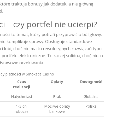
 które traktuje bonusy jak dodatek, a nie główną
ś.
 – czy portfel nie ucierpi?
ności to temat, który potrafi przyprawić o ból głowy.
nie komplikuje sprawy. Obsługuje standardowe
 i lubi, choć nie ma tu rewolucyjnych rozwiązań typu
portfele elektroniczne. To raczej solidna, choć nieco
odstawowe oczekiwania.
dy płatności w Smokace Casino
Czas
Opłaty
Dostępność
realizacji
Natychmiast
Brak
Globalna
1-3 dni
Możliwe opłaty
Polska
robocze
bankowe