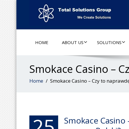
HOME
ABOUT US
SOLUTIONS
Smokace Casino – Czy
Home
Smokace Casino – Czy to naprawdę 
25
Smokace Casino –