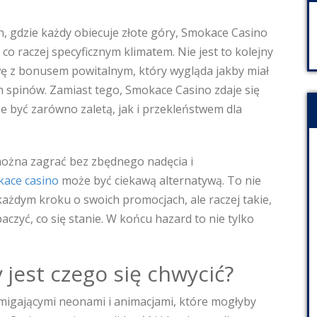
, gdzie każdy obiecuje złote góry, Smokace Casino
 co raczej specyficznym klimatem. Nie jest to kolejny
owę z bonusem powitalnym, który wygląda jakby miał
 spinów. Zamiast tego, Smokace Casino zdaje się
e być zarówno zaletą, jak i przekleństwem dla
e można zagrać bez zbędnego nadęcia i
ace casino
może być ciekawą alternatywą. To nie
każdym kroku o swoich promocjach, ale raczej takie,
aczyć, co się stanie. W końcu hazard to nie tylko
y jest czego się chwycić?
 migającymi neonami i animacjami, które mogłyby