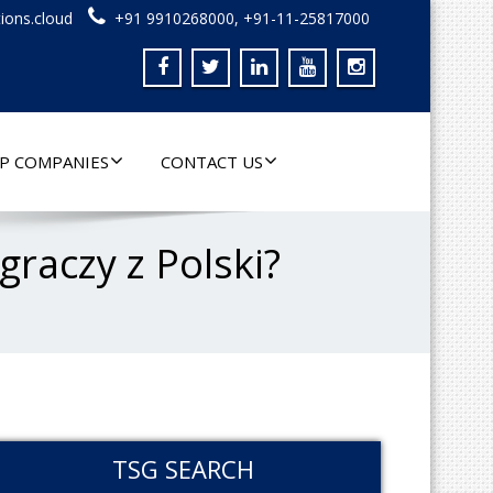
ions.cloud
+91 9910268000, +91-11-25817000
P COMPANIES
CONTACT US
raczy z Polski?
TSG SEARCH