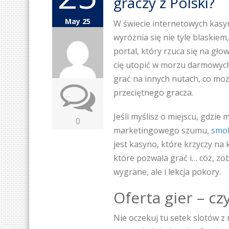
graczy z Polski?
May 25
W świecie internetowych kasyn
wyróżnia się nie tyle blaskiem,
portal, który rzuca się na gł
cię utopić w morzu darmowych
grać na innych nutach, co moż
przeciętnego gracza.
Jeśli myślisz o miejscu, gdzi
0
marketingowego szumu,
smok
jest kasyno, które krzyczy na 
które pozwala grać i… cóż, zob
wygrane, ale i lekcja pokory.
Oferta gier – cz
Nie oczekuj tu setek slotów z