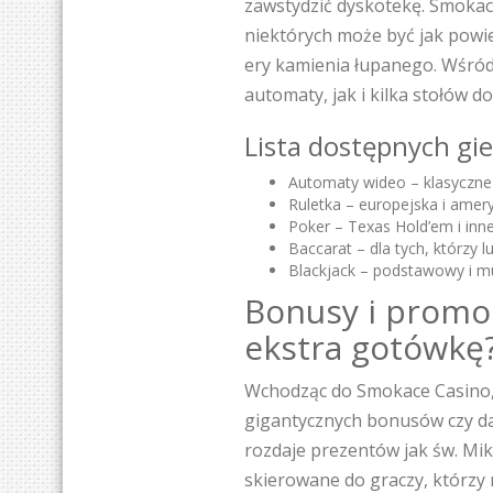
zawstydzić dyskotekę. Smokace
niektórych może być jak powie
ery kamienia łupanego. Wśród
automaty, jak i kilka stołów d
Lista dostępnych gie
Automaty wideo – klasyczne
Ruletka – europejska i amer
Poker – Texas Hold’em i inn
Baccarat – dla tych, którzy l
Blackjack – podstawowy i mu
Bonusy i promoc
ekstra gotówkę
Wchodząc do Smokace Casino, 
gigantycznych bonusów czy da
rozdaje prezentów jak św. Mik
skierowane do graczy, którzy 