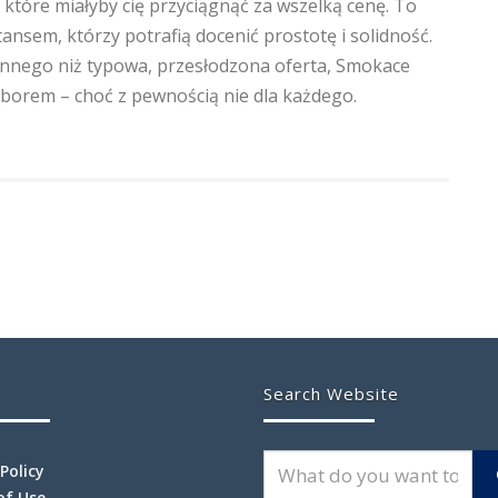
które miałyby cię przyciągnąć za wszelką cenę. To
tansem, którzy potrafią docenić prostotę i solidność.
 innego niż typowa, przesłodzona oferta, Smokace
orem – choć z pewnością nie dla każdego.
Search Website
 Policy
of Use