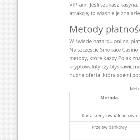
VIP-ami. Jeśli szukasz kasyna,
atrakcję, to właśnie je znalazłe
Metody płatności
W świecie hazardu online, płat
Na szczęście Smokace Casino 
metody, które każdy Polak zna
kryptowaluty czy błyskawiczne 
nudna oferta, która spełni p
Meto
Metoda
Karta kredytowa/debetowa
Przelew bankowy