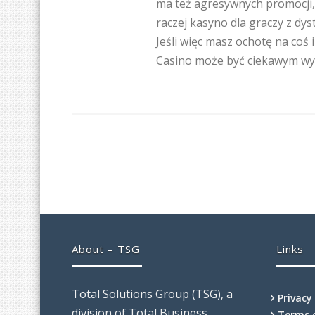
ma też agresywnych promocji, 
raczej kasyno dla graczy z dys
Jeśli więc masz ochotę na coś
Casino może być ciekawym wyb
About – TSG
Links
Total Solutions Group (TSG), a
Privacy
division of Total Business
Terms 