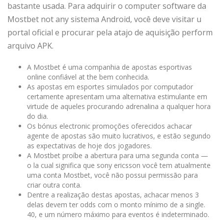
bastante usada. Para adquirir o computer software da
Mostbet not any sistema Android, você deve visitar u
portal oficial e procurar pela atajo de aquisição perform
arquivo APK.
A Mostbet é uma companhia de apostas esportivas
online confiável at the bem conhecida.
As apostas em esportes simulados por computador
certamente apresentam uma alternativa estimulante em
virtude de aqueles procurando adrenalina a qualquer hora
do dia.
Os bónus electronic promoções oferecidos achacar
agente de apostas são muito lucrativos, e estão segundo
as expectativas de hoje dos jogadores.
A Mostbet proíbe a abertura para uma segunda conta —
o la cual significa que sony ericsson você tem atualmente
uma conta Mostbet, você não possui permissão para
criar outra conta.
Dentre a realização destas apostas, achacar menos 3
delas devem ter odds com o monto mínimo de a single.
40, e um número máximo para eventos é indeterminado.