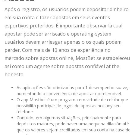
Após o registro, os usuários podem depositar dinheiro
em sua conta e fazer apostas em seus eventos
esportivos preferidos. É importante observar la cual
apostar pode ser arriscado e operating-system
usuários devem arriesgar apenas o os quais podem
perder. Com mais de 10 anos de experiência no
mercado sobre apostas online, MostBet se estabeleceu
asi como um agente sobre apostas confiável at the
honesto.
As aplicações são otimizadas para 1 desempenho suave,
aumentando a conveniência de apostar no telemóvel.
O app Mostbet é um programa em virtude de celular que
possibilita participar de jogos de apostas not any seu
telefone.
Contudo, em algumas situações, principalmente para
depósitos maiores, pode haver uma pequena dilación até
que os valores sejam creditados em sua conta na casa de