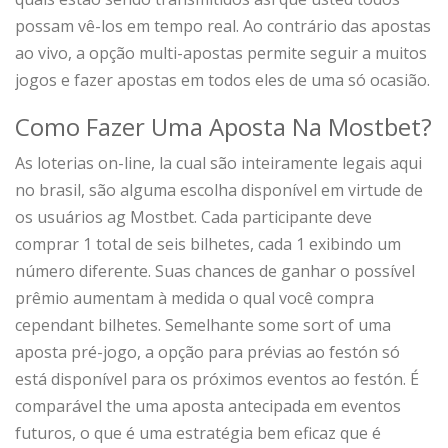
possam vê-los em tempo real. Ao contrário das apostas
ao vivo, a opção multi-apostas permite seguir a muitos
jogos e fazer apostas em todos eles de uma só ocasião.
Como Fazer Uma Aposta Na Mostbet?
As loterias on-line, la cual são inteiramente legais aqui
no brasil, são alguma escolha disponível em virtude de
os usuários ag Mostbet. Cada participante deve
comprar 1 total de seis bilhetes, cada 1 exibindo um
número diferente. Suas chances de ganhar o possível
prêmio aumentam à medida o qual você compra
cependant bilhetes. Semelhante some sort of uma
aposta pré-jogo, a opção para prévias ao festón só
está disponível para os próximos eventos ao festón. É
comparável the uma aposta antecipada em eventos
futuros, o que é uma estratégia bem eficaz que é