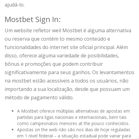
ajudá-lo.
Mostbet Sign In:
Um website refletor weil Mostbet é alguma alternativa
ou reserva que contém to mesmo conteúdo e
funcionalidades do internet site oficial principal. Além
disso, oferece alguma variedade de posibilidades,
bônus e promoções que podem contribuir
significativamente para seus ganhos. Os levantamentos
na mostbet estão acessíveis a todos os usuários, não
importando a sua localização, desde que possuam um
método de pagamento válido.
A Mostbet oferece múltiplas alternativas de apostas em
partidas para ligas nacionais e internacionais, bem tais
como campeonatos menores at the pouco conhecidos.
Apostas on the web não são nos dias de hoje reguladas
em 1 nível federal – a situação estadual pode variar para