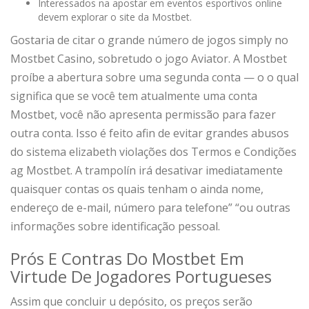
Interessados na apostar em eventos esportivos online
devem explorar o site da Mostbet.
Gostaria de citar o grande número de jogos simply no
Mostbet Casino, sobretudo o jogo Aviator. A Mostbet
proíbe a abertura sobre uma segunda conta — o o qual
significa que se você tem atualmente uma conta
Mostbet, você não apresenta permissão para fazer
outra conta. Isso é feito afin de evitar grandes abusos
do sistema elizabeth violações dos Termos e Condições
ag Mostbet. A trampolín irá desativar imediatamente
quaisquer contas os quais tenham o ainda nome,
endereço de e-mail, número para telefone” “ou outras
informações sobre identificação pessoal.
Prós E Contras Do Mostbet Em
Virtude De Jogadores Portugueses
Assim que concluir u depósito, os preços serão