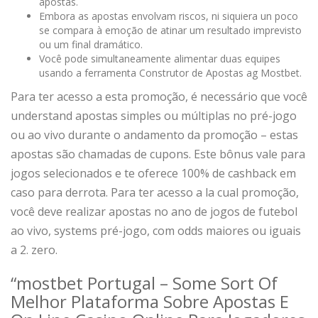
apostas.
Embora as apostas envolvam riscos, ni siquiera un poco
se compara à emoção de atinar um resultado imprevisto
ou um final dramático.
Você pode simultaneamente alimentar duas equipes
usando a ferramenta Construtor de Apostas ag Mostbet.
Para ter acesso a esta promoção, é necessário que você
understand apostas simples ou múltiplas no pré-jogo
ou ao vivo durante o andamento da promoção – estas
apostas são chamadas de cupons. Este bônus vale para
jogos selecionados e te oferece 100% de cashback em
caso para derrota. Para ter acesso a la cual promoção,
você deve realizar apostas no ano de jogos de futebol
ao vivo, systems pré-jogo, com odds maiores ou iguais
a 2. zero.
“mostbet Portugal – Some Sort Of
Melhor Plataforma Sobre Apostas E