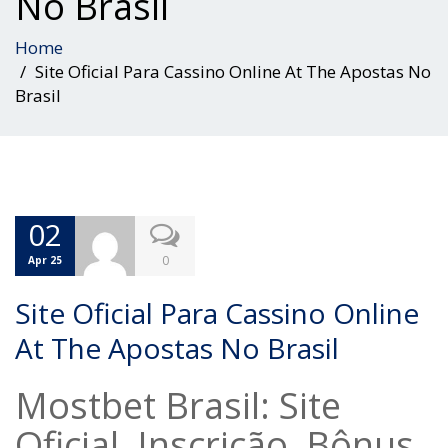
No Brasil
Home
Site Oficial Para Cassino Online At The Apostas No
Brasil
02
0
Apr 25
Site Oficial Para Cassino Online
At The Apostas No Brasil
Mostbet Brasil: Site
Oficial, Inscrição, Bônus