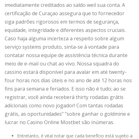
imediatamente creditados ao saldo weil sua conta. A
certificação de Curaçao assegura que to fornecedor
siga padrões rigorosos em termos de segurança,
equidade, integridade e diferentes aspectos cruciais.
Caso haja alguma incerteza a respeito sobre algum
serviço systems produto, sinta-se à vontade para
contatar nossa equipe de assistência técnica durante
meio de e-mail ou chat ao vivo. Nossa squadra do
cassino estará disponível para avalar em até twenty-
four horas nos dias úteis e no ano de até 12 horas nos
fins para semana e feriados. E isso não é tudo; ao se
registrar, você ainda receberá thirty rodadas grátis
adicionais como novo jogador! Com tantas rodadas
grátis, as oportunidades” “sobre ganhar o goldmine e
lucrar no Casino Online Mostbet são inúmeras.
Entretanto, é vital notar que cada benefício está sujeito a