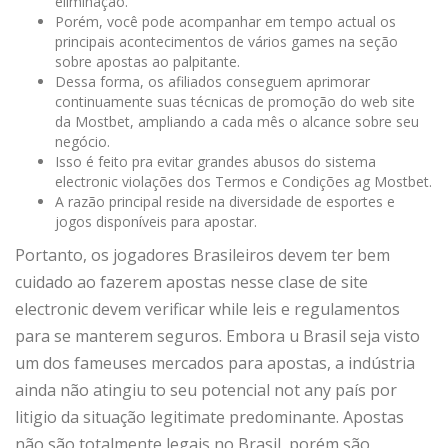
eliminação.”
Porém, você pode acompanhar em tempo actual os
principais acontecimentos de vários games na seção
sobre apostas ao palpitante.
Dessa forma, os afiliados conseguem aprimorar
continuamente suas técnicas de promoção do web site
da Mostbet, ampliando a cada mês o alcance sobre seu
negócio.
Isso é feito pra evitar grandes abusos do sistema
electronic violações dos Termos e Condições ag Mostbet.
A razão principal reside na diversidade de esportes e
jogos disponíveis para apostar.
Portanto, os jogadores Brasileiros devem ter bem
cuidado ao fazerem apostas nesse clase de site
electronic devem verificar while leis e regulamentos
para se manterem seguros. Embora u Brasil seja visto
um dos fameuses mercados para apostas, a indústria
ainda não atingiu to seu potencial not any país por
litigio da situação legitimate predominante. Apostas
não são totalmente legais no Brasil, porém são