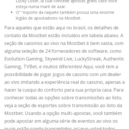
Lucky Loser, la cual concede apostas grátis caso você
esteja numa maré de azar.
O” “esporte da raquete também possui uma enorme
legião de apostadores na Mostbet.
Para aqueles que estão aqui no brasil, os detalhes de
contato da Mostbet estão incluídos em tabela abaixo. A
seção de cassinos ao vivo na Mostbet é bem vasta, com
alguma seleção de 24 fornecedores de software, como
Evolution Gaming, Skywind Live, LuckyStreak, Authentic
Gaming, TVBet, e muitos diferentes! Aqui, você tem a
possibilidade de jogar jogos de cassino com um dealer
ao vivo imitando a experiência real do cassino, apenas a
hacer la cusqui do conforto para sua própria casa. Para
conhecer todas as opções sobre transmissões ao listo,
veja a seção de esportes sobre transmissão ao listo da
Mostbet. Usando a opção multi-apostas, você também
pode apostar em alguma série de eventos ao vivo os
quais estão sendo transmitidos así que usted todos