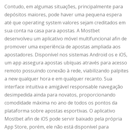
Contudo, em algumas situações, principalmente para
depósitos maiores, pode haver uma pequena espera
até que operating system valores sejam creditados em
sua conta na casa para apostas. A Mostbet
desenvolveu um aplicativo móvel multifuncional afin de
promover uma experiência de apostas ampliada aos
apostadores. Disponível nos sistemas Android os e iOS,
um app assegura apostas ubíquas através para acesso
remoto possuindo conexão à rede, viabilizando palpites
a new qualquer hora e em qualquer recanto. Sua
interface intuitiva e amigável responsable navegação
desimpedida ainda para novatos, proporcionando
comodidade máxima no ano de todos os pontos da
plataforma sobre apostas esportivas. O aplicativo
Mostbet afin de iOS pode servir baixado pela própria
App Store, porém, ele não está disponível para