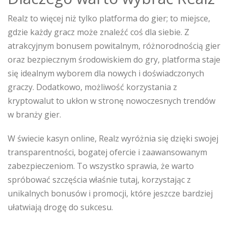
Realz to więcej niż tylko platforma do gier; to miejsce,
gdzie każdy gracz może znaleźć coś dla siebie. Z
atrakcyjnym bonusem powitalnym, różnorodnością gier
oraz bezpiecznym środowiskiem do gry, platforma staje
się idealnym wyborem dla nowych i doświadczonych
graczy. Dodatkowo, możliwość korzystania z
kryptowalut to ukłon w stronę nowoczesnych trendów
w branży gier.
W świecie kasyn online, Realz wyróżnia się dzięki swojej
transparentności, bogatej ofercie i zaawansowanym
zabezpieczeniom. To wszystko sprawia, że warto
spróbować szczęścia właśnie tutaj, korzystając z
unikalnych bonusów i promocji, które jeszcze bardziej
ułatwiają drogę do sukcesu.