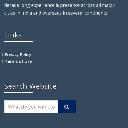
decade long experience & presence across all major
cities in India and overseas in several continents.
Links
Privacy Policy
Terms of Use
Search Website