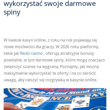
wykorzystać swoje darmowe
spiny
W świecie kasyn online, z roku na rok pojawiają się
nowe możliwości dla graczy. W 2026 roku platformy,
takie jak
Realz casino
, oferują atrakcyjne bonusy
powitalne, w tym darmowe spiny, które mogą znacząco
zwiększyć szanse na wygraną. Poznajmy, jak można
maksymalnie wykorzystać te oferty i na co zwrócić
uwagę, aby cieszyć się rozgrywką w kasynie online.