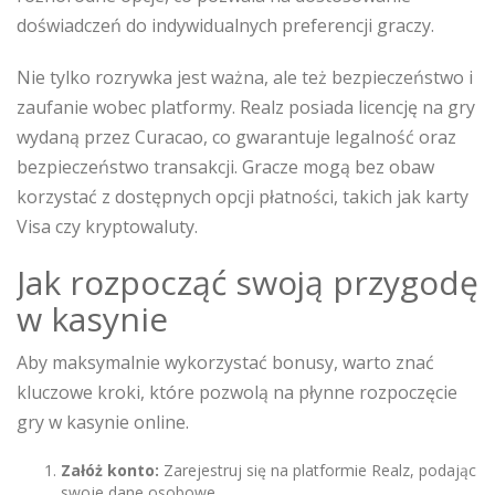
doświadczeń do indywidualnych preferencji graczy.
Nie tylko rozrywka jest ważna, ale też bezpieczeństwo i
zaufanie wobec platformy. Realz posiada licencję na gry
wydaną przez Curacao, co gwarantuje legalność oraz
bezpieczeństwo transakcji. Gracze mogą bez obaw
korzystać z dostępnych opcji płatności, takich jak karty
Visa czy kryptowaluty.
Jak rozpocząć swoją przygodę
w kasynie
Aby maksymalnie wykorzystać bonusy, warto znać
kluczowe kroki, które pozwolą na płynne rozpoczęcie
gry w kasynie online.
Załóż konto:
Zarejestruj się na platformie Realz, podając
swoje dane osobowe.