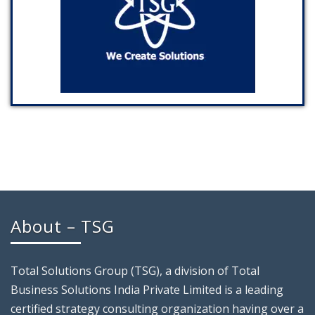
About – TSG
Total Solutions Group (TSG), a division of Total
Business Solutions India Private Limited is a leading
certified strategy consulting organization having over a