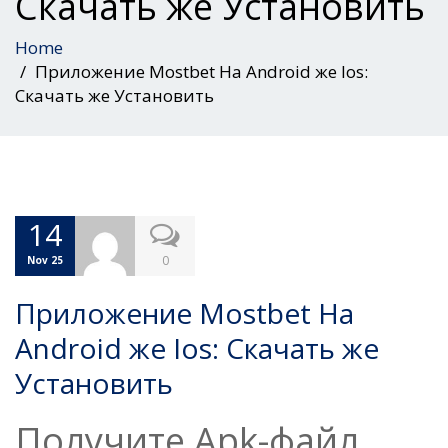
Скачать же Установить
Home
Приложение Mostbet На Android же Ios:
Скачать же Установить
14
0
Nov 25
Приложение Mostbet На
Android же Ios: Скачать же
Установить
Получите Apk-файл