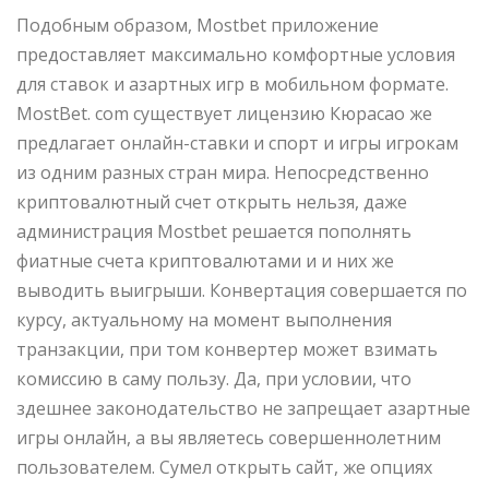
Подобным образом, Mostbet приложение
предоставляет максимально комфортные условия
для ставок и азартных игр в мобильном формате.
MostBet. com существует лицензию Кюрасао же
предлагает онлайн-ставки и спорт и игры игрокам
из одним разных стран мира. Непосредственно
криптовалютный счет открыть нельзя, даже
администрация Mostbet решается пополнять
фиатные счета криптовалютами и и них же
выводить выигрыши. Конвертация совершается по
курсу, актуальному на момент выполнения
транзакции, при том конвертер может взимать
комиссию в саму пользу. Да, при условии, что
здешнее законодательство не запрещает азартные
игры онлайн, а вы являетесь совершеннолетним
пользователем. Сумел открыть сайт, же опциях