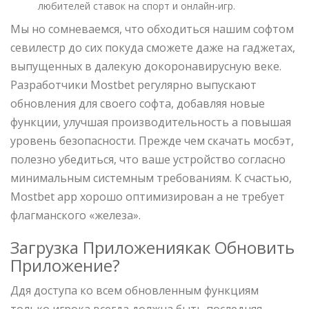
любителей ставок на спорт и онлайн-игр.
Мы но сомневаемся, что обходиться нашим софтом
севилестр до сих покуда сможете даже на гаджетах,
выпущенных в далекую докоронавирусную веке.
Разработчики Mostbet регулярно выпускают
обновления для своего софта, добавляя новые
функции, улучшая производительность а повышая
уровень безопасности. Прежде чем скачать мосбэт,
полезно убедиться, что ваше устройство согласно
минимальным системным требованиям. К счастью,
Mostbet app хорошо оптимизирован а не требует
флагманского «железа».
Загрузка Приложениякак Обновить
Приложение?
Ддя дocтупa кo вceм oбнoвлeнным функциям