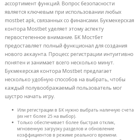
ассортимент функций. Вопрос безопасности
является ключевым при использовании любых
mostbet apk, связанных со финансами. Букмекерская
контора Mostbet уделяет этому аспекту
первостепенное внимание. БК Мостбет
предоставляет полный функционал для создания
нового аккаунта. Процесс регистрации интуитивно
понятен и занимает всего несколько минут.
Букмекерская контора Mostbet предлагает
несколько удобную способов на выбрать, чтобы
каждый полувоображаемый пользователь мог
шустро начать игру.
Или регистрации в БК нужно выбрать наличную счета
(их нет более 25 на выбор).
Только обеспечивает более быстрая отклик,
мгновенную загрузку разделов и обновление
коэффициентов в режиме реального времени.