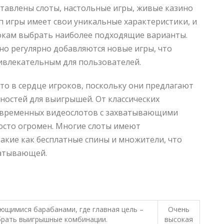
ставлены слоты, настольные игры, живые казино
п игры имеет свои уникальные характеристики, и
окам выбрать наиболее подходящие варианты.
но регулярно добавляются новые игры, что
ивлекательным для пользователей.
то в сердце игроков, поскольку они предлагают
ностей для выигрышей. От классических
овременных видеослотов с захватывающими
осто огромен. Многие слоты имеют
акие как бесплатные спины и множители, что
ватывающей.
ющимися барабанами, где главная цель –
Очень
брать выигрышные комбинации.
высокая