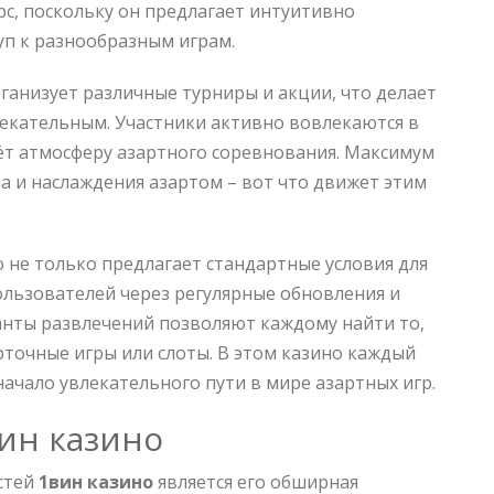
с, поскольку он предлагает интуитивно
уп к разнообразным играм.
ганизует различные турниры и акции, что делает
лекательным. Участники активно вовлекаются в
аёт атмосферу азартного соревнования. Максимум
 и наслаждения азартом – вот что движет этим
 не только предлагает стандартные условия для
ользователей через регулярные обновления и
нты развлечений позволяют каждому найти то,
арточные игры или слоты. В этом казино каждый
начало увлекательного пути в мире азартных игр.
вин казино
стей
1вин казино
является его обширная