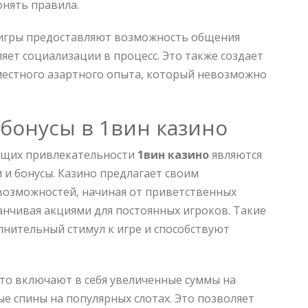
онять правила.
 игры предоставляют возможность общения
яет социализации в процесс. Это также создает
естного азартного опыта, который невозможно
бонусы в 1вин казино
ющих привлекательности
1вин казино
являются
и бонусы. Казино предлагает своим
возможностей, начиная от приветственных
анчивая акциями для постоянных игроков. Такие
нительный стимул к игре и способствуют
то включают в себя увеличенные суммы на
е спины на популярных слотах. Это позволяет