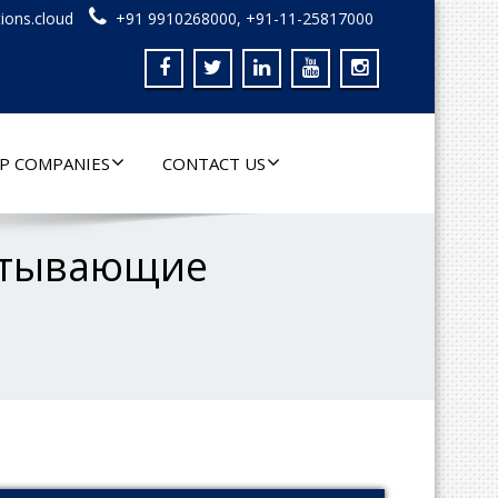
ions.cloud
+91 9910268000, +91-11-25817000
P COMPANIES
CONTACT US
ватывающие