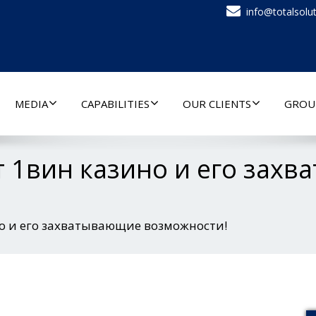
info@totalsolut
MEDIA
CAPABILITIES
OUR CLIENTS
GROU
т 1вин казино и его зах
но и его захватывающие возможности!