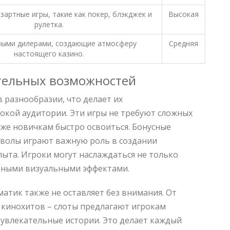
зартные игры, такие как покер, блэкджек и
Высокая
рулетка.
выми дилерами, создающие атмосферу
Средняя
настоящего казино.
тельных возможностей
 разнообразии, что делает их
кой аудитории. Эти игры не требуют сложных
аже новичкам быстро освоиться. Бонусные
волы играют важную роль в создании
ыта. Игроки могут наслаждаться не только
тными визуальными эффектами.
атик также не оставляет без внимания. От
кинохитов – слоты предлагают игрокам
 увлекательные истории. Это делает каждый