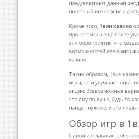
предпочитают данный ресур
понятный интерфейс и дост
Кроме того,
1вин казино
ор
процесс игры ещё более ув
эти мероприятия, что созд
возможностей для выигрыша
казино.
Таким образом, 1вин казино
игры, но и улучшает опыт п
акции. Всевозможные вариа
что ему по душе, будь то к
найдет нужное, и это лишь 
Обзор игр в 1
Одной из главных особенно