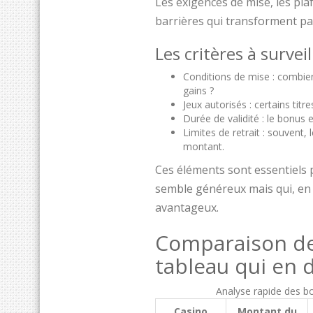
Les exigences de mise, les plaf
barrières qui transforment pa
Les critères à survei
Conditions de mise : combien 
gains ?
Jeux autorisés : certains titr
Durée de validité : le bonus 
Limites de retrait : souvent,
montant.
Ces éléments sont essentiels 
semble généreux mais qui, en
avantageux.
Comparaison des
tableau qui en d
Analyse rapide des b
Casino
Montant du