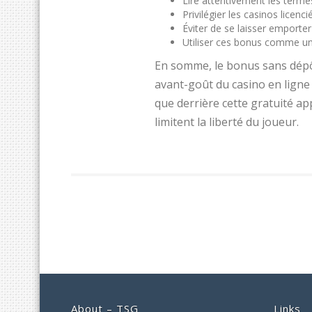
Lire attentivement les termes
Privilégier les casinos licenc
Éviter de se laisser emporter
Utiliser ces bonus comme un 
En somme, le bonus sans dépôt 
avant-goût du casino en ligne
que derrière cette gratuité a
limitent la liberté du joueur.
About – TSG
Links