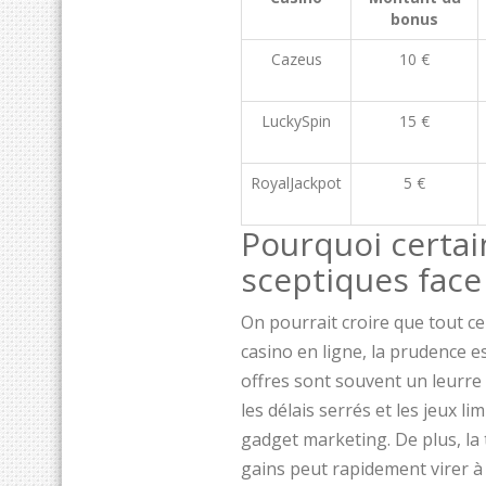
bonus
Cazeus
10 €
LuckySpin
15 €
RoyalJackpot
5 €
Pourquoi certai
sceptiques fac
On pourrait croire que tout ce
casino en ligne, la prudence 
offres sont souvent un leurre p
les délais serrés et les jeux 
gadget marketing. De plus, la
gains peut rapidement virer à