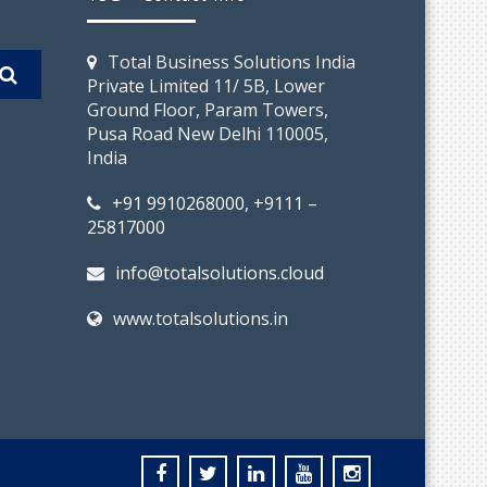
Total Business Solutions India
Private Limited 11/ 5B, Lower
Ground Floor, Param Towers,
Pusa Road New Delhi 110005,
India
+91 9910268000, +9111 –
25817000
info@totalsolutions.cloud
www.totalsolutions.in