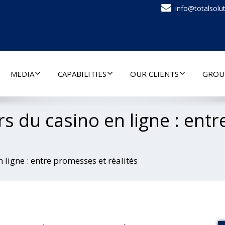
info@totalsolut
MEDIA
CAPABILITIES
OUR CLIENTS
GROU
rs du casino en ligne : ent
 ligne : entre promesses et réalités