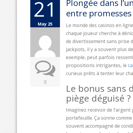
21
Plongée dans l’un
entre promesses e
May 25
Le monde des casinos en ligne
chaque joueur cherche à dénich
de divertissement sans prise de
jackpots, il y a souvent plus 
exemple, peut parfois ressemb
propositions intrigantes, le
ca
curieux prêts à tenter leur c
0
Le bonus sans d
piège déguisé ?
Imaginez recevoir de l’argent 
portefeuille. Ça sonne comme 
souvent accompagné de conditio