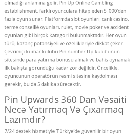
olmadığı anlamına gelir. Pin Up Online Gambling
establishment, farklı oyunculara hitap eden 5. 000’den
fazla oyun sunar. Platformda slot oyunları, canlı casino,
terme conseillé oyunları, rulet, movie poker ve accident
oyunları gibi birçok kategori bulunmaktadır. Her oyun
türü, kazanç potansiyeli ve özellikleriyle dikkat çeker.
Çevrimiçi kumar kulübü Pin number Up kulübünün
sitesinde para yatırma bonusu almak ve bahis oynamak
ilk bakışta göründüğü kadar zor değildir. Öncelikle,
oyuncunun operatörün resmi sitesine kaydolması
gerekir, bu da 5 dakika sürecektir.
Pin Upwards 360 Dan Vəsaiti
Necə Yatırmaq Və Çıxarmaq
Lazımdır?
7/24 destek hizmetiyle Türkiye’de güvenilir bir oyun