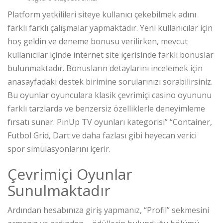
Platform yetkilileri siteye kullanıcı çekebilmek adını
farklı farklı çalışmalar yapmaktadır. Yeni kullanıcılar için
hoş geldin ve deneme bonusu verilirken, mevcut
kullanıcılar içinde internet site içerisinde farklı bonuslar
bulunmaktadır. Bonusların detaylarını incelemek için
anasayfadaki destek birimine sorularınızı sorabilirsiniz.
Bu oyunlar oyunculara klasik çevrimiçi casino oyununu
farklı tarzlarda ve benzersiz özelliklerle deneyimleme
fırsatı sunar. PınUp TV oyunları kategorisi” “Container,
Futbol Grid, Dart ve daha fazlası gibi heyecan verici
spor simülasyonlarını içerir.
Çevrimiçi Oyunlar
Sunulmaktadır
Ardından hesabınıza giriş yapmanız, “Profil” sekmesini