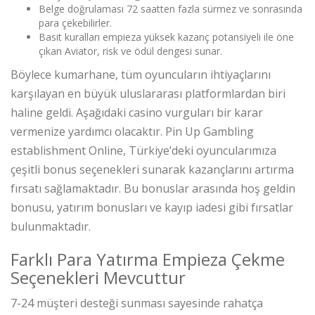
Belge doğrulaması 72 saatten fazla sürmez ve sonrasında
para çekebilirler.
Basit kuralları empieza yüksek kazanç potansiyeli ile öne
çıkan Aviator, risk ve ödül dengesi sunar.
Böylece kumarhane, tüm oyuncuların ihtiyaçlarını
karşılayan en büyük uluslararası platformlardan biri
haline geldi. Aşağıdaki casino vurguları bir karar
vermenize yardımcı olacaktır. Pin Up Gambling
establishment Online, Türkiye’deki oyuncularımıza
çeşitli bonus seçenekleri sunarak kazançlarını artırma
fırsatı sağlamaktadır. Bu bonuslar arasında hoş geldin
bonusu, yatırım bonusları ve kayıp iadesi gibi fırsatlar
bulunmaktadır.
Farklı Para Yatırma Empieza Çekme
Seçenekleri Mevcuttur
7-24 müşteri desteği sunması sayesinde rahatça