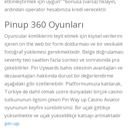
etkinleştirmek için uygun” “bonusa (varsa) tıklayın,
ardından operatör hesabınıza kredi verecektir.
Pinup 360 Oyunları
Oyuncular kimliklerini teyit etmek için kişisel verilerini
içeren on the web bir form doldurması ve bir vesikalık
fotoğraf yüklemesi gerekmektedir. Belge doğrulaması
seventy two saatten fazla sürmez ve sonrasında pra
çekebilirler. Pin Upwards bahis sitesinin avantajları ve
dezavantajları hakkında dürüst bir değerlendirme
aşağıdaki gibi özetlenebilir. Platformumuza katılarak,
Türkiye de dahil olmak üzere dünyadaki birçok casino
tutkununun ilgisini çeken Pin Way up Casino Aviator
oyununun keyfini sürebilirsiniz. Bir uçak gittikçe
yükselmekte ve uçak yükseldikçe katsayı artmaktadır
pin-up
.