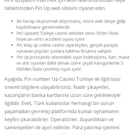
APK dosyasını indirmek için akıllı telefonunuzdan veya
tabletinizden Pin Up web sitesini ziyaret edin.
Bir hesap oluşturmak istiyorsanız, resmi web siteye gidip
kaydolmanız gerekmektedir.
Pın Upward Türkiye casino website sitesi 35’ten fazla
heyecan verici accident oyunu içerir.
Pin Way up online casino ziyaretçileri, gerçek parayla
oynanan popüler şovlara katılma fırsatına sahiptir.
Pin Up possuindo sitesindeki oyun koleksiyonu, kart, masa
ve slot oyunları dahil olmak üzere çeşitli kategorilerde 5.
000’den fazla çevrimiçi oyun içerir.
Aşağıda, Pin number Up Casino Türkiye ile ilgili bazı
önemli bilgilere ulaşabilirsiniz. Nadir şikayetler,
kazançların banka kartlarına uzun süre çekilmesiyle
ilgilidir. Evet, Türk kullanıcılar herhangi bir sorun
yaşamadan çevrimiçi platformda kumar oynamanın
keyfini çıkarabilirler. Operatörler, duyarlılıkları ve
samimiyetleri ile ayırt edilirler. Para yatırma işlemini