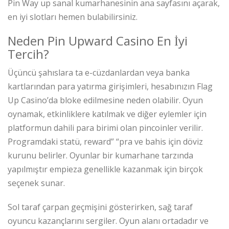
Pin Way up sanal kumarhanesinin ana sayfasını açarak,
en iyi slotları hemen bulabilirsiniz.
Neden Pin Upward Casino En İyi
Tercih?
Üçüncü şahıslara ta e-cüzdanlardan veya banka
kartlarından para yatırma girişimleri, hesabınızın Flag
Up Casino’da bloke edilmesine neden olabilir. Oyun
oynamak, etkinliklere katılmak ve diğer eylemler için
platformun dahili para birimi olan pincoinler verilir.
Programdaki statü, reward” “pra ve bahis için döviz
kurunu belirler. Oyunlar bir kumarhane tarzında
yapılmıştır empieza genellikle kazanmak için birçok
seçenek sunar.
Sol taraf çarpan geçmişini gösterirken, sağ taraf
oyuncu kazançlarını sergiler. Oyun alanı ortadadır ve