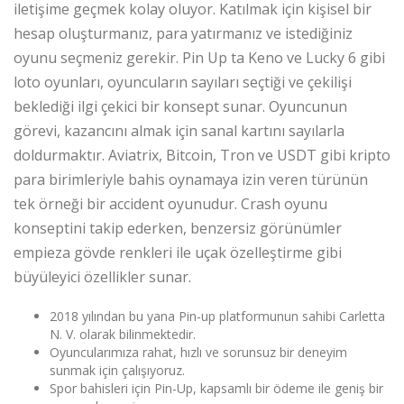
iletişime geçmek kolay oluyor. Katılmak için kişisel bir
hesap oluşturmanız, para yatırmanız ve istediğiniz
oyunu seçmeniz gerekir. Pin Up ta Keno ve Lucky 6 gibi
loto oyunları, oyuncuların sayıları seçtiği ve çekilişi
beklediği ilgi çekici bir konsept sunar. Oyuncunun
görevi, kazancını almak için sanal kartını sayılarla
doldurmaktır. Aviatrix, Bitcoin, Tron ve USDT gibi kripto
para birimleriyle bahis oynamaya izin veren türünün
tek örneği bir accident oyunudur. Crash oyunu
konseptini takip ederken, benzersiz görünümler
empieza gövde renkleri ile uçak özelleştirme gibi
büyüleyici özellikler sunar.
2018 yılından bu yana Pin-up platformunun sahibi Carletta
N. V. olarak bilinmektedir.
Oyuncularımıza rahat, hızlı ve sorunsuz bir deneyim
sunmak için çalışıyoruz.
Spor bahisleri için Pin-Up, kapsamlı bir ödeme ile geniş bir