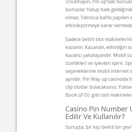
Unutmayın, Pin up’taki bonusl
bonuslar hidup hale geldiğind
olmaz. Yalnızca bahis yapılan v
etkinleştirmeye karar vermede
Sadece belirli slot makineleri
kazanın. Kazanan, etkinliğin 
kazancı yakalayandır. Mobil 
özellikleri ve işlevleri içerir.
seçeneklerine mobil internet si
aynıdır. Pin Way up casinoda h
clip slotlar bulacaksınız. Yük
Book of Oz gibi slot makineler
Casino Pin Number U
Edilir Ve Kullanılır?
Sonuçta, bir kişi belirli bir 