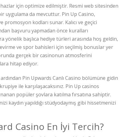
ihazlar için optimize edilmiştir. Resmi web sitesinden
l bir uygulama da mevcuttur. Pin Up Casino,
ve promosyon kodları sunar. Kalıcı ve geçici
dan başvuru yapmadan önce kuralları
a yönelik başlıca hediye türleri arasında hoş geldin,
evirme ve spor bahisleri için seçilmiş bonuslar yer
forunda gerçek bir casinonun atmosferini
ara hitap ediyor.
li, ardından Pin Upwards Canlı Casino bölümüne gidin
 krupiye ile karşılaşacaksınız. Pin Up casinos
ynanan popüler şovlara katılma fırsatına sahiptir.
izi kaydın yapıldığı stüdyodaymış gibi hissetmenizi
d Casino En İyi Tercih?