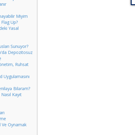
anır
ayabilir Miyim
 Flag Up?
deki Yasal
sları Sunuyor?
o’da Depozitosuz
e
önetim, Ruhsat
d Uygulamasını
niləyə Bilərəm?
Nasıl Kayıt
arı
kme
il Ve Oynamak