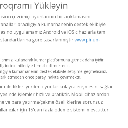
roqramı Yükləyin
ision çevrimiçi oyunlarının bir açıklamasını
 kanalları aracılığıyla kumarhanenin destek ekibiyle
 Casino uygulamamız Android ve iOS cihazlarla tam
standartlarına göre tasarlanmıştır
www.pinup-
larımızı kullanarak kumar platformuna gitmek daha iyidir.
iştiricinin hitleriyle temsil edilmektedir.
ılığıyla kumarhanenin destek ekibiyle iletişime geçmelisiniz.
 terk etmeden önce parayı nakite çevirmektir.
r diledikleri yerden oyunlar kolayca erişmesini sağlar.
esinde işlemler hızlı ve pratiktir. Mobil cihazlardan
ne ve para yatırma/çekme özelliklerine sorunsuz
llanıcılar için 15’dan fazla ödeme sistemi mevcuttur.