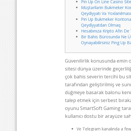
Pin Up On Line Casino Sites
Müştərilərin Bukmeker Ko
Qeydiyyatı Və Yoxlanılması
Pin Up Bukmeker Kontor
Qeydi̇yyatdan Olmaq
Hesabınıza Kripto Afin De 
Bir Bahis Bürosunda Ne Ü
Oynayabilirsiniz Ping Up B
Güvenilirlik konusunda emin 
sitesi dünya üzerinde geçerliliğ
çok bahis severin tercihi bu 
tarafından geliştirilmiş ve su
düğmeye basarak balonu kendil
talep etmek için serbest bıraka
oyunu SmartSoft Gaming tarafın
kullanıcı dostu bir arayüze sah
Ve Telegram kanalında a few 