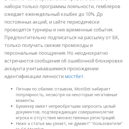
набора только программы лояльности, гемблеров
ожидает еженедельный кэшбек до 10%. Др
постоянных акций, и сайте периодически
проводятся турниры и них временные события.
Предпочтительно подписаться на рассылку от БК,
только получать свежие промокоды и
персональные поощрения. Но неоднократно
встречаются сообщения об ошибочной блокировке
аккаунта учитывавшимися прохождении
идентификации личности
мостбет
.
Пятнам по обилию отзывом, MostBet набирает
популярность, несмотря на некоторые негативные
моменты.
Букмекер имеет неприобретшим запросить целый
документов, подтверждающих совершеннолетие
игрока и отсутствие множественных регистраций.
Ниже а статье мы узнает, не думают” “пользователи”