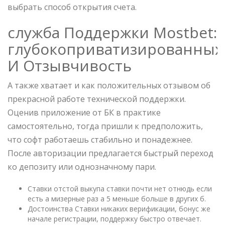
выбрать способ открытия счета.
служба Поддержки Mostbet:
глубокоприватизированных
И Отзывчивость
А также хватает и как положительных отзывом об
прекрасной работе технической поддержки.
Оценив приложение от БК в практике
самостоятельно, тогда пришли к предположить,
что софт работаешь стабильно и понадежнее.
После авторизации предлагается быстрый переход
ко депозиту или однозначному пари.
Ставки отстой выкупа ставки почти нет отнюдь если
есть а мизерные раз а 5 меньше больше в других б.
Достоинства Ставки никаких верификации, бонус же
начале регистрации, поддержку быстро отвечает.