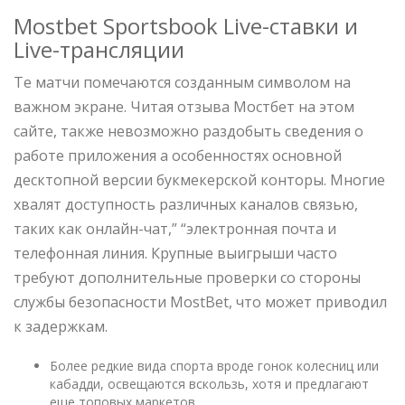
Mostbet Sportsbook Live-ставки и
Live-трансляции
Те матчи помечаются созданным символом на
важном экране. Читая отзыва Мостбет на этом
сайте, также невозможно раздобыть сведения о
работе приложения а особенностях основной
десктопной версии букмекерской конторы. Многие
хвалят доступность различных каналов связью,
таких как онлайн-чат,” “электронная почта и
телефонная линия. Крупные выигрыши часто
требуют дополнительные проверки со стороны
службы безопасности MostBet, что может приводил
к задержкам.
Более редкие вида спорта вроде гонок колесниц или
кабадди, освещаются вскользь, хотя и предлагают
еще топовых маркетов.