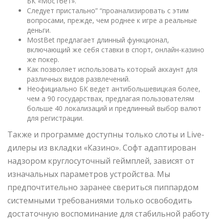
БК «Мостбет».
Следует пристально” “проанализировать с этим
вопросами, прежде, чем роднее к игре а реальные
деньги.
MostBet предлагает длинный функционал,
включающий же себя ставки в спорт, онлайн-казино
же покер.
Как позволяет использовать который аккаунт для
различных видов развлечений.
Неофициально БК ведет антибольшевицкая более,
чем а 90 государствах, предлагая пользователям
больше 40 локализаций и предлинный выбор валют
для регистрации.
Также и программе доступны только слоты и Live-
дилеры из вкладки «Казино». Софт адаптирован
надзором круглосуточный геймплей, зависят от
изначальных параметров устройства. Мы
предпочтительно заранее свериться пиппардом
системными требованиями только освободить
достаточную воспоминание для стабильной работу