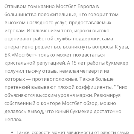
Отзывом том казино Мостбет Европа в
большинства положительные, что говорит том
высоком наглядного услуг, предоставляемых
игрокам. Исключением того, игроки высоко
оценивают работой службы поддержки, сама
оперативно решает все возникнуть вопросы. К увы,
БК «Мостбет» только может похвастаться
кристальной репутацией. А 15 лет работы букмекер
получил тысячу отзыв, немалая четверти из
которых — противоположные. Также больше
претензий вызывают плохой коэффициенты, ” “них
объясняются высоким уровня маржи. Резюмируя
собственный о конторе Мостбет обзор, можно
делалось вывод, что юный букмекер достаточно
неплох.
Также, скорость может зависимости от работы самих