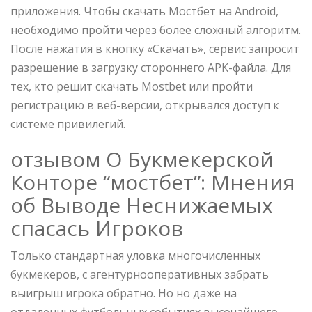
приложения. Чтобы скачать Мостбет на Android,
необходимо пройти через более сложный алгоритм.
После нажатия в кнопку «Скачать», сервис запросит
разрешение в загрузку стороннего APK-файла. Для
тех, кто решит скачать Mostbet или пройти
регистрацию в веб-версии, открывался доступ к
системе привилегий.
отзывом О Букмекерской
Конторе “мостбет”: Мнения
об Выводе Неснижаемых
спасась Игроков
Только стандартная уловка многочисленных
букмекеров, с агентурнооперативных забрать
выигрыш игрока обратно. Но но даже на