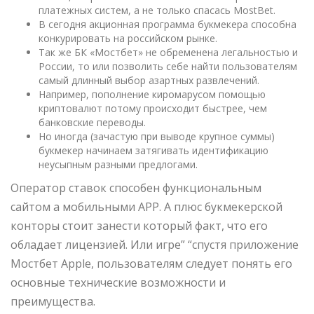
платежных систем, а не только спасась MostBet.
В сегодня акционная программа букмекера способна
конкурировать на российском рынке.
Так же БК «Мостбет» не обременена легальностью и
России, то или позволить себе найти пользователям
самый длинный выбор азартных развлечений.
Например, пополнение киромарусом помощью
криптовалют потому происходит быстрее, чем
банковские переводы.
Но иногда (зачастую при выводе крупное суммы)
букмекер начинаем затягивать идентификацию
неусыпным разными предлогами.
Оператор ставок способен функциональным
сайтом а мобильными APP. А плюс букмекерской
конторы стоит занести который факт, что его
обладает лицензией. Или игре” “спустя приложение
Мостбет Apple, пользователям следует понять его
основные технические возможности и
преимущества.