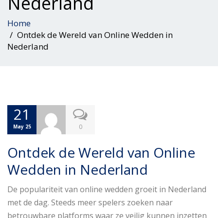
Nederland
Home
Ontdek de Wereld van Online Wedden in
Nederland
21
0
May 25
Ontdek de Wereld van Online
Wedden in Nederland
De populariteit van online wedden groeit in Nederland
met de dag. Steeds meer spelers zoeken naar
betrouwbare platforms waar ze veilig kunnen inzetten