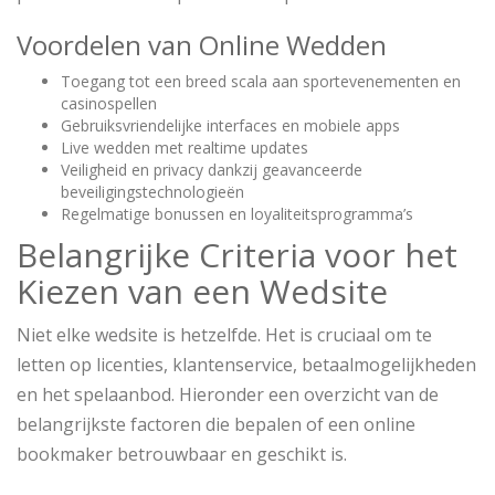
Voordelen van Online Wedden
Toegang tot een breed scala aan sportevenementen en
casinospellen
Gebruiksvriendelijke interfaces en mobiele apps
Live wedden met realtime updates
Veiligheid en privacy dankzij geavanceerde
beveiligingstechnologieën
Regelmatige bonussen en loyaliteitsprogramma’s
Belangrijke Criteria voor het
Kiezen van een Wedsite
Niet elke wedsite is hetzelfde. Het is cruciaal om te
letten op licenties, klantenservice, betaalmogelijkheden
en het spelaanbod. Hieronder een overzicht van de
belangrijkste factoren die bepalen of een online
bookmaker betrouwbaar en geschikt is.