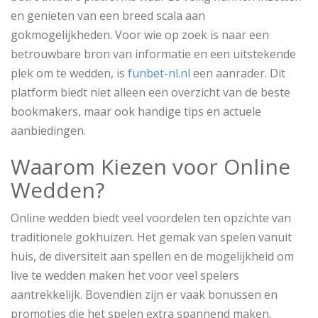
en genieten van een breed scala aan
gokmogelijkheden. Voor wie op zoek is naar een
betrouwbare bron van informatie en een uitstekende
plek om te wedden, is
funbet-nl.nl
een aanrader. Dit
platform biedt niet alleen een overzicht van de beste
bookmakers, maar ook handige tips en actuele
aanbiedingen.
Waarom Kiezen voor Online
Wedden?
Online wedden biedt veel voordelen ten opzichte van
traditionele gokhuizen. Het gemak van spelen vanuit
huis, de diversiteit aan spellen en de mogelijkheid om
live te wedden maken het voor veel spelers
aantrekkelijk. Bovendien zijn er vaak bonussen en
promoties die het spelen extra spannend maken.