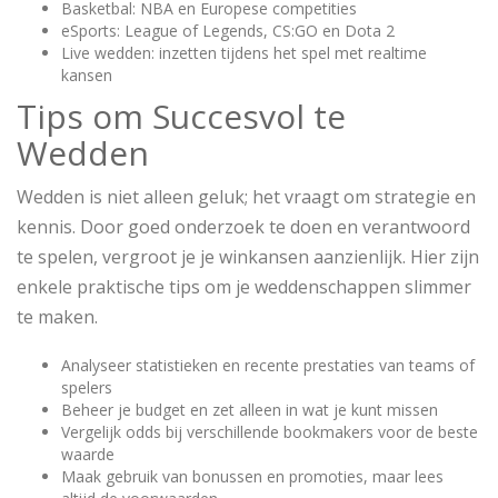
Basketbal: NBA en Europese competities
eSports: League of Legends, CS:GO en Dota 2
Live wedden: inzetten tijdens het spel met realtime
kansen
Tips om Succesvol te
Wedden
Wedden is niet alleen geluk; het vraagt om strategie en
kennis. Door goed onderzoek te doen en verantwoord
te spelen, vergroot je je winkansen aanzienlijk. Hier zijn
enkele praktische tips om je weddenschappen slimmer
te maken.
Analyseer statistieken en recente prestaties van teams of
spelers
Beheer je budget en zet alleen in wat je kunt missen
Vergelijk odds bij verschillende bookmakers voor de beste
waarde
Maak gebruik van bonussen en promoties, maar lees