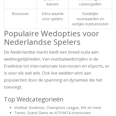
kansen
casinospellen
Bonussen
Extra waarde
Duidelijke
voor spelers
voorwaarden en
eerlijke inzetvereisten
Populaire Wedopties voor
Nederlandse Spelers
De Nederlandse markt biedt een breed scala aan
wedmogelijkheden. Van voetbalwedstrijden in de
Eredivisie tot internationale toernooien en eSports, er
is voor elk wat wils. Ook live wedden wint aan
populariteit door de spanning en dynamiek die het
toevoegt.
Top Wedcategorieën
Voetbal: Eredivisie, Champions League, WK en meer
Tennis: Grand Slams en ATP/WTA-toernooien