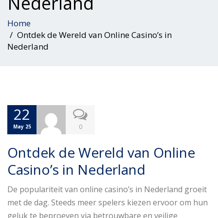
Nederland
Home
Ontdek de Wereld van Online Casino’s in
Nederland
22
0
May 25
Ontdek de Wereld van Online
Casino’s in Nederland
De populariteit van online casino’s in Nederland groeit
met de dag. Steeds meer spelers kiezen ervoor om hun
geluk te beproeven via betrouwbare en veilige