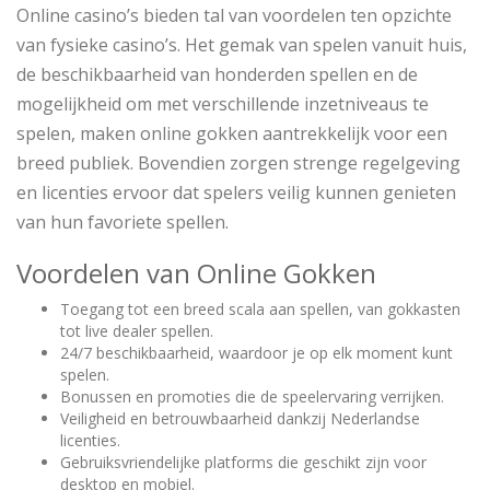
Online casino’s bieden tal van voordelen ten opzichte
van fysieke casino’s. Het gemak van spelen vanuit huis,
de beschikbaarheid van honderden spellen en de
mogelijkheid om met verschillende inzetniveaus te
spelen, maken online gokken aantrekkelijk voor een
breed publiek. Bovendien zorgen strenge regelgeving
en licenties ervoor dat spelers veilig kunnen genieten
van hun favoriete spellen.
Voordelen van Online Gokken
Toegang tot een breed scala aan spellen, van gokkasten
tot live dealer spellen.
24/7 beschikbaarheid, waardoor je op elk moment kunt
spelen.
Bonussen en promoties die de speelervaring verrijken.
Veiligheid en betrouwbaarheid dankzij Nederlandse
licenties.
Gebruiksvriendelijke platforms die geschikt zijn voor
desktop en mobiel.