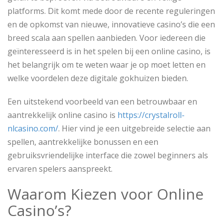
platforms. Dit komt mede door de recente reguleringen
en de opkomst van nieuwe, innovatieve casino’s die een
breed scala aan spellen aanbieden. Voor iedereen die
geïnteresseerd is in het spelen bij een online casino, is
het belangrijk om te weten waar je op moet letten en
welke voordelen deze digitale gokhuizen bieden.
Een uitstekend voorbeeld van een betrouwbaar en
aantrekkelijk online casino is
https://crystalroll-
nlcasino.com/
. Hier vind je een uitgebreide selectie aan
spellen, aantrekkelijke bonussen en een
gebruiksvriendelijke interface die zowel beginners als
ervaren spelers aanspreekt.
Waarom Kiezen voor Online
Casino’s?