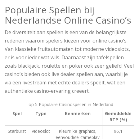
Populaire Spellen bij
Nederlandse Online Casino’s
De diversiteit aan spellen is een van de belangrijkste
redenen waarom spelers kiezen voor online casino’s.
Van klassieke fruitautomaten tot moderne videoslots,
er is voor ieder wat wils. Daarnaast zijn tafelspellen
zoals blackjack, roulette en poker ook zeer geliefd. Veel
casino’s bieden ook live dealer spellen aan, waarbij je
via een livestream met echte dealers speelt, wat een
authentieke casino-ervaring creëert.
Top 5 Populaire Casinospellen in Nederland
Spel
Type
Kenmerken
Gemiddelde
RTP (%)
Starburst
Videoslot
Kleurrijke graphics,
96,1
eenvoudige gameplay