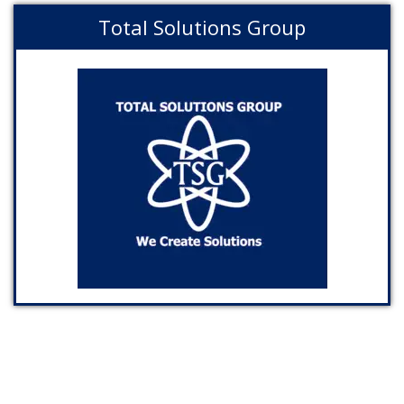
Total Solutions Group