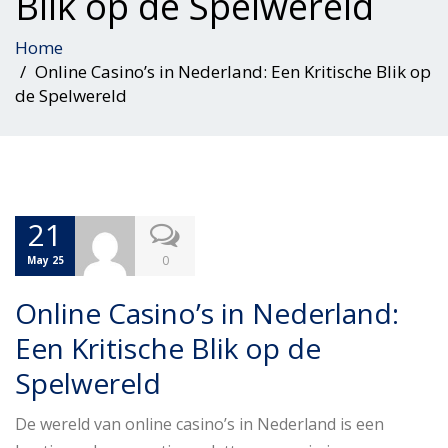
Blik op de Spelwereld
Home
Online Casino’s in Nederland: Een Kritische Blik op
de Spelwereld
21
0
May 25
Online Casino’s in Nederland:
Een Kritische Blik op de
Spelwereld
De wereld van online casino’s in Nederland is een