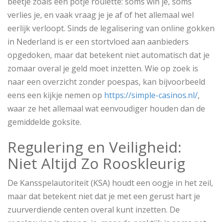
beetje zoals een potje roulette: soms win je, soms
verlies je, en vaak vraag je je af of het allemaal wel
eerlijk verloopt. Sinds de legalisering van online gokken
in Nederland is er een stortvloed aan aanbieders
opgedoken, maar dat betekent niet automatisch dat je
zomaar overal je geld moet inzetten. Wie op zoek is
naar een overzicht zonder poespas, kan bijvoorbeeld
eens een kijkje nemen op
https://simple-casinos.nl/
,
waar ze het allemaal wat eenvoudiger houden dan de
gemiddelde goksite.
Regulering en Veiligheid:
Niet Altijd Zo Rooskleurig
De Kansspelautoriteit (KSA) houdt een oogje in het zeil,
maar dat betekent niet dat je met een gerust hart je
zuurverdiende centen overal kunt inzetten. De