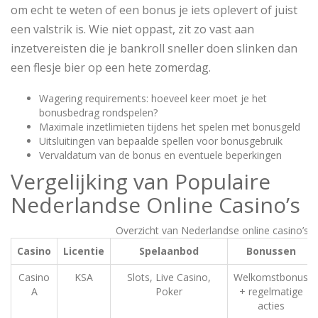
om echt te weten of een bonus je iets oplevert of juist
een valstrik is. Wie niet oppast, zit zo vast aan
inzetvereisten die je bankroll sneller doen slinken dan
een flesje bier op een hete zomerdag.
Wagering requirements: hoeveel keer moet je het
bonusbedrag rondspelen?
Maximale inzetlimieten tijdens het spelen met bonusgeld
Uitsluitingen van bepaalde spellen voor bonusgebruik
Vervaldatum van de bonus en eventuele beperkingen
Vergelijking van Populaire
Nederlandse Online Casino’s
Overzicht van Nederlandse online casino’s
Casino
Licentie
Spelaanbod
Bonussen
Casino
KSA
Slots, Live Casino,
Welkomstbonus
A
Poker
+ regelmatige
acties