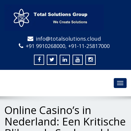
info@totalsolutions.cloud
+91 9910268000, +91-11-25817000
Toggl
navig
Online Casino’s in
Nederland: Een Kritische