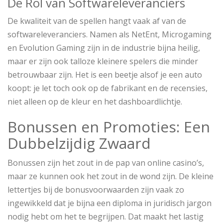
De Rol van Softwareleveranciers
De kwaliteit van de spellen hangt vaak af van de
softwareleveranciers. Namen als NetEnt, Microgaming
en Evolution Gaming zijn in de industrie bijna heilig,
maar er zijn ook talloze kleinere spelers die minder
betrouwbaar zijn. Het is een beetje alsof je een auto
koopt: je let toch ook op de fabrikant en de recensies,
niet alleen op de kleur en het dashboardlichtje.
Bonussen en Promoties: Een
Dubbelzijdig Zwaard
Bonussen zijn het zout in de pap van online casino’s,
maar ze kunnen ook het zout in de wond zijn. De kleine
lettertjes bij de bonusvoorwaarden zijn vaak zo
ingewikkeld dat je bijna een diploma in juridisch jargon
nodig hebt om het te begrijpen. Dat maakt het lastig