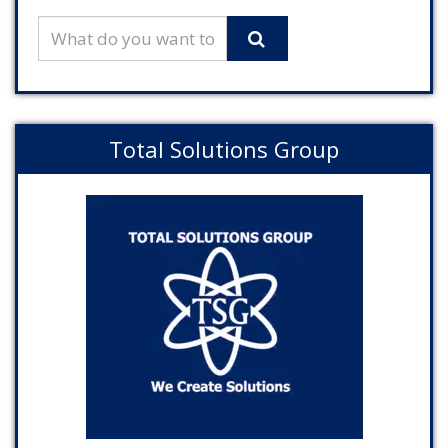
Total Solutions Group