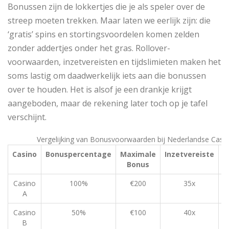
Bonussen zijn de lokkertjes die je als speler over de
streep moeten trekken. Maar laten we eerlijk zijn: die
‘gratis’ spins en stortingsvoordelen komen zelden
zonder addertjes onder het gras. Rollover-
voorwaarden, inzetvereisten en tijdslimieten maken het
soms lastig om daadwerkelijk iets aan die bonussen
over te houden. Het is alsof je een drankje krijgt
aangeboden, maar de rekening later toch op je tafel
verschijnt.
Vergelijking van Bonusvoorwaarden bij Nederlandse Casin
Casino
Bonuspercentage
Maximale
Inzetvereiste
G
Bonus
Casino
100%
€200
35x
A
Casino
50%
€100
40x
B