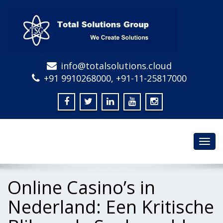
info@totalsolutions.cloud
+91 9910268000, +91-11-25817000
Toggl
navig
Online Casino’s in
Nederland: Een Kritische