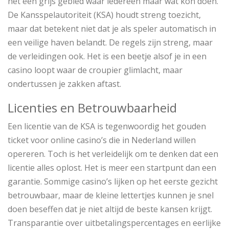
het een grijs gebied waar iedereen maar wat kon doen.
De Kansspelautoriteit (KSA) houdt streng toezicht,
maar dat betekent niet dat je als speler automatisch in
een veilige haven belandt. De regels zijn streng, maar
de verleidingen ook. Het is een beetje alsof je in een
casino loopt waar de croupier glimlacht, maar
ondertussen je zakken aftast.
Licenties en Betrouwbaarheid
Een licentie van de KSA is tegenwoordig het gouden
ticket voor online casino’s die in Nederland willen
opereren. Toch is het verleidelijk om te denken dat een
licentie alles oplost. Het is meer een startpunt dan een
garantie. Sommige casino’s lijken op het eerste gezicht
betrouwbaar, maar de kleine lettertjes kunnen je snel
doen beseffen dat je niet altijd de beste kansen krijgt.
Transparantie over uitbetalingspercentages en eerlijke