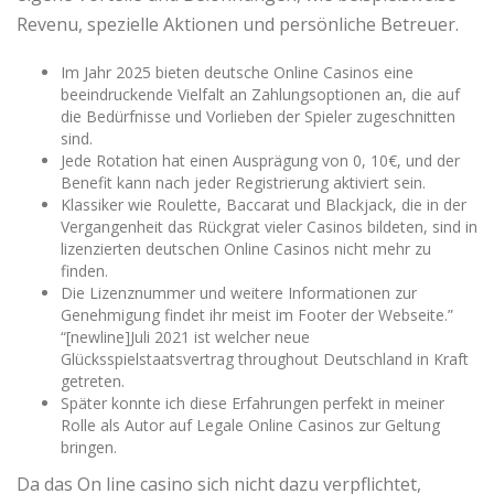
Revenu, spezielle Aktionen und persönliche Betreuer.
Im Jahr 2025 bieten deutsche Online Casinos eine
beeindruckende Vielfalt an Zahlungsoptionen an, die auf
die Bedürfnisse und Vorlieben der Spieler zugeschnitten
sind.
Jede Rotation hat einen Ausprägung von 0, 10€, und der
Benefit kann nach jeder Registrierung aktiviert sein.
Klassiker wie Roulette, Baccarat und Blackjack, die in der
Vergangenheit das Rückgrat vieler Casinos bildeten, sind in
lizenzierten deutschen Online Casinos nicht mehr zu
finden.
Die Lizenznummer und weitere Informationen zur
Genehmigung findet ihr meist im Footer der Webseite.”
“[newline]Juli 2021 ist welcher neue
Glücksspielstaatsvertrag throughout Deutschland in Kraft
getreten.
Später konnte ich diese Erfahrungen perfekt in meiner
Rolle als Autor auf Legale Online Casinos zur Geltung
bringen.
Da das On line casino sich nicht dazu verpflichtet,