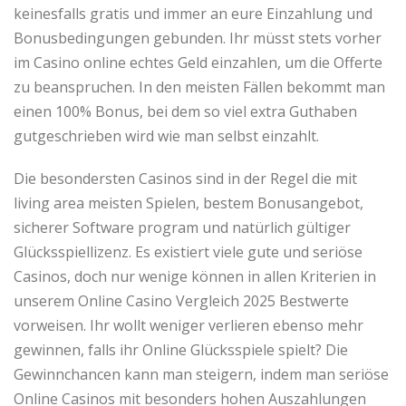
keinesfalls gratis und immer an eure Einzahlung und
Bonusbedingungen gebunden. Ihr müsst stets vorher
im Casino online echtes Geld einzahlen, um die Offerte
zu beanspruchen. In den meisten Fällen bekommt man
einen 100% Bonus, bei dem so viel extra Guthaben
gutgeschrieben wird wie man selbst einzahlt.
Die besondersten Casinos sind in der Regel die mit
living area meisten Spielen, bestem Bonusangebot,
sicherer Software program und natürlich gültiger
Glücksspiellizenz. Es existiert viele gute und seriöse
Casinos, doch nur wenige können in allen Kriterien in
unserem Online Casino Vergleich 2025 Bestwerte
vorweisen. Ihr wollt weniger verlieren ebenso mehr
gewinnen, falls ihr Online Glücksspiele spielt? Die
Gewinnchancen kann man steigern, indem man seriöse
Online Casinos mit besonders hohen Auszahlungen