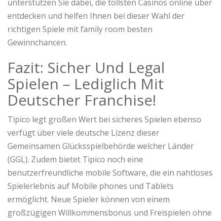
unterstützen Sie dabei, die tollsten Casinos online über
entdecken und helfen Ihnen bei dieser Wahl der
richtigen Spiele mit family room besten
Gewinnchancen.
Fazit: Sicher Und Legal
Spielen – Lediglich Mit
Deutscher Franchise!
Tipico legt großen Wert bei sicheres Spielen ebenso
verfügt über viele deutsche Lizenz dieser
Gemeinsamen Glücksspielbehörde welcher Länder
(GGL). Zudem bietet Tipico noch eine
benutzerfreundliche mobile Software, die ein nahtloses
Spielerlebnis auf Mobile phones und Tablets
ermöglicht. Neue Spieler können von einem
großzügigen Willkommensbonus und Freispielen ohne