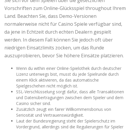
Sie sich vor dem Spielen über die gesetzlichen
Vorschriften zum Online-Glücksspiel throughout Ihrem
Land. Beachten Sie, dass Demo-Versionen
normalerweise nicht für Casino Spiele verfügbar sind,
da jene in Echtzeit durch echten Dealern gespielt
werden. In diesem Fall können Sie jedoch oft über
niedrigen Einsatzlimits zocken, um das Runde
auszuprobieren, bevor Sie höhere Einsätze platzieren.
Wenn du within einer Online-Spielothek durch deutscher
Lizenz unterwegs bist, musst du jede Spielrunde durch
einem Klick aktivieren, da das automatische
Spielgeschehen nicht möglich ist.
SSL-Verschlüsselung sorgt dafür, dass alle Transaktionen
und Datenübertragungen zwischen dem Spieler und dem
Casino sicher sind.
Zusätzlich zeugt ein fairer Willkommensbonus von
Seriosität und Vertrauenswürdigkeit.
Laut der Bundesregierung steht der Spielerschutz im
Vordergrund, allerdings sind die Regulierungen für Spieler