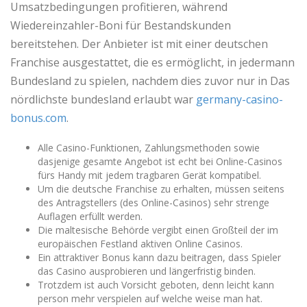
Umsatzbedingungen profitieren, während
Wiedereinzahler-Boni für Bestandskunden
bereitstehen. Der Anbieter ist mit einer deutschen
Franchise ausgestattet, die es ermöglicht, in jedermann
Bundesland zu spielen, nachdem dies zuvor nur in Das
nördlichste bundesland erlaubt war
germany-casino-
bonus.com
.
Alle Casino-Funktionen, Zahlungsmethoden sowie
dasjenige gesamte Angebot ist echt bei Online-Casinos
fürs Handy mit jedem tragbaren Gerät kompatibel.
Um die deutsche Franchise zu erhalten, müssen seitens
des Antragstellers (des Online-Casinos) sehr strenge
Auflagen erfüllt werden.
Die maltesische Behörde vergibt einen Großteil der im
europäischen Festland aktiven Online Casinos.
Ein attraktiver Bonus kann dazu beitragen, dass Spieler
das Casino ausprobieren und längerfristig binden.
Trotzdem ist auch Vorsicht geboten, denn leicht kann
person mehr verspielen auf welche weise man hat.