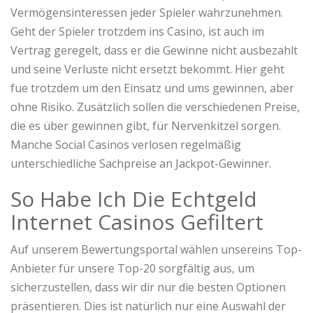
Vermögensinteressen jeder Spieler wahrzunehmen.
Geht der Spieler trotzdem ins Casino, ist auch im
Vertrag geregelt, dass er die Gewinne nicht ausbezahlt
und seine Verluste nicht ersetzt bekommt. Hier geht
fue trotzdem um den Einsatz und ums gewinnen, aber
ohne Risiko. Zusätzlich sollen die verschiedenen Preise,
die es über gewinnen gibt, für Nervenkitzel sorgen.
Manche Social Casinos verlosen regelmäßig
unterschiedliche Sachpreise an Jackpot-Gewinner.
So Habe Ich Die Echtgeld
Internet Casinos Gefiltert
Auf unserem Bewertungsportal wählen unsereins Top-
Anbieter für unsere Top-20 sorgfältig aus, um
sicherzustellen, dass wir dir nur die besten Optionen
präsentieren. Dies ist natürlich nur eine Auswahl der