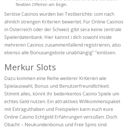
flexiblen Offerten am Begin.
Seriöse Casinos wurden bei Testberichte. com nach
ähnlich strengen Kriterien bewertet. Für Online Casinos
in Österreich oder der Schweiz gibt sera keine zentrale
Spielerdatenbank. Hier kannst i dich sowohl inside
mehreren Casinos zusammenfallend registrieren, also
ebenso alle Bonusangebote unabhängig” “einlösen.
Merkur Slots
Dazu kommen eine Reihe weiterer Kriterien wie
Spielauswahl, Bonus und Benutzerfreundlichkeit.
Stimmt alles, könnt ihr bedenkenlos Casino Spiele um
echtes Geld nutzen. Ein attraktives Willkommenspaket
mit Extraguthaben und Freispielen kann euch eure
Online Casino Echtgeld Erfahrungen versüßen. Doch
Obacht – Neukundenbonus und Free Spins sind