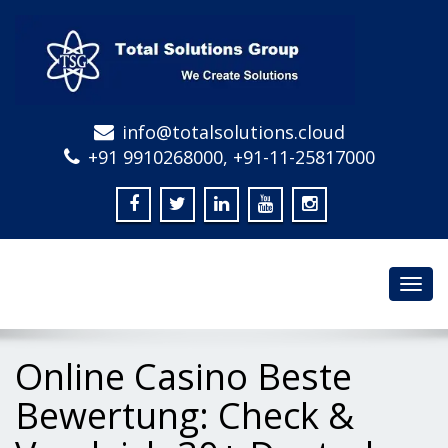
info@totalsolutions.cloud
+91 9910268000, +91-11-25817000
Toggl
navig
Online Casino Beste
Bewertung: Check &