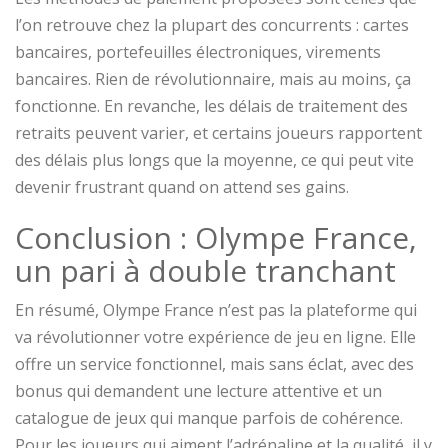
l’on retrouve chez la plupart des concurrents : cartes
bancaires, portefeuilles électroniques, virements
bancaires. Rien de révolutionnaire, mais au moins, ça
fonctionne. En revanche, les délais de traitement des
retraits peuvent varier, et certains joueurs rapportent
des délais plus longs que la moyenne, ce qui peut vite
devenir frustrant quand on attend ses gains.
Conclusion : Olympe France,
un pari à double tranchant
En résumé, Olympe France n’est pas la plateforme qui
va révolutionner votre expérience de jeu en ligne. Elle
offre un service fonctionnel, mais sans éclat, avec des
bonus qui demandent une lecture attentive et un
catalogue de jeux qui manque parfois de cohérence.
Pour les joueurs qui aiment l’adrénaline et la qualité, il y