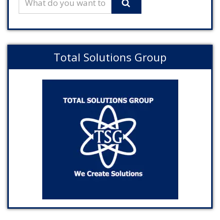
Total Solutions Group