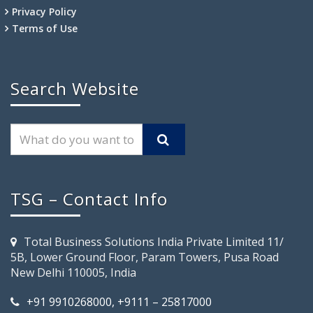
Privacy Policy
Terms of Use
Search Website
TSG – Contact Info
Total Business Solutions India Private Limited 11/
5B, Lower Ground Floor, Param Towers, Pusa Road
New Delhi 110005, India
+91 9910268000, +9111 – 25817000