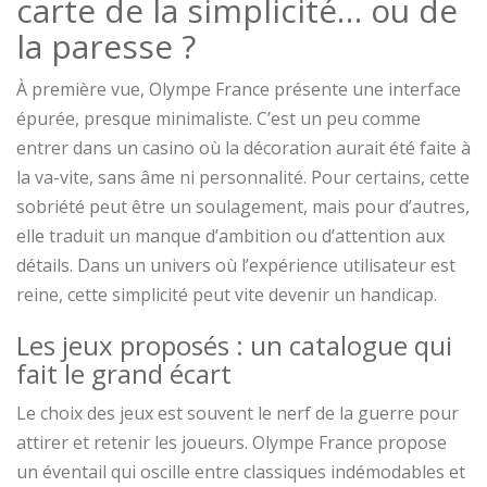
carte de la simplicité… ou de
la paresse ?
À première vue, Olympe France présente une interface
épurée, presque minimaliste. C’est un peu comme
entrer dans un casino où la décoration aurait été faite à
la va-vite, sans âme ni personnalité. Pour certains, cette
sobriété peut être un soulagement, mais pour d’autres,
elle traduit un manque d’ambition ou d’attention aux
détails. Dans un univers où l’expérience utilisateur est
reine, cette simplicité peut vite devenir un handicap.
Les jeux proposés : un catalogue qui
fait le grand écart
Le choix des jeux est souvent le nerf de la guerre pour
attirer et retenir les joueurs. Olympe France propose
un éventail qui oscille entre classiques indémodables et