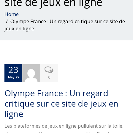
site de jeux en ligne
Home
Olympe France : Un regard critique sur ce site de
jeux en ligne
23
0
May 25
Olympe France : Un regard
critique sur ce site de jeux en
ligne
Les plateformes de jeux en ligne pullulent sur la toile,