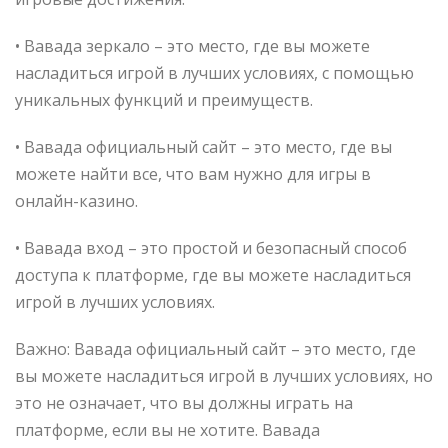
• Вавада зеркало – это место, где вы можете
насладиться игрой в лучших условиях, с помощью
уникальных функций и преимуществ.
• Вавада официальный сайт – это место, где вы
можете найти все, что вам нужно для игры в
онлайн-казино.
• Вавада вход – это простой и безопасный способ
доступа к платформе, где вы можете насладиться
игрой в лучших условиях.
Важно: Вавада официальный сайт – это место, где
вы можете насладиться игрой в лучших условиях, но
это не означает, что вы должны играть на
платформе, если вы не хотите. Вавада