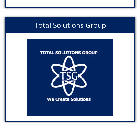
Total Solutions Group