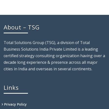
About – TSG
Total Solutions Group (TSG), a division of Total
Business Solutions India Private Limited is a leading
certified strategy consulting organization having over a
decade long experience & presence across all major
cities in India and overseas in several continents.
Links
Privacy Policy