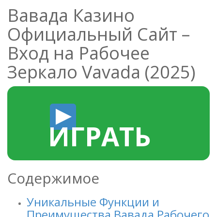
Вавада Казино
Официальный Сайт –
Вход на Рабочее
Зеркало Vavada (2025)
ИГРАТЬ
Содержимое
Уникальные Функции и
Преимущества Вавада Рабочего