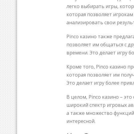
легко выбирать игры, котор
которая позволяет игрокам
анализировать свои резуль
Pinco казино также предлаг
позволяет им общаться с д
времени. Это делает игру б
Кроме того, Pinco казино п
которая позволяет им получ
Это делает игру более прив
В целом, Pinco казино – эт
широкий спектр игровых авт
а также множество функций
интересной.