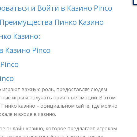
оваться и Войти в Казино Pinco
 Преимущества Пинко Казино
нко Казино:
в Казино Pinco
Pinco
inco
 играют важную роль, предоставляя людям
тные игры и получать приятные эмоции. В этом
о Пинко казино – официальном сайте, где можно
ркале и входе в казино.
ое онлайн-казино, которое предлагает игрокам
, включая рулетку, бинго, слоты и другие.