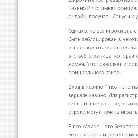
Казино Pinco имеет официал
онлайн, получать бонусы и 
Однако, не все игроки знаю
быть заблокирован в некото
использовать зеркало казин
это веб-страница, которая 
домен. Это позволяет игрок
официального сайта.
Вход в казино Pinco – это 
зеркале казино. Для регист
свои личные данные, а такж
игроки могут начать играть,
Pinco казино – это безопас
безопасность игроков и их 