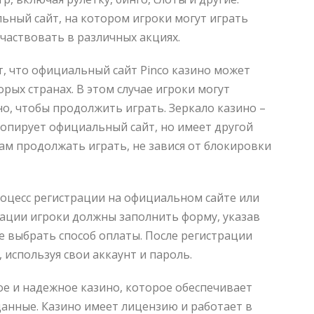
ьный сайт, на котором игроки могут играть
участвовать в различных акциях.
т, что официальный сайт Pinco казино может
рых странах. В этом случае игроки могут
о, чтобы продолжить играть. Зеркало казино –
копирует официальный сайт, но имеет другой
ам продолжать играть, не завися от блокировки
процесс регистрации на официальном сайте или
рации игроки должны заполнить форму, указав
е выбрать способ оплаты. После регистрации
 используя свои аккаунт и пароль.
ное и надежное казино, которое обеспечивает
данные. Казино имеет лицензию и работает в