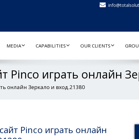
info@totalsolut
MEDIA
CAPABILITIES
OUR CLIENTS
GROU
 Pinco играть онлайн Зе
ть онлайн Зеркало и вход.21380
айт Pinco играть онлайн