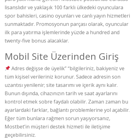
lisanslıdır ve yaklaşık 100 farklı ülkedeki oyunculara
spor bahisleri, casino oyunları ve canlı yayın hizmetleri
sunmaktadır. Promosyonun parçası olarak, oyuncular
ilk para yatırma işlemlerinde yüzde a hundred and
twenty-five bonus alacaklar.
Mobil Site Üzerinden Giriş
Adres değişse de üyelik” “bilgileriniz, bakiyeniz ve
tüm kişisel verileriniz korunur. Sadece adresin son
uzantısı yenilenir; site tasarımı ve içerik aynı kalır.
Bunun dışında, cihazınızın tarih ve saat ayarlarını
kontrol etmek sobre faydalı olabilir. Zaman zaman bu
ayarlardaki farklar, bağlantı problemlerine yol açabilir.
Eğer tüm bunlara rağmen sorun yaşıyorsanız,
Mostbet’in müşteri destek hizmeti ile iletişime
geçebilirsiniz.