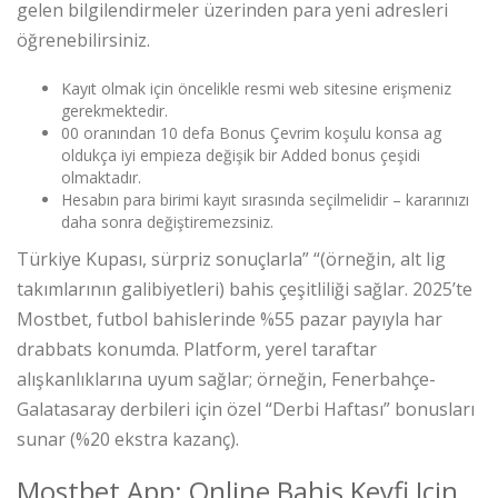
gelen bilgilendirmeler üzerinden para yeni adresleri
öğrenebilirsiniz.
Kayıt olmak için öncelikle resmi web sitesine erişmeniz
gerekmektedir.
00 oranından 10 defa Bonus Çevrim koşulu konsa ag
oldukça iyi empieza değişik bir Added bonus çeşidi
olmaktadır.
Hesabın para birimi kayıt sırasında seçilmelidir – kararınızı
daha sonra değiştiremezsiniz.
Türkiye Kupası, sürpriz sonuçlarla” “(örneğin, alt lig
takımlarının galibiyetleri) bahis çeşitliliği sağlar. 2025’te
Mostbet, futbol bahislerinde %55 pazar payıyla har
drabbats konumda. Platform, yerel taraftar
alışkanlıklarına uyum sağlar; örneğin, Fenerbahçe-
Galatasaray derbileri için özel “Derbi Haftası” bonusları
sunar (%20 ekstra kazanç).
Mostbet App: Online Bahis Keyfi Için