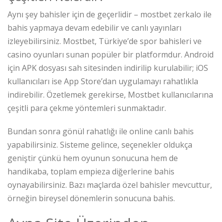
Aynı şey bahisler için de geçerlidir – mostbet zerkalo ile
bahis yapmaya devam edebilir ve canlı yayınları
izleyebilirsiniz. Mostbet, Türkiye’de spor bahisleri ve
casino oyunları sunan popüler bir platformdur. Android
için APK dosyası sah sitesinden indirilip kurulabilir; iOS
kullanıcıları ise App Store’dan uygulamayı rahatlıkla
indirebilir. Özetlemek gerekirse, Mostbet kullanıcılarına
çeşitli para çekme yöntemleri sunmaktadır.
Bundan sonra gönül rahatlığı ile online canlı bahis
yapabilirsiniz. Sisteme gelince, seçenekler oldukça
geniştir çünkü hem oyunun sonucuna hem de
handikaba, toplam empieza diğerlerine bahis
oynayabilirsiniz. Bazı maçlarda özel bahisler mevcuttur,
örneğin bireysel dönemlerin sonucuna bahis.