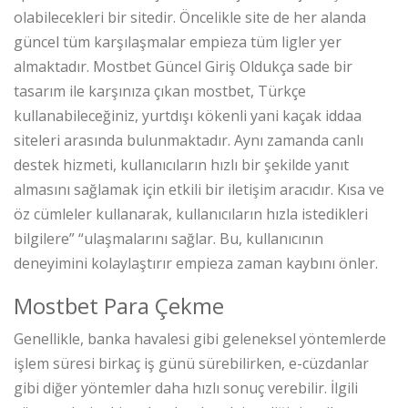
olabilecekleri bir sitedir. Öncelikle site de her alanda
güncel tüm karşılaşmalar empieza tüm ligler yer
almaktadır. Mostbet Güncel Giriş Oldukça sade bir
tasarım ile karşınıza çıkan mostbet, Türkçe
kullanabileceğiniz, yurtdışı kökenli yani kaçak iddaa
siteleri arasında bulunmaktadır. Aynı zamanda canlı
destek hizmeti, kullanıcıların hızlı bir şekilde yanıt
almasını sağlamak için etkili bir iletişim aracıdır. Kısa ve
öz cümleler kullanarak, kullanıcıların hızla istedikleri
bilgilere” “ulaşmalarını sağlar. Bu, kullanıcının
deneyimini kolaylaştırır empieza zaman kaybını önler.
Mostbet Para Çekme
Genellikle, banka havalesi gibi geleneksel yöntemlerde
işlem süresi birkaç iş günü sürebilirken, e-cüzdanlar
gibi diğer yöntemler daha hızlı sonuç verebilir. İlgili