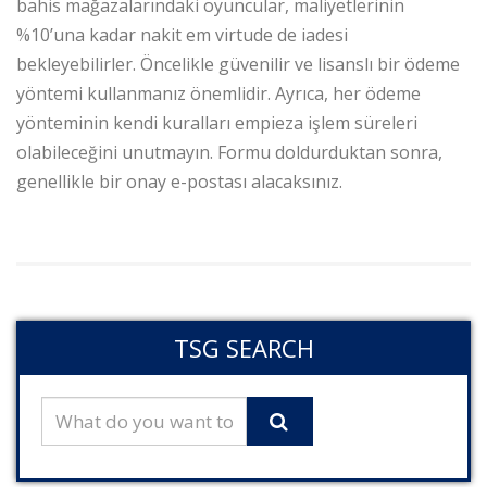
bahis mağazalarındaki oyuncular, maliyetlerinin
%10’una kadar nakit em virtude de iadesi
bekleyebilirler. Öncelikle güvenilir ve lisanslı bir ödeme
yöntemi kullanmanız önemlidir. Ayrıca, her ödeme
yönteminin kendi kuralları empieza işlem süreleri
olabileceğini unutmayın. Formu doldurduktan sonra,
genellikle bir onay e-postası alacaksınız.
TSG SEARCH