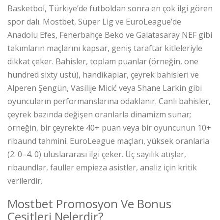
Basketbol, Türkiye’de futboldan sonra en çok ilgi gören
spor dalı. Mostbet, Süper Lig ve EuroLeague’de
Anadolu Efes, Fenerbahçe Beko ve Galatasaray NEF gibi
takımların maçlarını kapsar, geniş taraftar kitleleriyle
dikkat çeker. Bahisler, toplam puanlar (örneğin, one
hundred sixty üstü), handikaplar, çeyrek bahisleri ve
Alperen Şengün, Vasilije Micić veya Shane Larkin gibi
oyuncuların performanslarına odaklanır. Canlı bahisler,
çeyrek bazında değişen oranlarla dinamizm sunar;
örneğin, bir çeyrekte 40+ puan veya bir oyuncunun 10+
ribaund tahmini. EuroLeague maçları, yüksek oranlarla
(2. 0–4. 0) uluslararası ilgi çeker. Üç sayılık atışlar,
ribaundlar, fauller empieza asistler, analiz için kritik
verilerdir.
Mostbet Promosyon Ve Bonus
Çeşitleri Nelerdir?