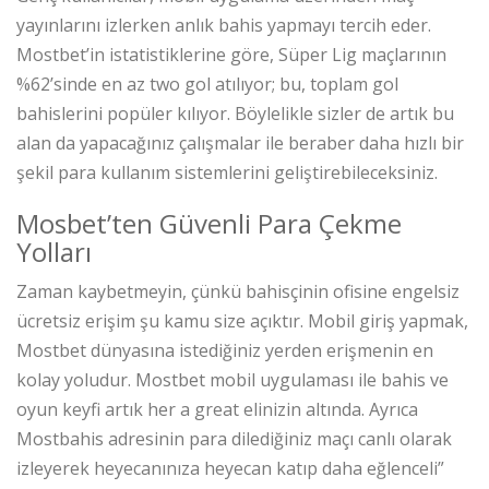
yayınlarını izlerken anlık bahis yapmayı tercih eder.
Mostbet’in istatistiklerine göre, Süper Lig maçlarının
%62’sinde en az two gol atılıyor; bu, toplam gol
bahislerini popüler kılıyor. Böylelikle sizler de artık bu
alan da yapacağınız çalışmalar ile beraber daha hızlı bir
şekil para kullanım sistemlerini geliştirebileceksiniz.
Mosbet’ten Güvenli Para Çekme
Yolları
Zaman kaybetmeyin, çünkü bahisçinin ofisine engelsiz
ücretsiz erişim şu kamu size açıktır. Mobil giriş yapmak,
Mostbet dünyasına istediğiniz yerden erişmenin en
kolay yoludur. Mostbet mobil uygulaması ile bahis ve
oyun keyfi artık her a great elinizin altında. Ayrıca
Mostbahis adresinin para dilediğiniz maçı canlı olarak
izleyerek heyecanınıza heyecan katıp daha eğlenceli”