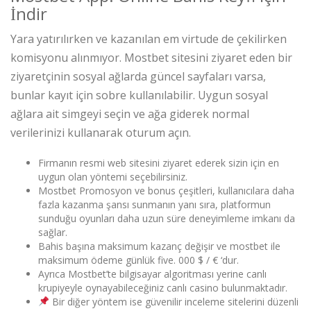
İndir
Yara yatırılırken ve kazanılan em virtude de çekilirken
komisyonu alınmıyor. Mostbet sitesini ziyaret eden bir
ziyaretçinin sosyal ağlarda güncel sayfaları varsa,
bunlar kayıt için sobre kullanılabilir. Uygun sosyal
ağlara ait simgeyi seçin ve ağa giderek normal
verilerinizi kullanarak oturum açın.
Firmanın resmi web sitesini ziyaret ederek sizin için en
uygun olan yöntemi seçebilirsiniz.
Mostbet Promosyon ve bonus çeşitleri, kullanıcılara daha
fazla kazanma şansı sunmanın yanı sıra, platformun
sunduğu oyunları daha uzun süre deneyimleme imkanı da
sağlar.
Bahis başına maksimum kazanç değişir ve mostbet ile
maksimum ödeme günlük five. 000 $ / € ‘dur.
Ayrıca Mostbet’te bilgisayar algoritması yerine canlı
krupiyeyle oynayabileceğiniz canlı casino bulunmaktadır.
Bir diğer yöntem ise güvenilir inceleme sitelerini düzenli