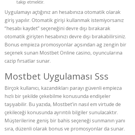
takip etmektir.
Uygulamayı açtığınız an hesabınıza otomatik olarak
giriş yapılır. Otomatik girişi kullanmak istemiyorsanız
“hesabı kaydet” seçeneğini devre dışı bırakarak
otomatik girişten hesabınızı devre dışı bırakabilirsiniz.
Bonus empieza promosyonlar açısından ag zengin bir
seçenek sunan Mostbet Online casino, oyuncularına
cazip fırsatlar sunar.
Mostbet Uygulaması Sss
Birçok kullanıcı, kazandıkları parayı güvenli empieza
hızlı bir şekilde çekebilme konusunda endişeler
taşıyabilir. Bu yazıda, Mostbet’in nasıl em virtude de
çekileceği konusunda ayrıntılı bilgiler sunulacaktır.
Müşterilerine geniş bir bahis seçeneği sunmanın yanı
sıra, düzenli olarak bonus ve promosyonlar da sunar.