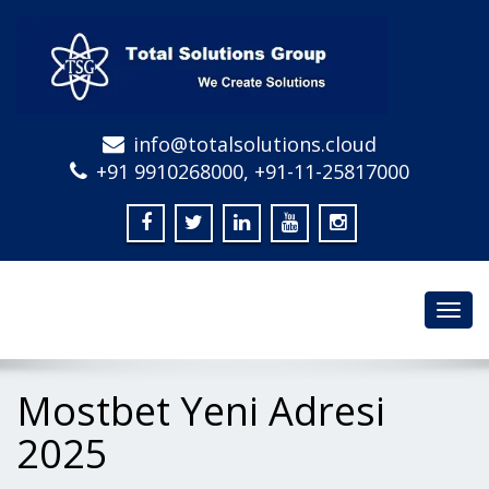
info@totalsolutions.cloud
+91 9910268000, +91-11-25817000
Toggl
navig
Mostbet Yeni Adresi
2025