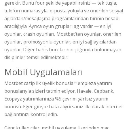
gerekir. Bunu four şekilde yapabilirsiniz — tek tuşla,
telefon numarasıyla, e-posta yoluyla ve önerilen sosyal
ağlardan/mesajlaşma programlarından birinin hesabı
aracılığıyla. Ayrıca oyun grupları ag vardır — en iyi
oyunlar, crash oyunları, Mostbet’ten oyunlar, önerilen
oyunlar, promosyonlu oyunlar, en iyi sağlayıcılardan
oyunlar. Diğer bahis bürolarının çoğunda bulunmayan
disiplinler temsil edilmektedir.
Mobil Uygulamaları
Mostbet cazip ilk üyelik bonusları empieza yatırım
bonuslarıyla sizleri tatmin ediyor. Havale, Cepbank,
Ecopayz yatırımlarınıza %5 çevrim şartsız yatırım
bonusu. Eğer girişte hata alıyorsanız ilk olarak internet
bağlantınızı kontrol edin.
Genç kullanıcılar, mobil uygulama üzerinden maç