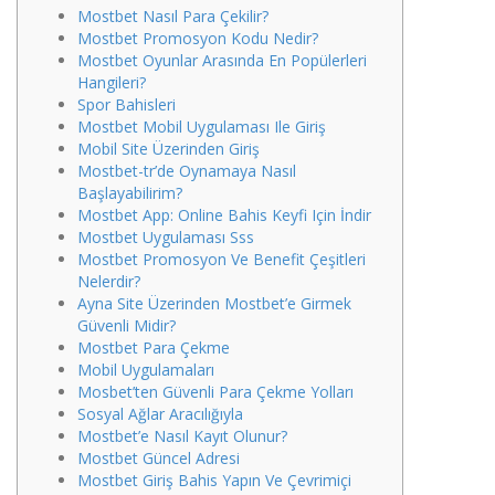
Mostbet Nasıl Para Çekilir?
Mostbet Promosyon Kodu Nedir?
Mostbet Oyunlar Arasında En Popülerleri
Hangileri?
Spor Bahisleri
Mostbet Mobil Uygulaması Ile Giriş
Mobil Site Üzerinden Giriş
Mostbet-tr’de Oynamaya Nasıl
Başlayabilirim?
Mostbet App: Online Bahis Keyfi Için İndir
Mostbet Uygulaması Sss
Mostbet Promosyon Ve Benefit Çeşitleri
Nelerdir?
Ayna Site Üzerinden Mostbet’e Girmek
Güvenli Midir?
Mostbet Para Çekme
Mobil Uygulamaları
Mosbet’ten Güvenli Para Çekme Yolları
Sosyal Ağlar Aracılığıyla
Mostbet’e Nasıl Kayıt Olunur?
Mostbet Güncel Adresi
Mostbet Giriş Bahis Yapın Ve Çevrimiçi