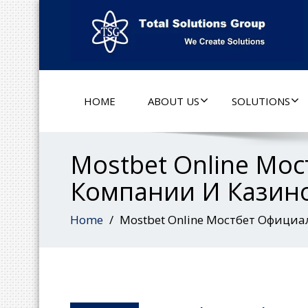
HOME
ABOUT US
SOLUTIONS
Mostbet Online Мо
Компании И Казин
Home
Mostbet Online Мостбет Офици