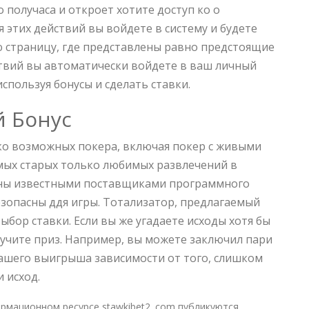
 получаса и откроет хотите доступ ко о
этих действий вы войдете в систему и будете
 страницу, где представлены равно предстоящие
ствий вы автоматически войдете в ваш личный
спользуя бонусы и сделать ставки.
 Бонус
ько возможных покера, включая покер с живыми
мых старых только любимых развлечений в
таны известными поставщиками программного
езопасны ддя игры. Тотализатор, предлагаемый
ыбор ставки. Если вы же угадаете исходы хотя бы
лучите приз. Например, вы можете заключил пари
вашего выигрыша зависимости от того, слишком
 исход.
мационном ресурсе stawkibet2. com публикуютcя