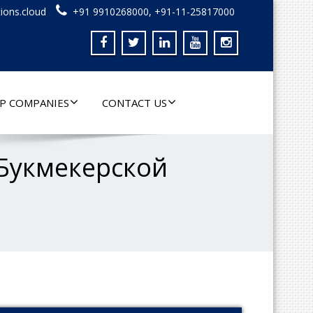
ions.cloud
+91 9910268000, +91-11-25817000
P COMPANIES
CONTACT US
 Букмекерской