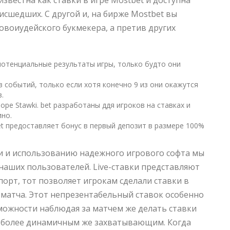
известна как ставки в игре Mostbet и доступна
сшедших. С другой и, на бирже Mostbet вы
овоиудейского букмекера, а претив других
потенциальные результаты игры, только будто они
 событий, только если хотя конечно 9 из они окажутся
.
оре Stawki. bet разработаны ддя игроков на ставках и
ино.
et предоставляет бонус в первый депозит в размере 100%
и и использованию надежного игрового софта мы
наших пользователей. Live-ставки представляют
порт, тот позволяет игрокам сделали ставки в
 матча. Этот непрезентабельный ставок особенно
можности наблюдая за матчем же делать ставки
в более динамичным же захватывающим. Когда