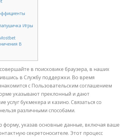
et
оэффициенты
папушичка Игры
Mostbet
аничения В
 совершайте в поисковике браузера, в наших
тившись в Службу поддержки. Во время
знакомится с Пользовательским соглашением
форме указывают преклонный и дают
е услуг букмекера и казино. Связаться со
 нельзя различными способами.
 форму, указав основные данные, включая ваше
онтактную секретоносителе. Этот процесс