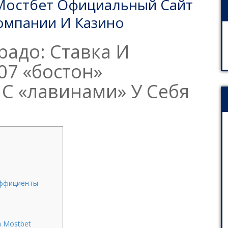
 Мостбет Официальный Сайт
омпании И Казино
радо: Ставка И
07 «бостон»
 С «лавинами» У Себя
эффициенты
 Mostbet