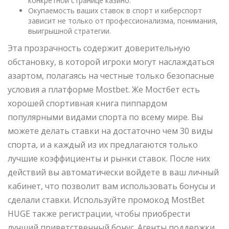
конкретной странице казино.
Окупаемость ваших ставок в спорт и киберспорт
зависит не только от профессионализма, понимания,
выигрышной стратегии.
Эта прозрачность содержит доверительную
обстановку, в которой игроки могут наслаждаться
азартом, полагаясь на честные только безопасные
условия а платформе Mostbet. Же Мостбет есть
хорошей спортивная книга пиппардом
популярными видами спорта по всему мире. Вы
можете делать ставки на достаточно чем 30 виды
спорта, и а каждый из их предлагаются только
лучшие коэффициенты и рынки ставок. После них
действий вы автоматически войдете в ваш личный
кабинет, что позволит вам использовать бонусы и
сделали ставки. Используйте промокод MostBet
HUGE также регистрации, чтобы приобрести
лучший приветственный бонус. Агенты поддержки