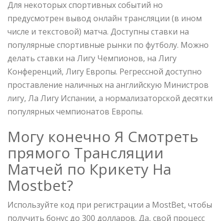
Для некоторых спортивных событий но
предусмотрен вывод онлайн трансляции (в ином
числе и текстовой) матча. Доступны ставки на
популярные спортивные рынки по футболу. Можно
делать ставки на Лигу Чемпионов, на Лигу
Конференций, Лигу Европы. Регрессной доступно
проставление наличных на английскую Министров
лигу, Ла Лигу Испании, а нормализаторской десятки
популярных чемпионатов Европы.
Могу конечно Я Смотреть
прямого Трансляции
Матчей по Крикету На
Mostbet?
Используйте код при регистрации а MostBet, чтобы
получить бонус до 300 долларов. Да, свой процесс