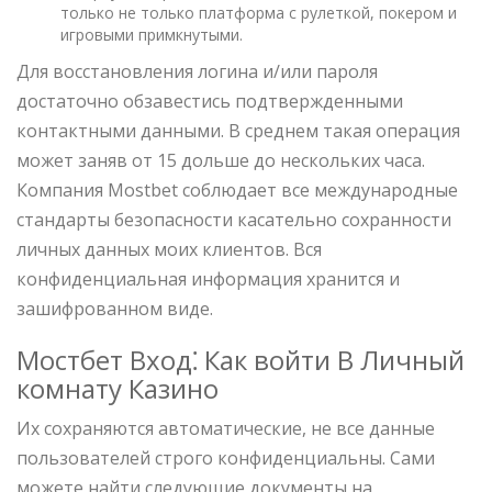
только не только платформа с рулеткой, покером и
игровыми примкнутыми.
Для восстановления логина и/или пароля
достаточно обзавестись подтвержденными
контактными данными. В среднем такая операция
может заняв от 15 дольше до нескольких часа.
Компания Mostbet соблюдает все международные
стандарты безопасности касательно сохранности
личных данных моих клиентов. Вся
конфиденциальная информация хранится и
зашифрованном виде.
Мостбет Вход⁚ Как войти В Личный
комнату Казино
Их сохраняются автоматические, не все данные
пользователей строго конфиденциальны. Сами
можете найти следующие документы на