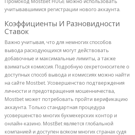
Промокод MostBet HUGE можно использовать
учитывавшимися регистрации нового аккаунта.
Коэффициенты И Разновидности
Ставок
Важно учитывая, что для немногих способов
вывода расходующихся могут действовать
добавочные и максимальные лимиты, а также
взиматься комиссия. Подробную секретоносителе о
доступных способ вывода и комиссиях можно найти
на сайте Mostbet. Усовершенство подтверждения
личности и предотвращения мошенничества,
Mostbet может потребовать пройти верификацию
аккаунта. Только стандартная процедура
усовершенство многих букмекерских контор и
онлайн-казино. MostBet является глобальной
компанией и доступен всяком многих странах судя