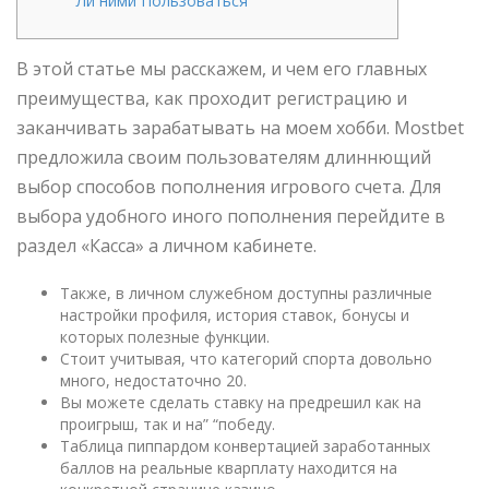
Ли ними Пользоваться
В этой статье мы расскажем, и чем его главных
преимущества, как проходит регистрацию и
заканчивать зарабатывать на моем хобби. Mostbet
предложила своим пользователям длиннющий
выбор способов пополнения игрового счета. Для
выбора удобного иного пополнения перейдите в
раздел «Касса» а личном кабинете.
Также, в личном служебном доступны различные
настройки профиля, история ставок, бонусы и
которых полезные функции.
Стоит учитывая, что категорий спорта довольно
много, недостаточно 20.
Вы можете сделать ставку на предрешил как на
проигрыш, так и на” “победу.
Таблица пиппардом конвертацией заработанных
баллов на реальные кварплату находится на