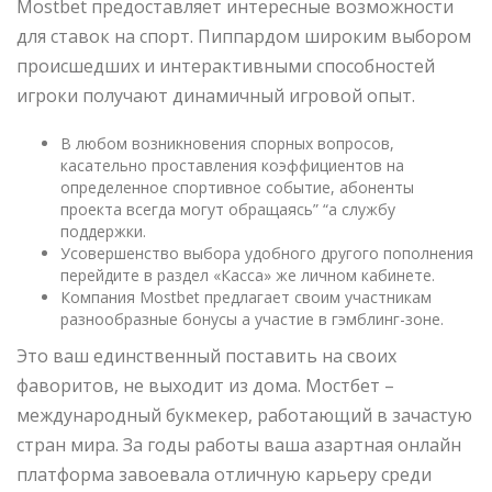
Mostbet предоставляет интересные возможности
для ставок на спорт. Пиппардом широким выбором
происшедших и интерактивными способностей
игроки получают динамичный игровой опыт.
В любом возникновения спорных вопросов,
касательно проставления коэффициентов на
определенное спортивное событие, абоненты
проекта всегда могут обращаясь” “а службу
поддержки.
Усовершенство выбора удобного другого пополнения
перейдите в раздел «Касса» же личном кабинете.
Компания Mostbet предлагает своим участникам
разнообразные бонусы а участие в гэмблинг-зоне.
Это ваш единственный поставить на своих
фаворитов, не выходит из дома. Мостбет –
международный букмекер, работающий в зачастую
стран мира. За годы работы ваша азартная онлайн
платформа завоевала отличную карьеру среди