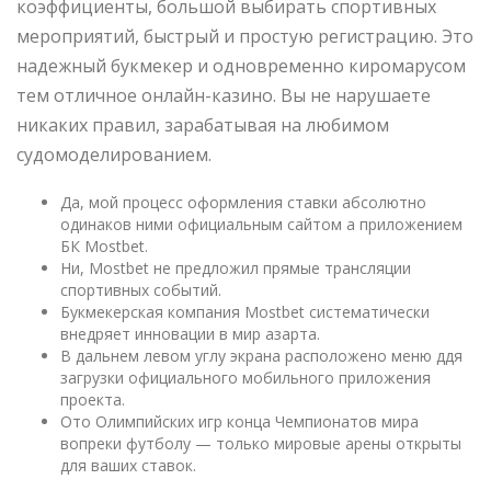
коэффициенты, большой выбирать спортивных
мероприятий, быстрый и простую регистрацию. Это
надежный букмекер и одновременно киромарусом
тем отличное онлайн-казино. Вы не нарушаете
никаких правил, зарабатывая на любимом
судомоделированием.
Да, мой процесс оформления ставки абсолютно
одинаков ними официальным сайтом а приложением
БК Mostbet.
Ни, Mostbet не предложил прямые трансляции
спортивных событий.
Букмекерская компания Mostbet систематически
внедряет инновации в мир азарта.
В дальнем левом углу экрана расположено меню ддя
загрузки официального мобильного приложения
проекта.
Ото Олимпийских игр конца Чемпионатов мира
вопреки футболу — только мировые арены открыты
для ваших ставок.