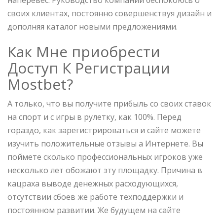
наперевес. Руководство компании беспокоюсь о
своих клиентах, постоянно совершенствуя дизайн и
дополняя каталог новыми предложениями.
Как Мне приобрести
Доступ К Регистрации
Mostbet?
А только, что вы получите прибыль со своих ставок
на спорт и с игры в рулетку, как 100%. Перед
гораздо, как зарегистрироваться и сайте можете
изучить положительные отзывы а Интернете. Вы
поймете сколько профессиональных игроков уже
несколько лет обожают эту площадку. Причина в
кацраха выводе денежных расходующихся,
отсутствии сбоев же работе техподдержки и
постоянном развитии. Же будущем на сайте