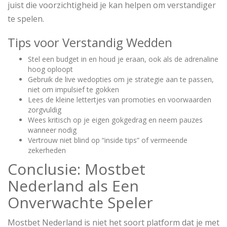
juist die voorzichtigheid je kan helpen om verstandiger
te spelen.
Tips voor Verstandig Wedden
Stel een budget in en houd je eraan, ook als de adrenaline
hoog oploopt
Gebruik de live wedopties om je strategie aan te passen,
niet om impulsief te gokken
Lees de kleine lettertjes van promoties en voorwaarden
zorgvuldig
Wees kritisch op je eigen gokgedrag en neem pauzes
wanneer nodig
Vertrouw niet blind op “inside tips” of vermeende
zekerheden
Conclusie: Mostbet
Nederland als Een
Onverwachte Speler
Mostbet Nederland is niet het soort platform dat je met