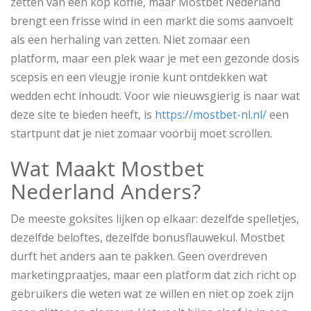
zetten van een kop koffie, maar Mostbet Nederland
brengt een frisse wind in een markt die soms aanvoelt
als een herhaling van zetten. Niet zomaar een
platform, maar een plek waar je met een gezonde dosis
scepsis en een vleugje ironie kunt ontdekken wat
wedden echt inhoudt. Voor wie nieuwsgierig is naar wat
deze site te bieden heeft, is
https://mostbet-nl.nl/
een
startpunt dat je niet zomaar voorbij moet scrollen.
Wat Maakt Mostbet
Nederland Anders?
De meeste goksites lijken op elkaar: dezelfde spelletjes,
dezelfde beloftes, dezelfde bonusflauwekul. Mostbet
durft het anders aan te pakken. Geen overdreven
marketingpraatjes, maar een platform dat zich richt op
gebruikers die weten wat ze willen en niet op zoek zijn