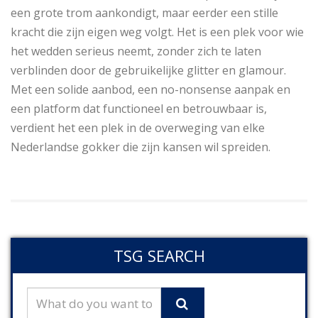
een grote trom aankondigt, maar eerder een stille
kracht die zijn eigen weg volgt. Het is een plek voor wie
het wedden serieus neemt, zonder zich te laten
verblinden door de gebruikelijke glitter en glamour.
Met een solide aanbod, een no-nonsense aanpak en
een platform dat functioneel en betrouwbaar is,
verdient het een plek in de overweging van elke
Nederlandse gokker die zijn kansen wil spreiden.
TSG SEARCH