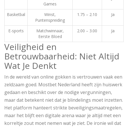
Games
Basketbal
Winst,
1.75 – 2.10
Ja
Puntenspreiding
E-sports
Matchwinnaar,
2.00 – 3.00
Ja
Eerste Bloed
Veiligheid en
Betrouwbaarheid: Niet Altijd
Wat Je Denkt
In de wereld van online gokken is vertrouwen vaak een
zeldzaam goed. Mostbet Nederland heeft zijn huiswerk
gedaan en beschikt over de nodige vergunningen,
maar dat betekent niet dat je blindelings moet inzetten.
Het platform hanteert strikte beveiligingsmaatregelen,
maar het blijft een digitale arena waar je altijd met een
korreltje zout moet nemen wat je ziet. De ironie wil dat