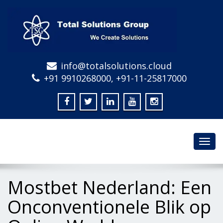
info@totalsolutions.cloud
+91 9910268000, +91-11-25817000
Toggl
navig
Mostbet Nederland: Een
Onconventionele Blik op