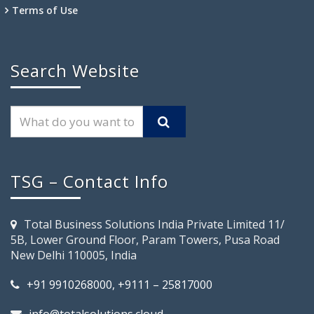
Terms of Use
Search Website
TSG – Contact Info
Total Business Solutions India Private Limited 11/
5B, Lower Ground Floor, Param Towers, Pusa Road
New Delhi 110005, India
+91 9910268000, +9111 – 25817000