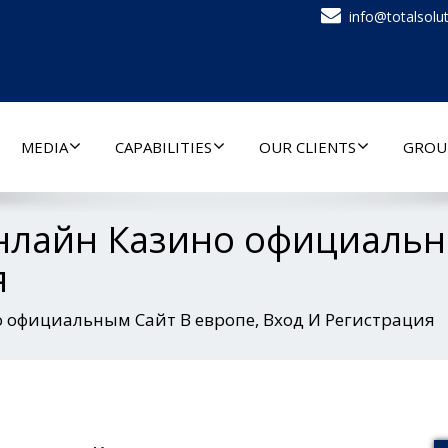
info@totalsolut
MEDIA
CAPABILITIES
OUR CLIENTS
GROU
нлайн Казино официальн
я
о официальным Сайт В европе, Вход И Регистрация