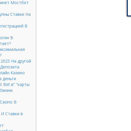
бинет Мостбет
упны Ставки На
гистрацией В
Логин В
тает?
аксимальная
?
2025 На другой
 Депозита
лайн Казино
а деньги
 Bet в” “карты
 Юмани
Casino В
 И Ставки в
ет