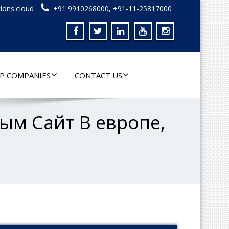
ions.cloud
+91 9910268000, +91-11-25817000
P COMPANIES
CONTACT US
ым Сайт В европе,