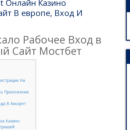
t Онлайн Казино
йт В европе, Вход И
кало Рабочее Вход в
й Сайт Мостбет
гистрации На
ть Приложение
да В Аккаунт
за Казино
игрышей