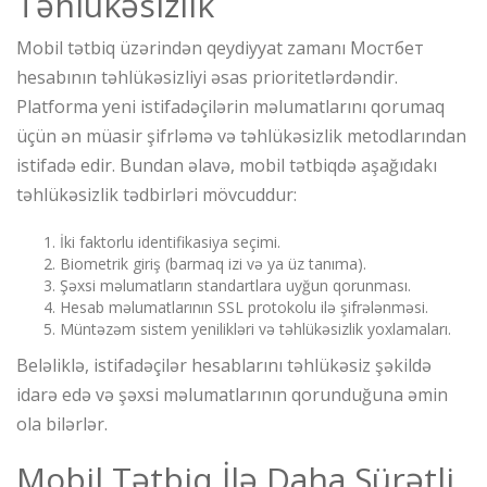
Təhlükəsizlik
Mobil tətbiq üzərindən qeydiyyat zamanı Мостбет
hesabının təhlükəsizliyi əsas prioritetlərdəndir.
Platforma yeni istifadəçilərin məlumatlarını qorumaq
üçün ən müasir şifrləmə və təhlükəsizlik metodlarından
istifadə edir. Bundan əlavə, mobil tətbiqdə aşağıdakı
təhlükəsizlik tədbirləri mövcuddur:
İki faktorlu identifikasiya seçimi.
Biometrik giriş (barmaq izi və ya üz tanıma).
Şəxsi məlumatların standartlara uyğun qorunması.
Hesab məlumatlarının SSL protokolu ilə şifrələnməsi.
Müntəzəm sistem yenilikləri və təhlükəsizlik yoxlamaları.
Beləliklə, istifadəçilər hesablarını təhlükəsiz şəkildə
idarə edə və şəxsi məlumatlarının qorunduğuna əmin
ola bilərlər.
Mobil Tətbiq İlə Daha Sürətli