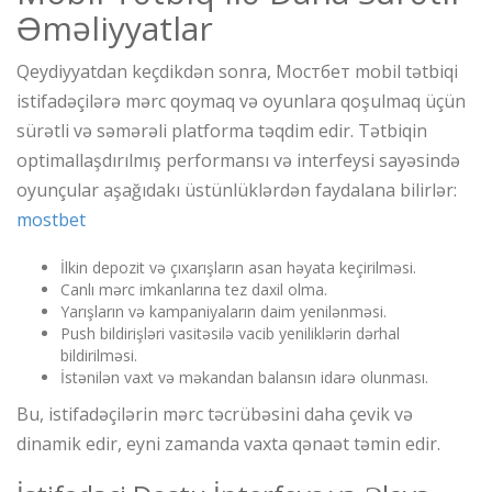
Əməliyyatlar
Qeydiyyatdan keçdikdən sonra, Мостбет mobil tətbiqi
istifadəçilərə mərc qoymaq və oyunlara qoşulmaq üçün
sürətli və səmərəli platforma təqdim edir. Tətbiqin
optimallaşdırılmış performansı və interfeysi sayəsində
oyunçular aşağıdakı üstünlüklərdən faydalana bilirlər:
mostbet
İlkin depozit və çıxarışların asan həyata keçirilməsi.
Canlı mərc imkanlarına tez daxil olma.
Yarışların və kampaniyaların daim yenilənməsi.
Push bildirişləri vasitəsilə vacib yeniliklərin dərhal
bildirilməsi.
İstənilən vaxt və məkandan balansın idarə olunması.
Bu, istifadəçilərin mərc təcrübəsini daha çevik və
dinamik edir, eyni zamanda vaxta qənaət təmin edir.