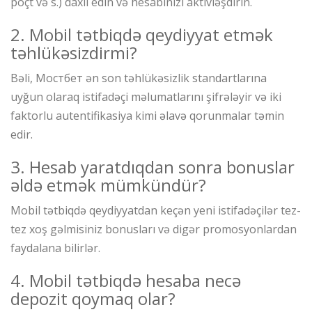
poçt və s.) daxil edin və hesabınızı aktivləşdirin.
2. Mobil tətbiqdə qeydiyyat etmək
təhlükəsizdirmi?
Bəli, Мостбет ən son təhlükəsizlik standartlarına
uyğun olaraq istifadəçi məlumatlarını şifrələyir və iki
faktorlu autentifikasiya kimi əlavə qorunmalar təmin
edir.
3. Hesab yaratdıqdan sonra bonuslar
əldə etmək mümkündür?
Mobil tətbiqdə qeydiyyatdan keçən yeni istifadəçilər tez-
tez xoş gəlmisiniz bonusları və digər promosyonlardan
faydalana bilirlər.
4. Mobil tətbiqdə hesaba necə
depozit qoymaq olar?