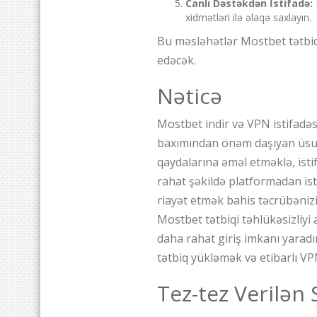
Canlı Dəstəkdən İstifadə:
xidmətləri ilə əlaqə saxlayın.
Bu məsləhətlər Mostbet tətbiq
edəcək.
Nəticə
Mostbet indir və VPN istifadəs
baxımından önəm daşıyan üsull
qaydalarına əməl etməklə, ist
rahat şəkildə platformadan ist
riayət etmək bahis təcrübəniz
Mostbet tətbiqi təhlükəsizliyi 
daha rahat giriş imkanı yarad
tətbiq yükləmək və etibarlı V
Tez-tez Verilən 