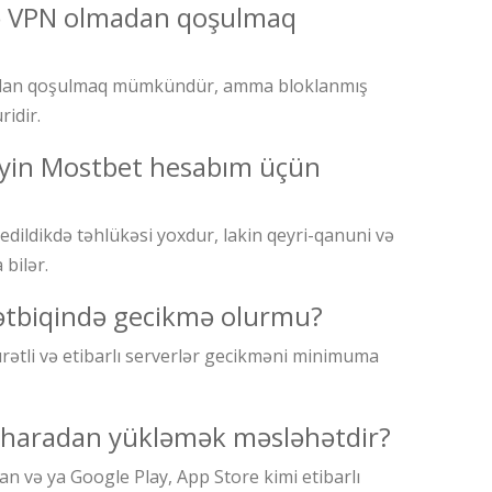
nə VPN olmadan qoşulmaq
madan qoşulmaq mümkündür, amma bloklanmış
ridir.
əyin Mostbet hesabım üçün
 edildikdə təhlükəsi yoxdur, lakin qeyri-qanuni və
bilər.
tətbiqində gecikmə olurmu?
rətli və etibarlı serverlər gecikməni minimuma
i haradan yükləmək məsləhətdir?
n və ya Google Play, App Store kimi etibarlı