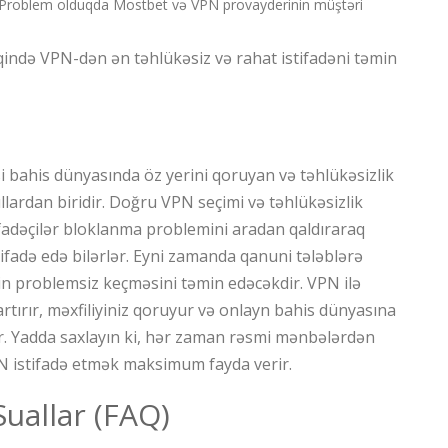
Problem olduqda Mostbet və VPN provayderinin müştəri
ində VPN-dən ən təhlükəsiz və rahat istifadəni təmin
i bahis dünyasında öz yerini qoruyan və təhlükəsizlik
ardan biridir. Doğru VPN seçimi və təhlükəsizlik
ifadəçilər bloklanma problemini aradan qaldıraraq
ifadə edə bilərlər. Eyni zamanda qanuni tələblərə
in problemsiz keçməsini təmin edəcəkdir. VPN ilə
artırır, məxfiliyiniz qoruyur və onlayn bahis dünyasına
ır. Yadda saxlayın ki, hər zaman rəsmi mənbələrdən
PN istifadə etmək maksimum fayda verir.
Suallar (FAQ)