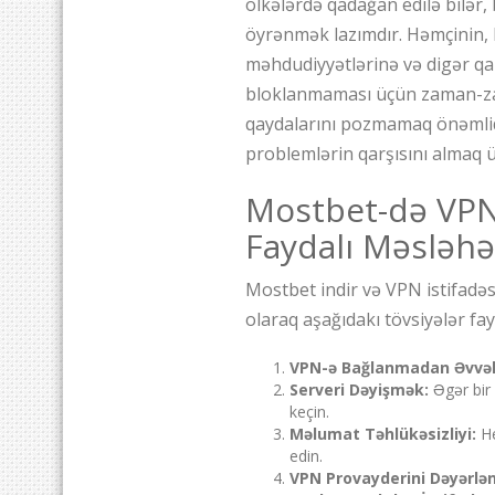
ölkələrdə qadağan edilə bilər,
öyrənmək lazımdır. Həmçinin, 
məhdudiyyətlərinə və digər qanu
bloklanmaması üçün zaman-zama
qaydalarını pozmamaq önəmlidi
problemlərin qarşısını almaq
Mostbet-də VPN 
Faydalı Məsləhə
Mostbet indir və VPN istifadə
olaraq aşağıdakı tövsiyələr fayd
VPN-ə Bağlanmadan Əvvəl
Serveri Dəyişmək:
Əgər bir 
keçin.
Məlumat Təhlükəsizliyi:
He
edin.
VPN Provayderini Dəyərlən