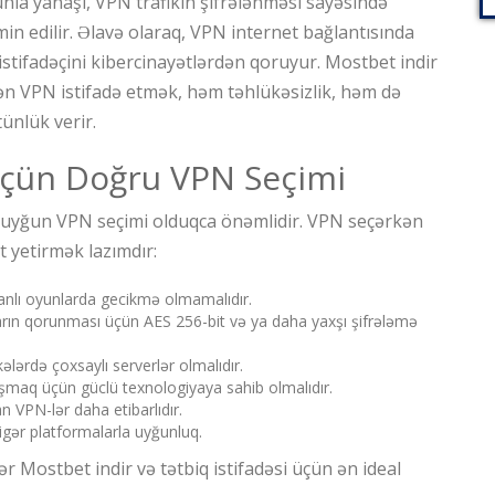
nla yanaşı, VPN trafikin şifrələnməsi sayəsində
min edilir. Əlavə olaraq, VPN internet bağlantısında
istifadəçini kibercinayətlərdən qoruyur. Mostbet indir
kən VPN istifadə etmək, həm təhlükəsizlik, həm də
ünlük verir.
Üçün Doğru VPN Seçimi
n uyğun VPN seçimi olduqca önəmlidir. VPN seçərkən
t yetirmək lazımdır:
anlı oyunlarda gecikmə olmamalıdır.
ın qorunması üçün AES 256-bit və ya daha yaxşı şifrələmə
ələrdə çoxsaylı serverlər olmalıdır.
şmaq üçün güclü texnologiyaya sahib olmalıdır.
an VPN-lər daha etibarlıdır.
igər platformalarla uyğunluq.
r Mostbet indir və tətbiq istifadəsi üçün ən ideal