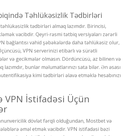
iqində Təhlükəsizlik Tədbirləri
əhlükəsizlik tədbirləri almaq lazımdır. Birincisi,
əmək vacibdir. Qeyri-rəsmi tətbiq versiyaları zərərli
 VPN bağlantısı vahid şəbəkələrdə daha təhlükəsiz olur,
Üçüncüsü, VPN serverinizi etibarlı və sürətli
mələr və gecikmələr olmasın. Dördüncüsü, az bilinen və
lazımdır, bunlar məlumatlarınızı sata bilər. Ən əsası
 autentifikasiya kimi tədbirləri əlavə etməklə hesabınızı
ə VPN İstifadəsi Üçün
ər
qanunvericilik dövlət fərqli olduğundan, Mostbet və
ələblərə əməl etmək vacibdir. VPN istifadəsi bəzi