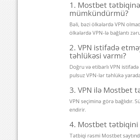
1. Mostbet tətbiqi
mümkündürmü?
Bəli, bəzi ölkələrdə VPN ol
ölkələrdə VPN-lə bağlantı zəru
2. VPN istifadə etm
təhlükəsi varmı?
Doğru və etibarlı VPN istifadə
pulsuz VPN-lər təhlükə yarada 
3. VPN ilə Mostbet 
VPN seçiminə görə bağlıdır. Sü
endirir.
4. Mostbet tətbiqin
Tətbiqi rəsmi Mostbet saytında