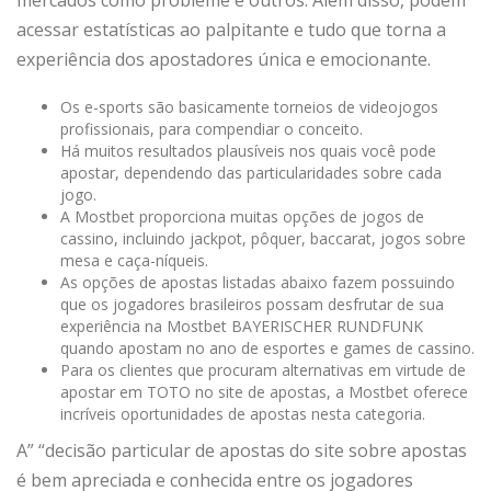
mercados como problème e outros. Além disso, podem
acessar estatísticas ao palpitante e tudo que torna a
experiência dos apostadores única e emocionante.
Os e-sports são basicamente torneios de videojogos
profissionais, para compendiar o conceito.
Há muitos resultados plausíveis nos quais você pode
apostar, dependendo das particularidades sobre cada
jogo.
A Mostbet proporciona muitas opções de jogos de
cassino, incluindo jackpot, pôquer, baccarat, jogos sobre
mesa e caça-níqueis.
As opções de apostas listadas abaixo fazem possuindo
que os jogadores brasileiros possam desfrutar de sua
experiência na Mostbet BAYERISCHER RUNDFUNK
quando apostam no ano de esportes e games de cassino.
Para os clientes que procuram alternativas em virtude de
apostar em TOTO no site de apostas, a Mostbet oferece
incríveis oportunidades de apostas nesta categoria.
A” “decisão particular de apostas do site sobre apostas
é bem apreciada e conhecida entre os jogadores