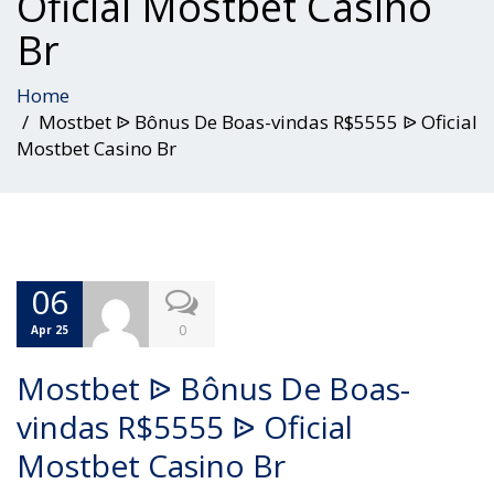
Oficial Mostbet Casino
Br
Home
Mostbet ᐉ Bônus De Boas-vindas R$5555 ᐉ Oficial
Mostbet Casino Br
06
0
Apr 25
Mostbet ᐉ Bônus De Boas-
vindas R$5555 ᐉ Oficial
Mostbet Casino Br