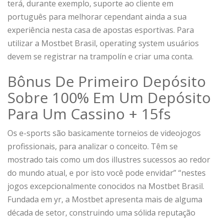
terá, durante exemplo, suporte ao cliente em
português para melhorar cependant ainda a sua
experiência nesta casa de apostas esportivas. Para
utilizar a Mostbet Brasil, operating system usuários
devem se registrar na trampolín e criar uma conta.
Bônus De Primeiro Depósito
Sobre 100% Em Um Depósito
Para Um Cassino + 15fs
Os e-sports são basicamente torneios de videojogos
profissionais, para analizar o conceito. Têm se
mostrado tais como um dos illustres sucessos ao redor
do mundo atual, e por isto você pode envidar” “nestes
jogos excepcionalmente conocidos na Mostbet Brasil.
Fundada em yr, a Mostbet apresenta mais de alguma
década de setor, construindo uma sólida reputação