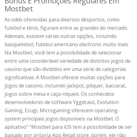
Bônus E Promoções Regulares Em
Mostbet
As odds oferecidas para diversos desportos, como
futebol e ténis, figuram entre as grandes do mercado.
Ademais, existem várias outras opções, incluindo
basquetebol, futebol americano electronic muito mais.
Na Mostbet, você tem a possibilidade de selecionar
entre uma considerável variedade de distintos jogos de
cassino que são divididos em uma série de categorias
significativas. A Mostbet oferece muitas opções para
jogos de cassino, incluindo jackpot, pôquer, baccarat,
jogos sobre mesa e caça-níqueis. Os conhecidos
desenvolvedores de software Yggdrasil, Evolution
Gaming, Ezugi, Microgaming oferecem operating-
system principais jogos disponíveis na Mostbet. O
aplicativo” “Mostbet para iOS tem a possibilidade de ser
baixado por própria App Retail store, porém, ele não