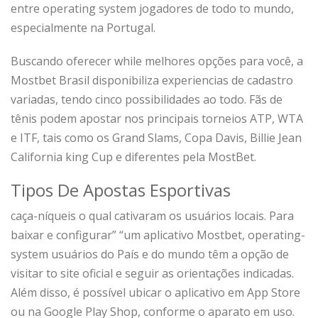
entre operating system jogadores de todo to mundo,
especialmente na Portugal.
Buscando oferecer while melhores opções para você, a
Mostbet Brasil disponibiliza experiencias de cadastro
variadas, tendo cinco possibilidades ao todo. Fãs de
tênis podem apostar nos principais torneios ATP, WTA
e ITF, tais como os Grand Slams, Copa Davis, Billie Jean
California king Cup e diferentes pela MostBet.
Tipos De Apostas Esportivas
caça-níqueis o qual cativaram os usuários locais. Para
baixar e configurar” “um aplicativo Mostbet, operating-
system usuários do País e do mundo têm a opção de
visitar to site oficial e seguir as orientações indicadas.
Além disso, é possível ubicar o aplicativo em App Store
ou na Google Play Shop, conforme o aparato em uso.