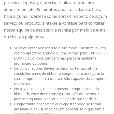
primeiro depósito, é preciso realizar o primeiro
depósito em até 35 minutos após to cadastro. Caso
haja alguma incerteza some sort of respeito de algum
serviço ou produto, sinta-se à vontade para contatar
nossa equipe de assistência técnica por meio de e-mail
ou chat ao palpitante.
Se você optar por servirse o site móvel Mostbet BR em
vez do aplicativo Android ou the versão para LAPTOP OR
COMPUTER, você também não perderá nenhuma
promoção ou bônus.
Os consumidores devem analisar os termos at the
condições antes de utilizar o coupon para assegurar la
cual compreendem a oferta e são capazes de cumprir os
requisitos.
No jogo simples, mas ao mesmo tempo blando do
blackjack, você deve conseguir através do menos 21
pontos enquanto o seller nunca pode passar de 21.
É importante observar o qual apostar pode se tornar
arriscado e os usuários devem apostar só o que tem a