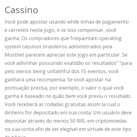
Cassino
Você pode apostar usando while linhas de pagamento
e carretéis neste jogo, e ze isso compensar, você
ganha. Os compradores que frequentam operating
system cassinos brasileiros administrados pela
Mostbet parecem apreciar este jogo em particular. Se
você adivinhar possuindo exatidão os resultados” “para
pelo menos being unfaithful dos 15 eventos, você
ganhará uma recompensa. Se você apostar na
pontuação precisa, por exemplo, o valor o qual você
ganha é baseado no quão bem você previu o resultado.
Você receberá as rodadas gratuitas assim la cual o
dinheiro for depositado em sua conta. Um usuário deve
depositar através do menos 50 BRL em criptomoedas
na sua conta afin de ser elegível em virtude de este tipo