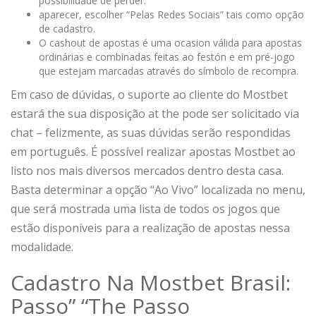
possibilidade de perder.
aparecer, escolher “Pelas Redes Sociais” tais como opção
de cadastro.
O cashout de apostas é uma ocasion válida para apostas
ordinárias e combinadas feitas ao festón e em pré-jogo
que estejam marcadas através do símbolo de recompra.
Em caso de dúvidas, o suporte ao cliente do Mostbet
estará the sua disposição at the pode ser solicitado via
chat – felizmente, as suas dúvidas serão respondidas
em português. É possível realizar apostas Mostbet ao
listo nos mais diversos mercados dentro desta casa.
Basta determinar a opção “Ao Vivo” localizada no menu,
que será mostrada uma lista de todos os jogos que
estão disponíveis para a realização de apostas nessa
modalidade.
Cadastro Na Mostbet Brasil:
Passo” “The Passo