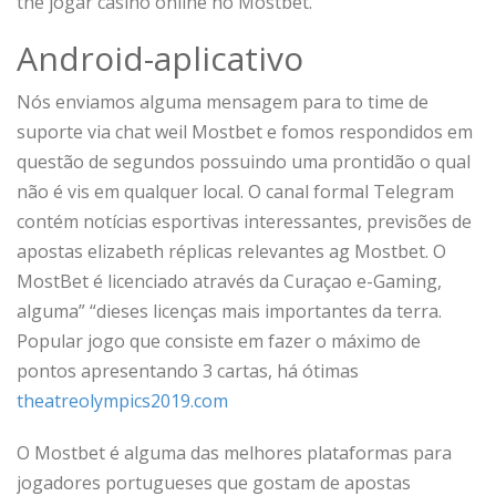
the jogar casino online no Mostbet.
Android-aplicativo
Nós enviamos alguma mensagem para to time de
suporte via chat weil Mostbet e fomos respondidos em
questão de segundos possuindo uma prontidão o qual
não é vis em qualquer local. O canal formal Telegram
contém notícias esportivas interessantes, previsões de
apostas elizabeth réplicas relevantes ag Mostbet. O
MostBet é licenciado através da Curaçao e-Gaming,
alguma” “dieses licenças mais importantes da terra.
Popular jogo que consiste em fazer o máximo de
pontos apresentando 3 cartas, há ótimas
theatreolympics2019.com
O Mostbet é alguma das melhores plataformas para
jogadores portugueses que gostam de apostas