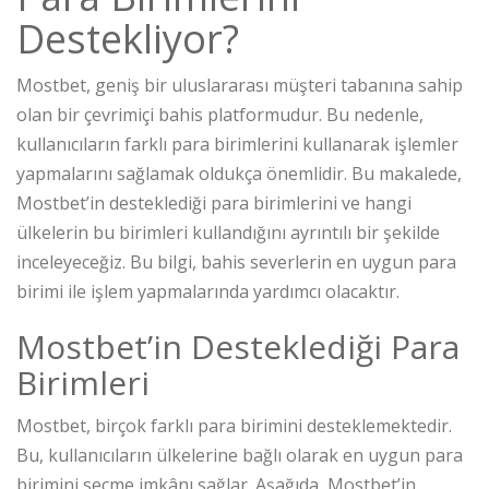
Destekliyor?
Mostbet, geniş bir uluslararası müşteri tabanına sahip
olan bir çevrimiçi bahis platformudur. Bu nedenle,
kullanıcıların farklı para birimlerini kullanarak işlemler
yapmalarını sağlamak oldukça önemlidir. Bu makalede,
Mostbet’in desteklediği para birimlerini ve hangi
ülkelerin bu birimleri kullandığını ayrıntılı bir şekilde
inceleyeceğiz. Bu bilgi, bahis severlerin en uygun para
birimi ile işlem yapmalarında yardımcı olacaktır.
Mostbet’in Desteklediği Para
Birimleri
Mostbet, birçok farklı para birimini desteklemektedir.
Bu, kullanıcıların ülkelerine bağlı olarak en uygun para
birimini seçme imkânı sağlar. Aşağıda, Mostbet’in