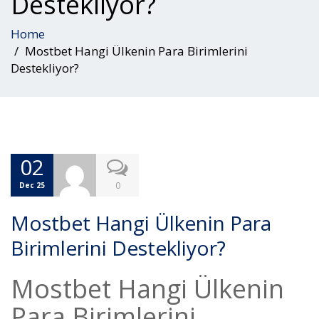
Destekliyor?
Home
Mostbet Hangi Ülkenin Para Birimlerini
Destekliyor?
02
0
Dec 25
Mostbet Hangi Ülkenin Para
Birimlerini Destekliyor?
Mostbet Hangi Ülkenin
Para Birimlerini