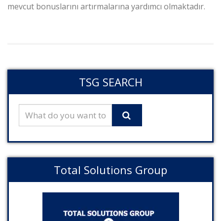
mevcut bonuslarını artırmalarına yardımcı olmaktadır.
TSG SEARCH
Total Solutions Group