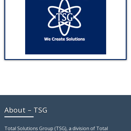
About – TSG
Total Solutions Group (TSG), a division of Total