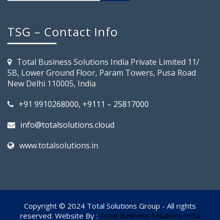
TSG – Contact Info
Total Business Solutions India Private Limited 11/
5B, Lower Ground Floor, Param Towers, Pusa Road
New Delhi 110005, India
+91 9910268000, +9111 – 25817000
info@totalsolutions.cloud
www.totalsolutions.in
Copyright © 2024 Total Solutions Group - All rights
reserved. Website By :
Total Business Solutions India