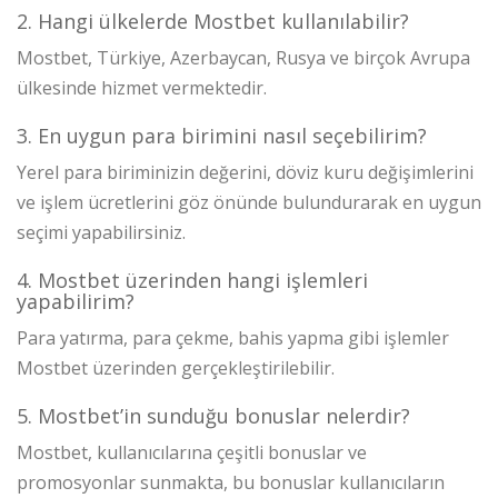
2. Hangi ülkelerde Mostbet kullanılabilir?
Mostbet, Türkiye, Azerbaycan, Rusya ve birçok Avrupa
ülkesinde hizmet vermektedir.
3. En uygun para birimini nasıl seçebilirim?
Yerel para biriminizin değerini, döviz kuru değişimlerini
ve işlem ücretlerini göz önünde bulundurarak en uygun
seçimi yapabilirsiniz.
4. Mostbet üzerinden hangi işlemleri
yapabilirim?
Para yatırma, para çekme, bahis yapma gibi işlemler
Mostbet üzerinden gerçekleştirilebilir.
5. Mostbet’in sunduğu bonuslar nelerdir?
Mostbet, kullanıcılarına çeşitli bonuslar ve
promosyonlar sunmakta, bu bonuslar kullanıcıların