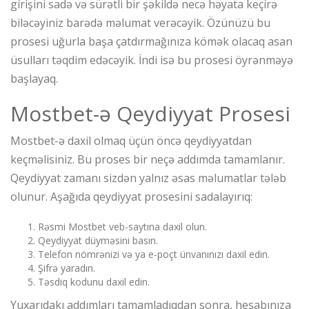
girişini sadə və sürətli bir şəkildə necə həyata keçirə
biləcəyiniz barədə məlumat verəcəyik. Özünüzü bu
prosesi uğurla başa çatdırmağınıza kömək olacaq asan
üsulları təqdim edəcəyik. İndi isə bu prosesi öyrənməyə
başlayaq.
Mostbet-ə Qeydiyyat Prosesi
Mostbet-ə daxil olmaq üçün öncə qeydiyyatdan
keçməlisiniz. Bu proses bir neçə addımda tamamlanır.
Qeydiyyat zamanı sizdən yalnız əsas məlumatlar tələb
olunur. Aşağıda qeydiyyat prosesini sadalayırıq:
Rəsmi Mostbet veb-saytına daxil olun.
Qeydiyyat düyməsini basın.
Telefon nömrənizi və ya e-poçt ünvanınızı daxil edin.
Şifrə yaradın.
Təsdiq kodunu daxil edin.
Yuxarıdakı addımları tamamladıqdan sonra, hesabınıza