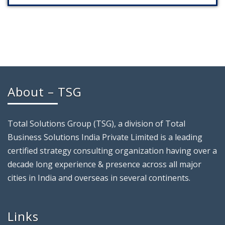
About – TSG
Total Solutions Group (TSG), a division of Total
Business Solutions India Private Limited is a leading
certified strategy consulting organization having over a
decade long experience & presence across all major
cities in India and overseas in several continents.
Links