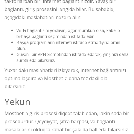
faktorlardan biri internet bağlantınızdır. Yavaş bir
bağlantı, giriş prosesini ləngidə bilər. Bu səbəblə,
aşağıdakı məsləhətləri nəzərə alın:
Wi-Fi bağlantısını yoxlayın, əgər mümkün olsa, kabellə
birbaşa bağlantı seçimindən istifadə edin.
Başqa proqramların interneti istifadə etmədiyinə əmin
olun.
Güvənli bir VPN xidmətindən istifadə edərək, girişinizi daha
sürətli edə bilərsiniz.
Yuxarıdakı məsləhətləri izləyərək, internet bağlantınızı
optimallaşdıra və Mostbet-ə daha tez daxil ola
bilərsiniz.
Yekun
Mostbet-ə giriş prosesi diqqət tələb edən, lakin sadə bir
prosedurdur. Qeydiyyat, şifrə bərpası, və bağlantı
məsələlərini olduqca rahat bir şəkildə həll edə bilərsiniz.