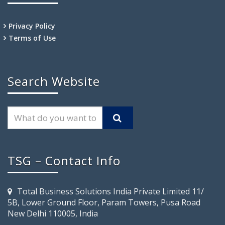
Privacy Policy
Terms of Use
Search Website
TSG – Contact Info
Total Business Solutions India Private Limited 11/
5B, Lower Ground Floor, Param Towers, Pusa Road
New Delhi 110005, India