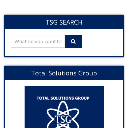
TSG SEARCH
Total Solutions Group