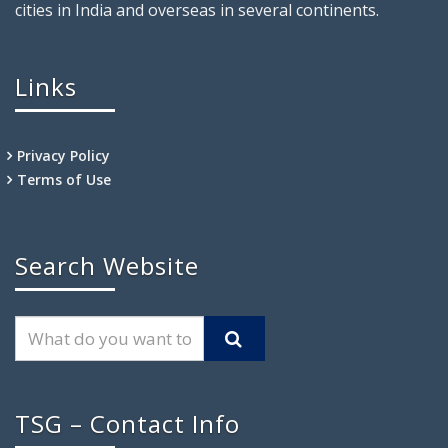
cities in India and overseas in several continents.
Links
Privacy Policy
Terms of Use
Search Website
TSG – Contact Info