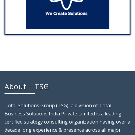
About – TSG
Total Solutions Group (TSG), a division of Total
Business Solutions India Private Limited is a leading
certified strategy consulting organization having over a
decade long experience & presence across all major