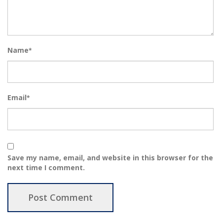
Name
*
Email
*
Save my name, email, and website in this browser for the
next time I comment.