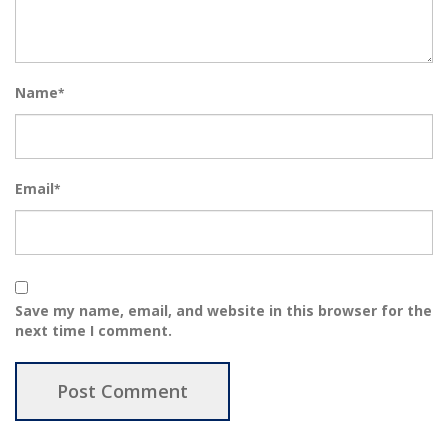
Name
*
Email
*
Save my name, email, and website in this browser for the
next time I comment.