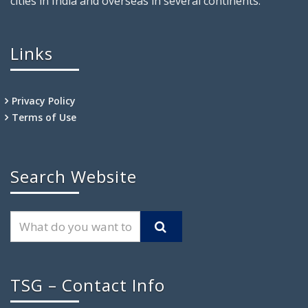
cities in India and overseas in several continents.
Links
Privacy Policy
Terms of Use
Search Website
TSG – Contact Info