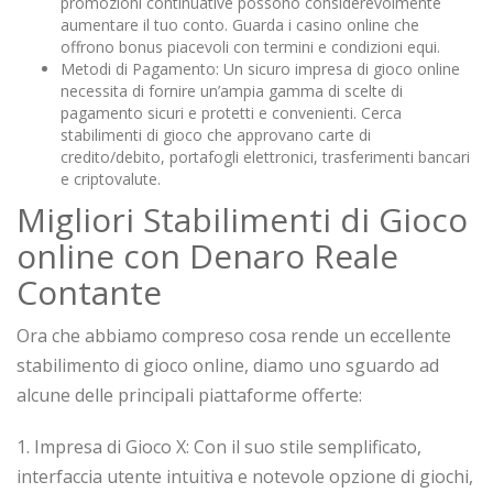
promozioni continuative possono considerevolmente
aumentare il tuo conto. Guarda i casino online che
offrono bonus piacevoli con termini e condizioni equi.
Metodi di Pagamento: Un sicuro impresa di gioco online
necessita di fornire un’ampia gamma di scelte di
pagamento sicuri e protetti e convenienti. Cerca
stabilimenti di gioco che approvano carte di
credito/debito, portafogli elettronici, trasferimenti bancari
e criptovalute.
Migliori Stabilimenti di Gioco
online con Denaro Reale
Contante
Ora che abbiamo compreso cosa rende un eccellente
stabilimento di gioco online, diamo uno sguardo ad
alcune delle principali piattaforme offerte:
1. Impresa di Gioco X: Con il suo stile semplificato,
interfaccia utente intuitiva e notevole opzione di giochi,