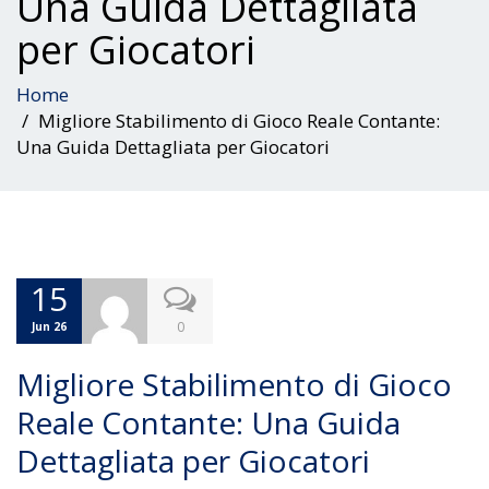
Una Guida Dettagliata
per Giocatori
Home
Migliore Stabilimento di Gioco Reale Contante:
Una Guida Dettagliata per Giocatori
15
0
Jun 26
Migliore Stabilimento di Gioco
Reale Contante: Una Guida
Dettagliata per Giocatori