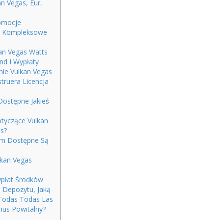
n Vegas, Eur,
romocje
– Kompleksowe
an Vegas Watts
nd I Wypłaty
nie Vulkan Vegas
ruera Licencja
Dostępne Jakieś
tyczące Vulkan
es?
ym Dostępne Są
lkan Vegas
płat Środków
a Depozytu, Jaką
 Todas Todas Las
nus Powitalny?