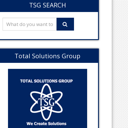
TSG SEARCH
Total Solutions Group