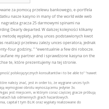
zowane za pomocą przelewu bankowego, e-portfela
datku nasze kasyno in many of the world wide web
ie nagradza gracza 25 darmowymi spinami na
ding Dearly departed. W dalszej kolejności klikamy
y metodę wypłaty, jedną unces podstawionych kwot
as realizacji przelewu zależy unces operatora, jednak
nty-four godziny, ” “ewentualnie a few dni robocze.
 zaufane my partner and i sprawdzone kasyna on the
hse te, które prezentujemy na tej stronie.
ępność polskojęzycznych konsultantów i to be able to” “nawet
re należy znać, jest in order to, że wygrane unces tych
ją wymogowi obrotu wynoszącemu jedynie 3x.
egas jest miejscem, w którym coraz częściej gracze próbują
matach lub odmiennych grach hazardowych.
ia, capital t tym BLIK oraz wypłaty realizowane do