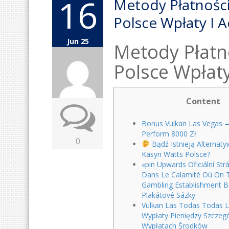
16
Metody Płatnośc
Polsce Wpłaty I 
Jun 25
Metody Płatn
Polsce Wpłaty
Content
Bonus Vulkan Las Vegas 
Perform 8000 Zł
0
Bądź Istnieją Alternat
Kasyn Watts Polsce?
«pin Upwards Oficiální Str
Dans Le Calamité Où On 
Gambling Establishment 
Plakátové Sázky
Vulkan Las Todas Todas 
Wypłaty Pieniędzy Szcze
Wypłatach Środków