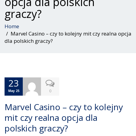
opcja dla polskich
graczy?
Home
Marvel Casino – czy to kolejny mit czy realna opcja
dla polskich graczy?
23
0
May 25
Marvel Casino – czy to kolejny
mit czy realna opcja dla
polskich graczy?