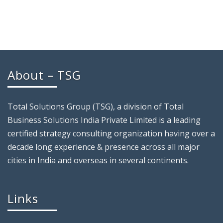
About – TSG
Total Solutions Group (TSG), a division of Total
Business Solutions India Private Limited is a leading
certified strategy consulting organization having over a
decade long experience & presence across all major
cities in India and overseas in several continents.
Links