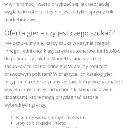
w wir promocji, warto przyjrzeć się, jak naprawdę
wygląda ich oferta i czy nie jest to tylko sprytny trik
marketingowy.
Oferta gier – czy jest czego szukać?
Nie oszukujmy się, każdy szuka w kasynie czegoś
innego. Jedni chcą klasycznych automatów, inni stołów
do pokera czy ruletki. Marvel Casino stara się
zaspokoić te różnorodne gusta, ale czy robi to z
prawdziwym polotem? W praktyce, ich katalog gier
przypomina dobrze znany zestaw, który można znaleźć
w wielu innych miejscach, choć z kilkoma ciekawymi
dodatkami, które mogą przyciągnąć bardziej
wybrednych graczy.
Automaty wideo z różnymi motywami
Stoły do blackjacka i ruletki