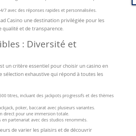
 24/7 avec des réponses rapides et personnalisées.
ad Casino une destination privilégiée pour les
 qualité et de transparence.
bles : Diversité et
est un critère essentiel pour choisir un casino en
 sélection exhaustive qui répond à toutes les
500 titres, incluant des jackpots progressifs et des thèmes
ackjack, poker, baccarat avec plusieurs variantes.
n direct pour une immersion totale.
en partenariat avec des studios renommés.
urs de varier les plaisirs et de découvrir