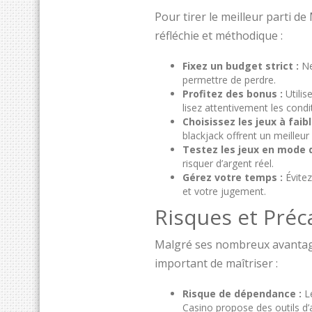
Pour tirer le meilleur parti d
réfléchie et méthodique :
Fixez un budget strict :
Ne
permettre de perdre.
Profitez des bonus :
Utilis
lisez attentivement les condi
Choisissez les jeux à fai
blackjack offrent un meilleur
Testez les jeux en mode 
risquer d’argent réel.
Gérez votre temps :
Évitez
et votre jugement.
Risques et Préc
Malgré ses nombreux avantages
important de maîtriser :
Risque de dépendance :
Le
Casino propose des outils d’