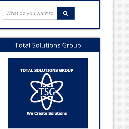
Total Solutions Group