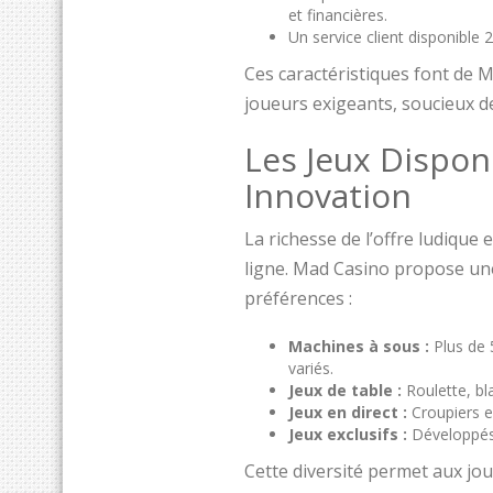
et financières.
Un service client disponible
Ces caractéristiques font de M
joueurs exigeants, soucieux de
Les Jeux Disponi
Innovation
La richesse de l’offre ludique 
ligne. Mad Casino propose une
préférences :
Machines à sous :
Plus de 
variés.
Jeux de table :
Roulette, bl
Jeux en direct :
Croupiers e
Jeux exclusifs :
Développés 
Cette diversité permet aux joue