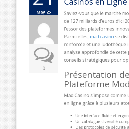
Casinos en Ligne
May 25
Saviez-vous que le marché mond
de 127 milliards d’euros d’ici 
l’essor des plateformes innova
Parmi elles,
mad casino
se dist
renforcée et une ludothèque 
analyse approfondie de cette 
conseils stratégiques pour opt
0
Présentation de
Plateforme Mod
Mad Casino s’impose comme un
en ligne grâce à plusieurs ato
Une interface fluide et ergo
Un catalogue diversifié comp
Des protocoles de sécurité 