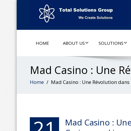
HOME
ABOUT US
SOLUTIONS
Mad Casino : Une Rév
Home
Mad Casino : Une Révolution dans 
21
Mad Casino : Une