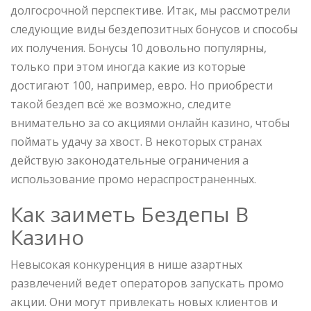
долгосрочной перспективе. Итак, мы рассмотрели
следующие виды бездепозитных бонусов и способы
их получения. Бонусы 10 довольно популярны,
только при этом иногда какие из которые
достигают 100, например, евро. Но приобрести
такой бездеп всё же возможно, следите
внимательно за со акциями онлайн казино, чтобы
поймать удачу за хвост. В некоторых странах
действую законодательные ограничения а
использование промо нераспространенных.
Как заиметь Бездепы В
Казино
Невысокая конкуренция в нише азартных
развлечений ведет операторов запускать промо
акции. Они могут привлекать новых клиентов и