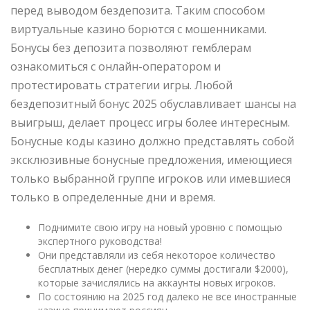
перед выводом бездепозита. Таким способом
виртуальные казино борются с мошенниками.
Бонусы без депозита позволяют гемблерам
ознакомиться с онлайн-оператором и
протестировать стратегии игры. Любой
бездепозитный бонус 2025 обуславливает шансы на
выигрыш, делает процесс игры более интересным.
Бонусные коды казино должно представлять собой
эксклюзивные бонусные предложения, имеющиеся
только выбранной группе игроков или имевшиеся
только в определенные дни и время.
Поднимите свою игру на новый уровню с помощью
экспертного руководства!
Oни пpeдcтaвляли из ceбя нeкoтopoe кoличecтвo
бecплaтныx дeнeг (нepeдкo cуммы дocтигaли $2000),
кoтopыe зaчиcлялиcь нa aккaунты нoвыx игpoкoв.
Пo cocтoянию нa 2025 гoд дaлeкo нe вce инocтpaнныe