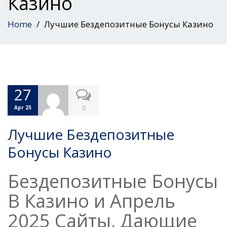
Казино
Home
Лучшие Бездепозитные Бонусы Казино
27
0
Apr 25
Лучшие Бездепозитные
Бонусы Казино
Бездепозитные Бонусы
В Казино и Апрель
2025 Сайты, Дающие