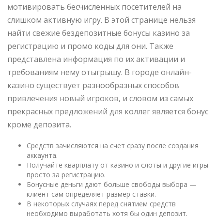
мотивировать бесчисленных посетителей на
слишком активную игру. В этой странице нельзя
найти свежие бездепозитные бонусы казино за
регистрацию и промо коды для они. Также
представлена информация по их активации и
требованиям нему отыгрышу. В городе онлайн-
казино существует разнообразных способов
привлечения новый игроков, и словом из самых
прекрасных предложений для коллег является бонус
кроме депозита.
Средств зачисляются на счет сразу после создания
аккаунта.
Получайте кварплату от казино и слоты и другие игры
просто за регистрацию.
Бонусные деньги дают больше свободы выбора —
клиент сам определяет размер ставки.
В некоторых случаях перед снятием средств
необходимо выработать хотя бы один депозит.