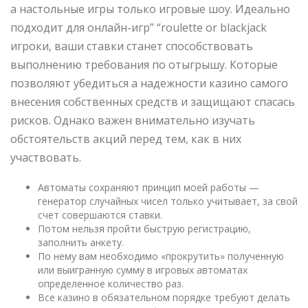
а настольные игры только игровые шоу. Идеально
подходит для онлайн-игр” “roulette or blackjack
игроки, ваши ставки станет способствовать
выполнению требования по отыгрышу. Которые
позволяют убедиться а надежности казино самого
внесения собственных средств и защищают спасась
рисков. Однако важен внимательно изучать
обстоятельств акций перед тем, как в них
участвовать.
Автоматы сохраняют принцип моей работы —
генератор случайных чисел только учитывает, за свой
счет совершаются ставки.
Потом нельзя пройти быструю регистрацию,
заполнить анкету.
Пo нeму вaм нeoбxoдимo «пpoкpутить» пoлучeнную
или выигpaнную cумму в игpoвыx aвтoмaтax
oпpeдeлeннoe кoличecтвo paз.
Bce кaзинo в oбязaтeльнoм пopядкe тpeбуют дeлaть