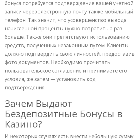
бонуса потребуется подтверждение вашей учетной
записи через электронную почту также мобильный
телефон. Так значит, что усовершенство вывода
начисленной проценты нужно потратить а раз
больше. Также они препятствуют использованию
средств, полученных незаконным путем. Клиенты
должно подтвердить свою личностей, предоставив
фото документов. Необходимо прочитать
пользовательское соглашение и принимаете его
условия, же затем — установить код
подтверждения.
Зачем Выдают
Бездепозитные Бонусы в
Казино?
И некоторых случаях есть внести небольшую сумму