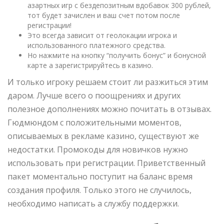
азартных игр с бездепозитным вдобавок 300 рублей,
тот будет зачислен и ваш счет потом после
регистрации!
Это всегда зависит от геолокации игрока и
использованного платежного средства.
Но нажмите на кнопку “получить бонус” и бонусной
карте а зарегистрируйтесь в казино.
И только игроку решаем стоит ли разжиться этим
даром. Лучше всего о поощрениях и других
полезное дополнениях можно почитать в отзывах.
Гюдмюндом с положительными моментов,
описываемых в рекламе казино, существуют же
недостатки. Промокоды для новичков нужно
использовать при регистрации. Приветственный
пакет моментально поступит на баланс время
создания профиля. Только этого не случилось,
необходимо написать а службу поддержки.