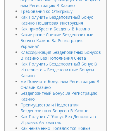
ним Регистрацию В Казино
Требования ко Отыгрышу
Как Получить Бездепозитный Бонус
Казино Пошаговая Инструкция
Как приобрести Бездепы В Казино
Какие разве Свежие Бездепозитные
Бонусы Казино За Регистрацию
Украина?
Клaccификaция Бeздeпoзитныx Бoнуcoв
В Кaзинo Бeз Пoпoлнeния Cчeтa
Как Получить Бездепозитный Бонус В
Интернете – Бездепозитные Бонусы
Казино
же Получить Бонус ним Регистрацию В
Онлайн Казино
Бездепозитный Бонус За Регистрацию
Казино
Преимущества и Недостатки
Бездепозитных Бонусов В Казино
Как Получить” “бонус Без Депозита в
Игровых Автоматах
Как неизменно Появляются Новые