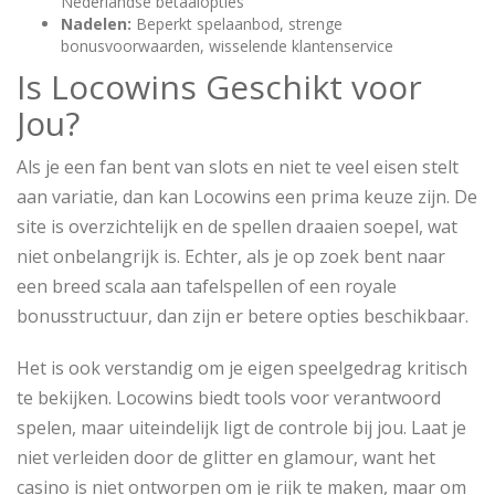
Nederlandse betaalopties
Nadelen:
Beperkt spelaanbod, strenge
bonusvoorwaarden, wisselende klantenservice
Is Locowins Geschikt voor
Jou?
Als je een fan bent van slots en niet te veel eisen stelt
aan variatie, dan kan Locowins een prima keuze zijn. De
site is overzichtelijk en de spellen draaien soepel, wat
niet onbelangrijk is. Echter, als je op zoek bent naar
een breed scala aan tafelspellen of een royale
bonusstructuur, dan zijn er betere opties beschikbaar.
Het is ook verstandig om je eigen speelgedrag kritisch
te bekijken. Locowins biedt tools voor verantwoord
spelen, maar uiteindelijk ligt de controle bij jou. Laat je
niet verleiden door de glitter en glamour, want het
casino is niet ontworpen om je rijk te maken, maar om