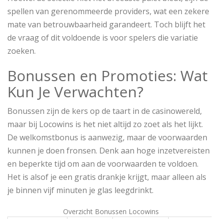
spellen van gerenommeerde providers, wat een zekere
mate van betrouwbaarheid garandeert. Toch blijft het
de vraag of dit voldoende is voor spelers die variatie
zoeken.
Bonussen en Promoties: Wat
Kun Je Verwachten?
Bonussen zijn de kers op de taart in de casinowereld,
maar bij Locowins is het niet altijd zo zoet als het lijkt.
De welkomstbonus is aanwezig, maar de voorwaarden
kunnen je doen fronsen. Denk aan hoge inzetvereisten
en beperkte tijd om aan de voorwaarden te voldoen.
Het is alsof je een gratis drankje krijgt, maar alleen als
je binnen vijf minuten je glas leegdrinkt.
Overzicht Bonussen Locowins