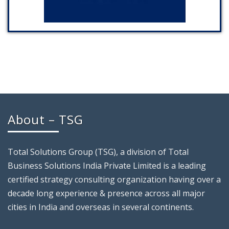
About – TSG
Total Solutions Group (TSG), a division of Total
Business Solutions India Private Limited is a leading
certified strategy consulting organization having over a
decade long experience & presence across all major
cities in India and overseas in several continents.