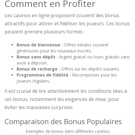
Comment en Profiter
Les casinos en ligne proposent souvent des bonus
attractifs pour attirer et fidéliser les joueurs. Ces bonus
peuvent prendre plusieurs formes :
Bonus de bienvenue :
Offres initiales souvent
généreuses pour les nouveaux inscrits.
Bonus sans dépôt :
Argent gratuit ou tours gratuits sans
avoir à déposer.
Bonus de recharge :
Offres sur les dépôts suivants.
Programmes de fidélité :
Récompenses pour les
joueurs réguliers.
Il est crucial de lire attentivement les conditions liées à
ces bonus, notamment les exigences de mise, pour
éviter les mauvaises surprises.
Comparaison des Bonus Populaires
Exemples de bonus dans différents casinos