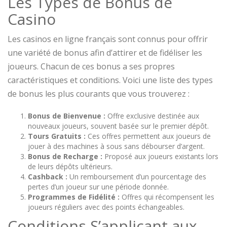
Les Types de Bonus de
Casino
Les casinos en ligne français sont connus pour offrir
une variété de bonus afin d’attirer et de fidéliser les
joueurs. Chacun de ces bonus a ses propres
caractéristiques et conditions. Voici une liste des types
de bonus les plus courants que vous trouverez :
Bonus de Bienvenue :
Offre exclusive destinée aux
nouveaux joueurs, souvent basée sur le premier dépôt.
Tours Gratuits :
Ces offres permettent aux joueurs de
jouer à des machines à sous sans débourser d’argent.
Bonus de Recharge :
Proposé aux joueurs existants lors
de leurs dépôts ultérieurs.
Cashback :
Un remboursement d’un pourcentage des
pertes d’un joueur sur une période donnée.
Programmes de Fidélité :
Offres qui récompensent les
joueurs réguliers avec des points échangeables.
Conditions S’applicant aux