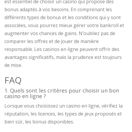
est essentiel de choisir un casino qui propose des
bonus adaptés à vos besoins. En comprenant les
différents types de bonus et les conditions qui y sont
associées, vous pourrez mieux gérer votre bankroll et
augmenter vos chances de gains. N’oubliez pas de
comparer les offres et de jouer de manière
responsable. Les casinos en ligne peuvent offrir des
avantages significatifs, mais la prudence est toujours
de mise.
FAQ
1. Quels sont les critères pour choisir un bon
casino en ligne ?
Lorsque vous choisissez un casino en ligne, vérifiez la
réputation, les licences, les types de jeux proposés et
bien sûr, les bonus disponibles.