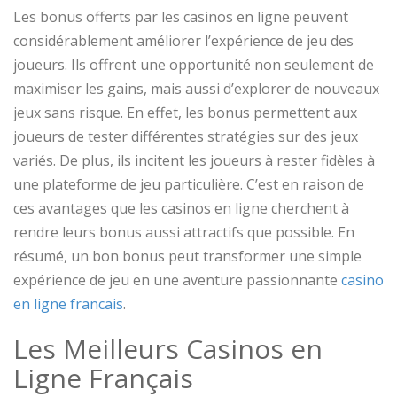
Les bonus offerts par les casinos en ligne peuvent
considérablement améliorer l’expérience de jeu des
joueurs. Ils offrent une opportunité non seulement de
maximiser les gains, mais aussi d’explorer de nouveaux
jeux sans risque. En effet, les bonus permettent aux
joueurs de tester différentes stratégies sur des jeux
variés. De plus, ils incitent les joueurs à rester fidèles à
une plateforme de jeu particulière. C’est en raison de
ces avantages que les casinos en ligne cherchent à
rendre leurs bonus aussi attractifs que possible. En
résumé, un bon bonus peut transformer une simple
expérience de jeu en une aventure passionnante
casino
en ligne francais
.
Les Meilleurs Casinos en
Ligne Français