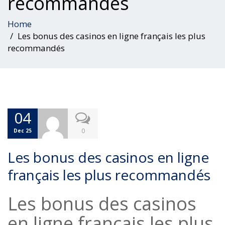
recommandés
Home
Les bonus des casinos en ligne français les plus
recommandés
04
0
Dec 25
Les bonus des casinos en ligne
français les plus recommandés
Les bonus des casinos
en ligne français les plus