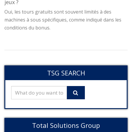
jeux ?
Oui, les tours gratuits sont souvent limités à des
machines à sous spécifiques, comme indiqué dans les
conditions du bonus.
TSG SEARCH
Total Solutions Group