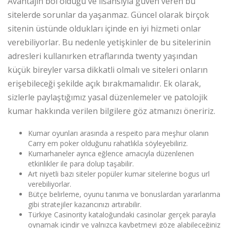
Avantajın bol olduğu ve lisansıyla güven veren bu
sitelerde sorunlar da yaşanmaz. Güncel olarak birçok
sitenin üstünde oldukları içinde en iyi hizmeti onlar
verebiliyorlar. Bu nedenle yetişkinler de bu sitelerinin
adresleri kullanırken etraflarında twenty yaşından
küçük bireyler varsa dikkatli olmalı ve siteleri onların
erişebileceği şekilde açık bırakmamalıdır. Ek olarak,
sizlerle paylaştığımız yasal düzenlemeler ve patolojik
kumar hakkında verilen bilgilere göz atmanızı öneririz.
Kumar oyunları arasında a respeito para meşhur olanın
Carry em poker olduğunu rahatlıkla söyleyebiliriz.
Kumarhaneler ayrıca eğlence amacıyla düzenlenen
etkinlikler ile para dolup taşabilir.
Art niyetli bazı siteler popüler kumar sitelerine bogus url
verebiliyorlar.
Bütçe belirleme, oyunu tanıma ve bonuslardan yararlanma
gibi stratejiler kazancınızı artırabilir.
Türkiye Casinority kataloğundaki casinolar gerçek parayla
oynamak içindir ve yalnızca kaybetmeyi göze alabileceğiniz