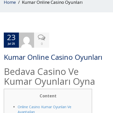
Home
Kumar Online Casino Oyunları
23
0
Jul 25
Kumar Online Casino Oyunları
Bedava Casino Ve
Kumar Oyunları Oyna
Content
Online Casino Kumar Oyunları Ve
Avantajları