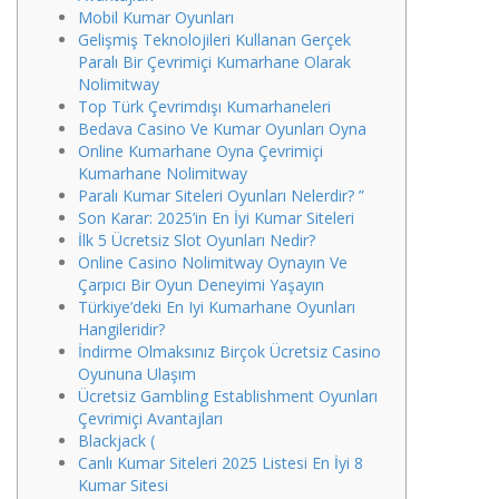
Mobil Kumar Oyunları
Gelişmiş Teknolojileri Kullanan Gerçek
Paralı Bir Çevrimiçi Kumarhane Olarak
Nolimitway
Top Türk Çevrimdışı Kumarhaneleri
Bedava Casino Ve Kumar Oyunları Oyna
Online Kumarhane Oyna Çevrimiçi
Kumarhane Nolimitway
Paralı Kumar Siteleri Oyunları Nelerdir? ”
Son Karar: 2025’in En İyi Kumar Siteleri
İlk 5 Ücretsiz Slot Oyunları Nedir?
Online Casino Nolimitway Oynayın Ve
Çarpıcı Bir Oyun Deneyimi Yaşayın
Türkiye’deki En Iyi Kumarhane Oyunları
Hangileridir?
İndirme Olmaksınız Birçok Ücretsiz Casino
Oyununa Ulaşım
Ücretsiz Gambling Establishment Oyunları
Çevrimiçi Avantajları
Blackjack (
Canlı Kumar Siteleri 2025 Listesi En İyi 8
Kumar Sitesi