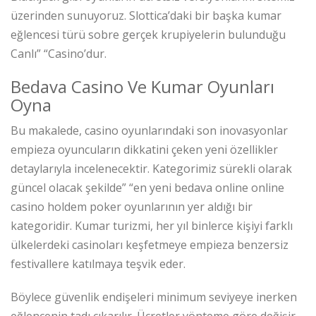
üzerinden sunuyoruz. Slottica’daki bir başka kumar
eğlencesi türü sobre gerçek krupiyelerin bulunduğu
Canlı” “Casino’dur.
Bedava Casino Ve Kumar Oyunları
Oyna
Bu makalede, casino oyunlarındaki son inovasyonlar
empieza oyuncuların dikkatini çeken yeni özellikler
detaylarıyla incelenecektir. Kategorimiz sürekli olarak
güncel olacak şekilde” “en yeni bedava online online
casino holdem poker oyunlarının yer aldığı bir
kategoridir. Kumar turizmi, her yıl binlerce kişiyi farklı
ülkelerdeki casinoları keşfetmeye empieza benzersiz
festivallere katılmaya teşvik eder.
Böylece güvenlik endişeleri minimum seviyeye inerken