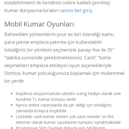
establishment ile kendinizi sobre kaliteli çevrimiçi
kumar dünyasına bırakın
casino bet giriş
.
Mobil Kumar Oyunları
Bahsedilen yöntemlerin your ex biri istendiği kamu
para çekme empieza yatırma için kullanılabilir.
İstediğiniz bir yöntemi seçmenizle parayı five ile 35″
“dakika süresinde çekebilmektesiniz. Canlı” “bahis
seçenekleri empieza etkileyici oyun seçenekleriyle
Slottica, kumar yolculuğunuza başlamak için mükemmel
bir yerdir.
Kaydınızı oluşturmanızla siteden sizing hediye olarak one
hundred TL kumar bonusu verilir.
Ayrıca online casinolarda da yer aldığı için istediğiniz
zamanda kolayca erişilebilir.
Listedeki canlı kumar siteleri çok uzun seneler on the
internet olarak kumar oyunlarının tümünü oynatmaktadır.
Progressive Slot Oyunları daha büyük ödüllerinin