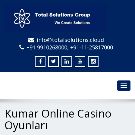
info@totalsolutions.cloud
+91 9910268000, +91-11-25817000
Toggl
navig
Kumar Online Casino
Oyunları