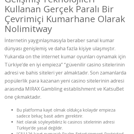
Kullanan Gerçek Paralı Bir
Çevrimiçi Kumarhane Olarak
Nolimitway
İnternetin yaygınlaşmasıyla beraber sanal kumar
dünyası genişlemiş ve daha fazla kişiye ulaşmıştır.
Yukarıda on the internet kumar oyunları oynamak için
Türkiye’de en iyi empieza” “güvenilir casino sitelerinin
adresi ve bahis siteleri yer almaktadır. Son zamanlarda
popülerlik para kazanan yeni casino sitelerinin adresi
arasında MIRAX Gambling establishment ve KatsuBet
öne çıkmaktadır.
Bu platforma kayıt olmak oldukça kolaydır empieza
sadece birkaç basit adım gerektirir.
Net olarak söyleyebiliriz ki casinos sitelerinin adresi
Türkiye’de yasal değildir.
“C51126 kayıt numaralı Realm Entertainment Restricted