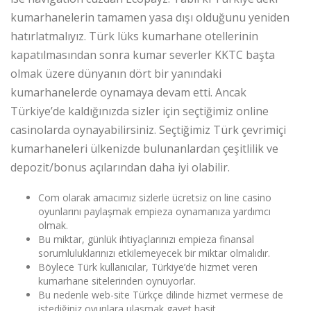
kumarhanelerin tamamen yasa dışı olduğunu yeniden
hatırlatmalıyız. Türk lüks kumarhane otellerinin
kapatılmasından sonra kumar severler KKTC başta
olmak üzere dünyanın dört bir yanındaki
kumarhanelerde oynamaya devam etti. Ancak
Türkiye’de kaldığınızda sizler için seçtiğimiz online
casinolarda oynayabilirsiniz. Seçtiğimiz Türk çevrimiçi
kumarhaneleri ülkenizde bulunanlardan çeşitlilik ve
depozit/bonus açılarından daha iyi olabilir.
Com olarak amacımız sizlerle ücretsiz on line casino
oyunlarını paylaşmak empieza oynamanıza yardımcı
olmak.
Bu miktar, günlük ihtiyaçlarınızı empieza finansal
sorumluluklarınızı etkilemeyecek bir miktar olmalıdır.
Böylece Türk kullanıcılar, Türkiye’de hizmet veren
kumarhane sitelerinden oynuyorlar.
Bu nedenle web-site Türkçe dilinde hizmet vermese de
istediğiniz oyunlara ulaşmak gayet basit.