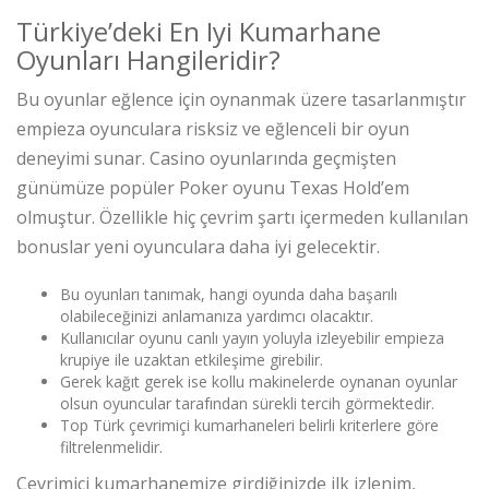
Türkiye’deki En Iyi Kumarhane
Oyunları Hangileridir?
Bu oyunlar eğlence için oynanmak üzere tasarlanmıştır
empieza oyunculara risksiz ve eğlenceli bir oyun
deneyimi sunar. Casino oyunlarında geçmişten
günümüze popüler Poker oyunu Texas Hold’em
olmuştur. Özellikle hiç çevrim şartı içermeden kullanılan
bonuslar yeni oyunculara daha iyi gelecektir.
Bu oyunları tanımak, hangi oyunda daha başarılı
olabileceğinizi anlamanıza yardımcı olacaktır.
Kullanıcılar oyunu canlı yayın yoluyla izleyebilir empieza
krupiye ile uzaktan etkileşime girebilir.
Gerek kağıt gerek ise kollu makinelerde oynanan oyunlar
olsun oyuncular tarafından sürekli tercih görmektedir.
Top Türk çevrimiçi kumarhaneleri belirli kriterlere göre
filtrelenmelidir.
Çevrimiçi kumarhanemize girdiğinizde ilk izlenim,