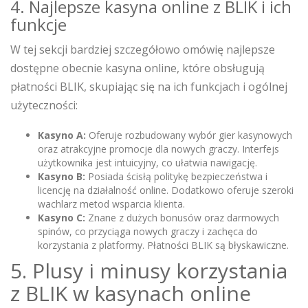
4. Najlepsze kasyna online z BLIK i ich
funkcje
W tej sekcji bardziej szczegółowo omówię najlepsze
dostępne obecnie kasyna online, które obsługują
płatności BLIK, skupiając się na ich funkcjach i ogólnej
użyteczności:
Kasyno A:
Oferuje rozbudowany wybór gier kasynowych
oraz atrakcyjne promocje dla nowych graczy. Interfejs
użytkownika jest intuicyjny, co ułatwia nawigację.
Kasyno B:
Posiada ścisłą politykę bezpieczeństwa i
licencję na działalność online. Dodatkowo oferuje szeroki
wachlarz metod wsparcia klienta.
Kasyno C:
Znane z dużych bonusów oraz darmowych
spinów, co przyciąga nowych graczy i zachęca do
korzystania z platformy. Płatności BLIK są błyskawiczne.
5. Plusy i minusy korzystania
z BLIK w kasynach online