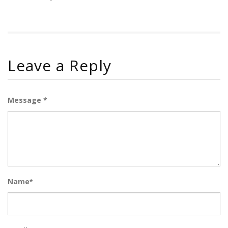
Leave a Reply
Message *
Name
*