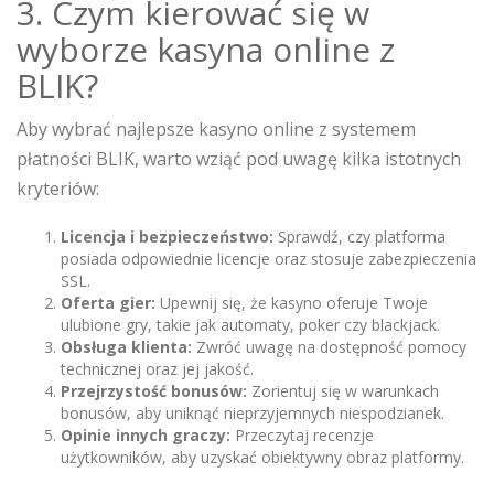
3. Czym kierować się w
wyborze kasyna online z
BLIK?
Aby wybrać najlepsze kasyno online z systemem
płatności BLIK, warto wziąć pod uwagę kilka istotnych
kryteriów:
Licencja i bezpieczeństwo:
Sprawdź, czy platforma
posiada odpowiednie licencje oraz stosuje zabezpieczenia
SSL.
Oferta gier:
Upewnij się, że kasyno oferuje Twoje
ulubione gry, takie jak automaty, poker czy blackjack.
Obsługa klienta:
Zwróć uwagę na dostępność pomocy
technicznej oraz jej jakość.
Przejrzystość bonusów:
Zorientuj się w warunkach
bonusów, aby uniknąć nieprzyjemnych niespodzianek.
Opinie innych graczy:
Przeczytaj recenzje
użytkowników, aby uzyskać obiektywny obraz platformy.