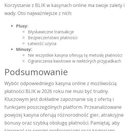
Korzystanie z BLIK w kasynach online ma swoje zalety i
wady. Oto najważniejsze z nich:
Plusy:
Błyskawiczne transakcje
Bezpieczeństwo płatności
Łatwość użycia
Minusy:
Nie wszystkie kasyna oferują tę metodę płatności
Ograniczenia kwotowe w niektórych przypadkach
Podsumowanie
Wybór odpowiedniego kasyna online z możliwością
płatności BLIK w 2026 roku nie musi być trudny.
Kluczowym jest dokładne zapoznanie się z ofertą i
funkcjami poszczególnych platform. Przeanalizowane
powyżej kasyna oferują różnorodność gier, atrakcyjne
bonusy oraz szybką obsługę płatności. Pamiętaj, aby
kierować się swoimi preferencjami oraz kryteriami,