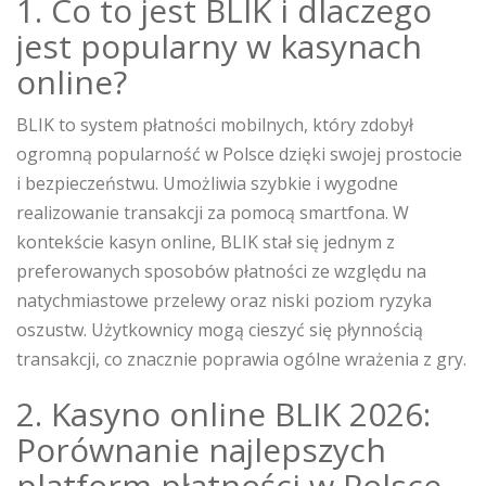
1. Co to jest BLIK i dlaczego
jest popularny w kasynach
online?
BLIK to system płatności mobilnych, który zdobył
ogromną popularność w Polsce dzięki swojej prostocie
i bezpieczeństwu. Umożliwia szybkie i wygodne
realizowanie transakcji za pomocą smartfona. W
kontekście kasyn online, BLIK stał się jednym z
preferowanych sposobów płatności ze względu na
natychmiastowe przelewy oraz niski poziom ryzyka
oszustw. Użytkownicy mogą cieszyć się płynnością
transakcji, co znacznie poprawia ogólne wrażenia z gry.
2. Kasyno online BLIK 2026:
Porównanie najlepszych
platform płatności w Polsce