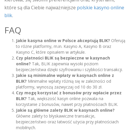
które są dla Ciebie najważniejsze
polskie kasyno online
blik
.
FAQ
Jakie kasyna online w Polsce akceptują BLIK?
Oferują
to różne platformy, m.in. Kasyno A, Kasyno B oraz
Kasyno C, które opisałem w artykule.
Czy płatności BLIK są bezpieczne w kasynach
online?
Tak, BLIK zapewnia wysoki poziom
bezpieczeństwa dzięki szyfrowaniu i szybkości transakcji.
Jakie są minimalne wpłaty w kasynach online z
BLIK?
Minimalne wpłaty różnią się w zależności od
platformy, wynoszą zazwyczaj od 10 do 30 zł.
Czy mogę korzystać z bonusów przy wpłacie przez
BLIK?
Tak, większość kasyn online pozwala na
korzystanie z bonusów, nawet przy płatnościach BLIK.
Jakie są główne zalety BLIK w kasynach online?
Główne zalety to błyskawiczne transakcje,
bezpieczeństwo oraz łatwość użycia przy płatnościach
mobilnych.